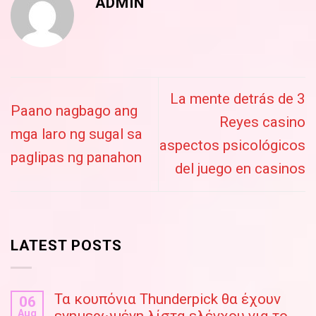
ADMIN
La mente detrás de 3
Paano nagbago ang
Reyes casino
mga laro ng sugal sa
aspectos psicológicos
paglipas ng panahon
del juego en casinos
LATEST POSTS
Τα κουπόνια Thunderpick θα έχουν
06
Aug