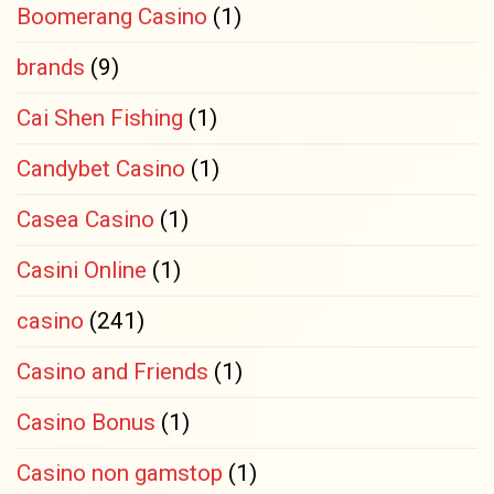
Boomerang Casino
(1)
brands
(9)
Cai Shen Fishing
(1)
Candybet Casino
(1)
Casea Casino
(1)
Casini Online
(1)
casino
(241)
Casino and Friends
(1)
Casino Bonus
(1)
Casino non gamstop
(1)