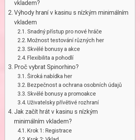
vkladem?
Výhody hraní v kasinu s nízkým minimálním
vkladem
Snadný přístup pro nové hráče
Možnost testování různých her
Skvělé bonusy a akce
Flexibilita a pohodlí
Proč vybrat Spinorhino?
Široká nabídka her
Bezpečnost a ochrana osobních údajů
Skvělé bonusy a promoakce
Uživatelsky přívětivé rozhraní
Jak začít hrát v kasinu s nízkým
minimálním vkladem?
Krok 1: Registrace
Krok 2: Vklad