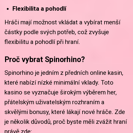
Flexibilita a pohodlí
Hráči mají možnost vkládat a vybírat menší
částky podle svých potřeb, což zvyšuje
flexibilitu a pohodlí při hraní.
Proč vybrat Spinorhino?
Spinorhino je jedním z předních online kasin,
které nabízí nízké minimální vklady. Toto
kasino se vyznačuje širokým výběrem her,
přátelským uživatelským rozhraním a
skvělými bonusy, které lákají nové hráče. Zde
je několik důvodů, proč byste měli zvážit hraní
právě zde: