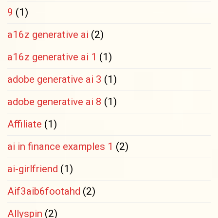
9
(1)
a16z generative ai
(2)
a16z generative ai 1
(1)
adobe generative ai 3
(1)
adobe generative ai 8
(1)
Affiliate
(1)
ai in finance examples 1
(2)
ai-girlfriend
(1)
Aif3aib6footahd
(2)
Allyspin
(2)