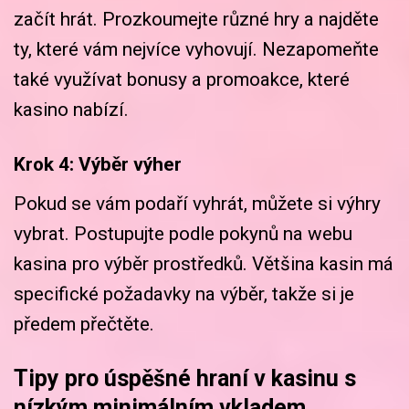
začít hrát. Prozkoumejte různé hry a najděte
ty, které vám nejvíce vyhovují. Nezapomeňte
také využívat bonusy a promoakce, které
kasino nabízí.
Krok 4: Výběr výher
Pokud se vám podaří vyhrát, můžete si výhry
vybrat. Postupujte podle pokynů na webu
kasina pro výběr prostředků. Většina kasin má
specifické požadavky na výběr, takže si je
předem přečtěte.
Tipy pro úspěšné hraní v kasinu s
nízkým minimálním vkladem