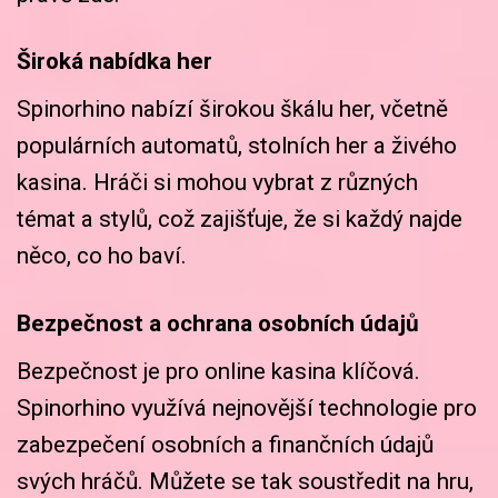
Široká nabídka her
Spinorhino nabízí širokou škálu her, včetně
populárních automatů, stolních her a živého
kasina. Hráči si mohou vybrat z různých
témat a stylů, což zajišťuje, že si každý najde
něco, co ho baví.
Bezpečnost a ochrana osobních údajů
Bezpečnost je pro online kasina klíčová.
Spinorhino využívá nejnovější technologie pro
zabezpečení osobních a finančních údajů
svých hráčů. Můžete se tak soustředit na hru,