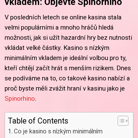
vkladem: Objevte Spinorhino
V posledních letech se online kasina stala
velmi populárními a mnoho hráčů hledá
možnosti, jak si užít hazardní hry bez nutnosti
vkládat velké částky. Kasino s nízkým
minimálním vkladem je ideální volbou pro ty,
kteří chtějí začít hrát s menším rizikem. Dnes
se podíváme na to, co takové kasino nabízí a
proč byste měli zvážit hraní v kasinu jako je
Spinorhino
.
Table of Contents
Co je kasino s nízkým minimálním