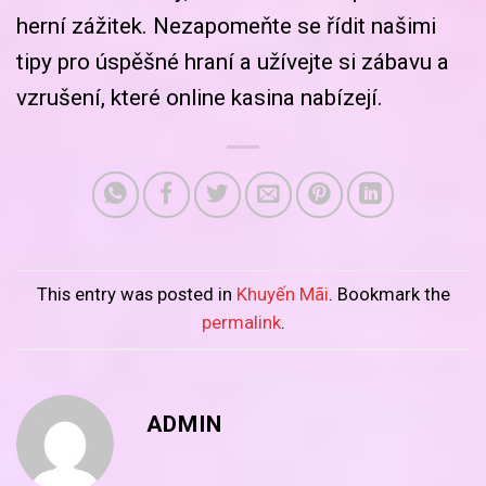
herní zážitek. Nezapomeňte se řídit našimi
tipy pro úspěšné hraní a užívejte si zábavu a
vzrušení, které online kasina nabízejí.
This entry was posted in
Khuyến Mãi
. Bookmark the
permalink
.
ADMIN