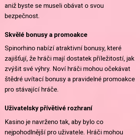
aniž byste se museli obávat o svou
bezpečnost.
Skvělé bonusy a promoakce
Spinorhino nabízí atraktivní bonusy, které
zajišťují, že hráči mají dostatek příležitostí, jak
zvýšit své výhry. Noví hráči mohou očekávat
štědré uvítací bonusy a pravidelné promoakce
pro stávající hráče.
Uživatelsky přívětivé rozhraní
Kasino je navrženo tak, aby bylo co
nejpohodlnější pro uživatele. Hráči mohou