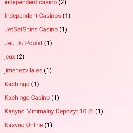
independent casino
(2)
Independent Casinos
(1)
JetSetSpins Casino
(1)
Jeu Du Poulet
(1)
jeux
(2)
jimenezvila.es
(1)
Kachingo
(1)
Kachingo Casino
(1)
Kasyno Minimalny Depozyt 10 Zł
(1)
Kasyno Online
(1)