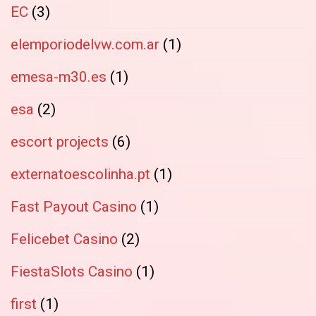
EC
(3)
elemporiodelvw.com.ar
(1)
emesa-m30.es
(1)
esa
(2)
escort projects
(6)
externatoescolinha.pt
(1)
Fast Payout Casino
(1)
Felicebet Casino
(2)
FiestaSlots Casino
(1)
first
(1)