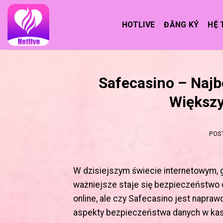
Skip
to
HOTLIVE
ĐĂNG KÝ
HỆ 
content
Safecasino – Najb
Większ
POS
W dzisiejszym świecie internetowym, gd
ważniejsze staje się bezpieczeństwo 
online, ale czy Safecasino jest napr
aspekty bezpieczeństwa danych w kasy