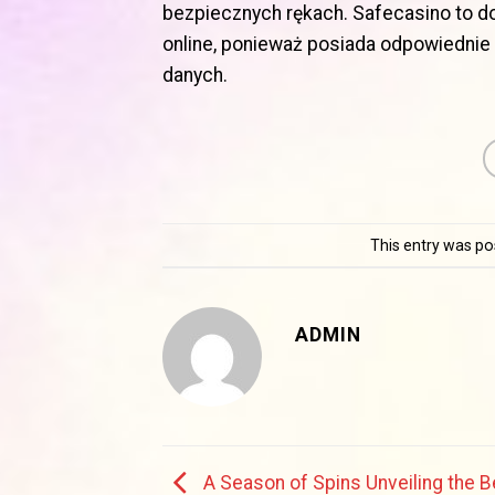
bezpiecznych rękach. Safecasino to d
online, ponieważ posiada odpowiednie
danych.
This entry was po
ADMIN
A Season of Spins Unveiling the B