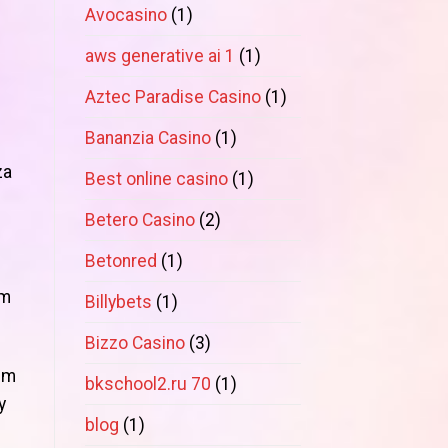
Avocasino
(1)
aws generative ai 1
(1)
Aztec Paradise Casino
(1)
Bananzia Casino
(1)
za
Best online casino
(1)
Betero Casino
(2)
Betonred
(1)
ym
Billybets
(1)
Bizzo Casino
(3)
em
bkschool2.ru 70
(1)
y
blog
(1)