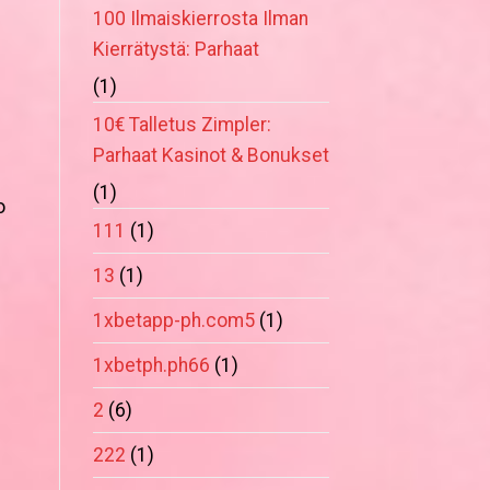
100 Ilmaiskierrosta Ilman
Kierrätystä: Parhaat
(1)
10€ Talletus Zimpler:
Parhaat Kasinot & Bonukset
(1)
o
111
(1)
13
(1)
1xbetapp-ph.com5
(1)
1xbetph.ph66
(1)
2
(6)
222
(1)