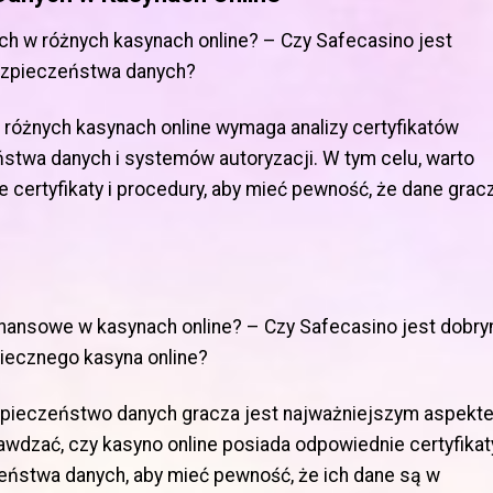
h w różnych kasynach online? – Czy Safecasino jest
bezpieczeństwa danych?
óżnych kasynach online wymaga analizy certyfikatów
twa danych i systemów autoryzacji. W tym celu, warto
e certyfikaty i procedury, aby mieć pewność, że dane grac
inansowe w kasynach online? – Czy Safecasino jest dobr
iecznego kasyna online?
ezpieczeństwo danych gracza jest najważniejszym aspekt
awdzać, czy kasyno online posiada odpowiednie certyfikat
ństwa danych, aby mieć pewność, że ich dane są w