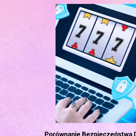
Porównanie Bezpieczeństwa D