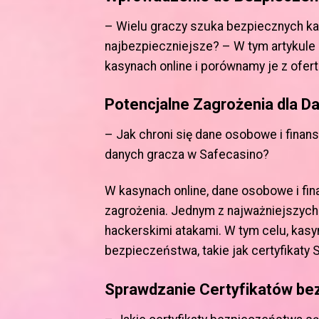
– Wielu graczy szuka bezpiecznych kas
najbezpieczniejsze? – W tym artykul
kasynach online i porównamy je z ofer
Potencjalne Zagrożenia dla D
– Jak chroni się dane osobowe i fina
danych gracza w Safecasino?
W kasynach online, dane osobowe i fi
zagrożenia. Jednym z najważniejszyc
hackerskimi atakami. W tym celu, kas
bezpieczeństwa, takie jak certyfikaty 
Sprawdzanie Certyfikatów be