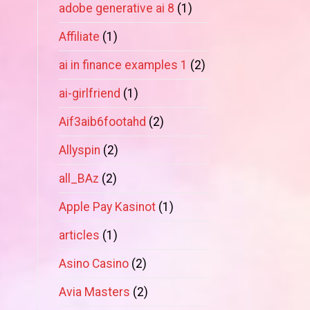
adobe generative ai 8
(1)
Affiliate
(1)
ai in finance examples 1
(2)
ai-girlfriend
(1)
Aif3aib6footahd
(2)
Allyspin
(2)
all_BAz
(2)
Apple Pay Kasinot
(1)
articles
(1)
Asino Casino
(2)
Avia Masters
(2)