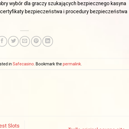
obry wybór dla graczy szukających bezpiecznego kasyna
 certyfikaty bezpieczeństwa i procedury bezpieczeństwa
sted in
Safecasino
. Bookmark the
permalink
.
est Slots