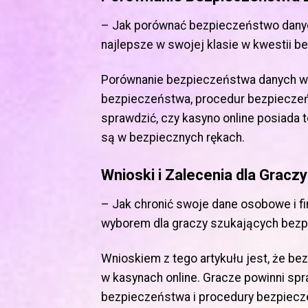
– Jak porównać bezpieczeństwo danyc
najlepsze w swojej klasie w kwestii 
Porównanie bezpieczeństwa danych w r
bezpieczeństwa, procedur bezpieczeńs
sprawdzić, czy kasyno online posiada t
są w bezpiecznych rękach.
Wnioski i Zalecenia dla Graczy
– Jak chronić swoje dane osobowe i f
wyborem dla graczy szukających bezp
Wnioskiem z tego artykułu jest, że b
w kasynach online. Gracze powinni spr
bezpieczeństwa i procedury bezpiecze