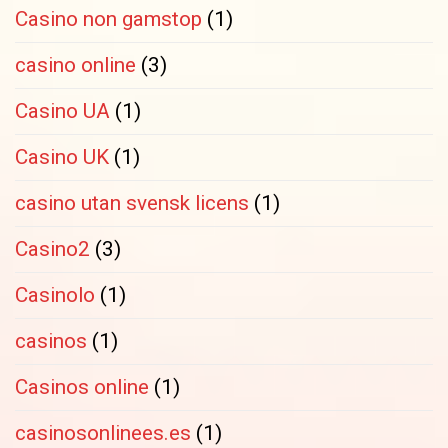
Casino non gamstop
(1)
casino online
(3)
Casino UA
(1)
Casino UK
(1)
casino utan svensk licens
(1)
Casino2
(3)
Casinolo
(1)
casinos
(1)
Casinos online
(1)
casinosonlinees.es
(1)