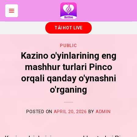
Skip
to
content
TẢI HOT LIVE
PUBLIC
Kazino o'yinlarining eng
mashhur turlari Pinco
orqali qanday o'ynashni
o'rganing
POSTED ON
APRIL 20, 2026
BY
ADMIN