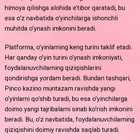
himoya qilishga alohida e’tibor qaratadi, bu
esa o’z navbatida o’yinchilarga ishonchli
muhitda o’ynash imkonini beradi.
Platforma, o’yinlarning keng turini taklif etadi.
Har qanday o’yin turini o’ynash imkoniyati,
foydalanuvchilarning qiziqishlarini
qondirishga yordam beradi. Bundan tashqari,
Pinco kazino muntazam ravishda yangi
o’yinlarni qo’shib turadi, bu esa o’yinchilarga
doimo yangi tajribalarni sinab ko’rish imkonini
beradi. Bu, o’z navbatida, foydalanuvchilarning
qiziqishini doimiy ravishda saqlab turadi.