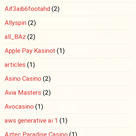
Aif3aib6footahd
(2)
Allyspin
(2)
all_BAz
(2)
Apple Pay Kasinot
(1)
articles
(1)
Asino Casino
(2)
Avia Masters
(2)
Avocasino
(1)
aws generative ai 1
(1)
Aztec Paradise Casino
(1)