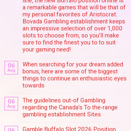
line, the new Buffalo position online is
a remarkable games that will be that of
my personal favorites of Aristocrat.
Bovada Gambling establishment keeps
an impressive selection of over 1,000
slots to choose from, so you’ll make
sure to find the finest you to to suit
your gaming need!
When searching for your dream added
06
Aug
bonus, here are some of the biggest
things to continue an enthusiastic eyes
towards
The guidelines out-of Gambling
06
Aug
regarding the Canada’s To the-range
gambling establishment Sites
Gamble Buffalo Slot 2026 Position
06