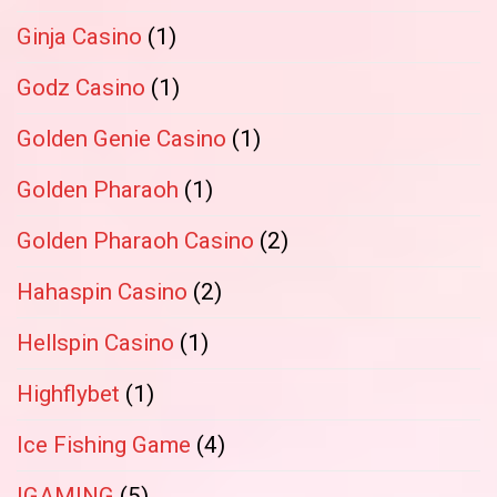
Ginja Casino
(1)
Godz Casino
(1)
Golden Genie Casino
(1)
Golden Pharaoh
(1)
Golden Pharaoh Casino
(2)
Hahaspin Casino
(2)
Hellspin Casino
(1)
Highflybet
(1)
Ice Fishing Game
(4)
IGAMING
(5)