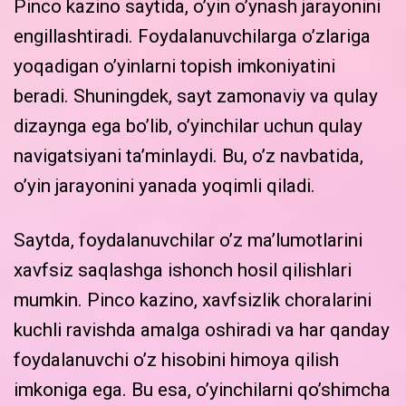
Pinco kazino saytida, o’yin o’ynash jarayonini
engillashtiradi. Foydalanuvchilarga o’zlariga
yoqadigan o’yinlarni topish imkoniyatini
beradi. Shuningdek, sayt zamonaviy va qulay
dizaynga ega bo’lib, o’yinchilar uchun qulay
navigatsiyani ta’minlaydi. Bu, o’z navbatida,
o’yin jarayonini yanada yoqimli qiladi.
Saytda, foydalanuvchilar o’z ma’lumotlarini
xavfsiz saqlashga ishonch hosil qilishlari
mumkin. Pinco kazino, xavfsizlik choralarini
kuchli ravishda amalga oshiradi va har qanday
foydalanuvchi o’z hisobini himoya qilish
imkoniga ega. Bu esa, o’yinchilarni qo’shimcha