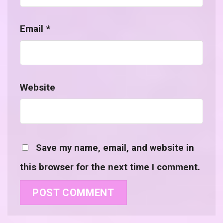
Email
*
Website
Save my name, email, and website in
this browser for the next time I comment.