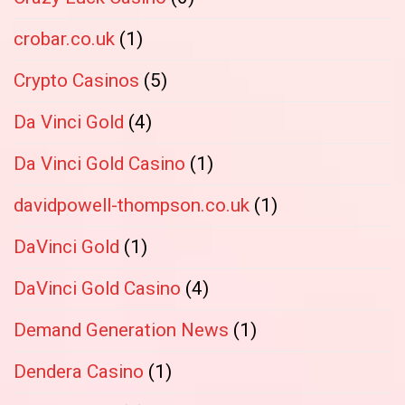
crobar.co.uk
(1)
Crypto Casinos
(5)
Da Vinci Gold
(4)
Da Vinci Gold Casino
(1)
davidpowell-thompson.co.uk
(1)
DaVinci Gold
(1)
DaVinci Gold Casino
(4)
Demand Generation News
(1)
Dendera Casino
(1)