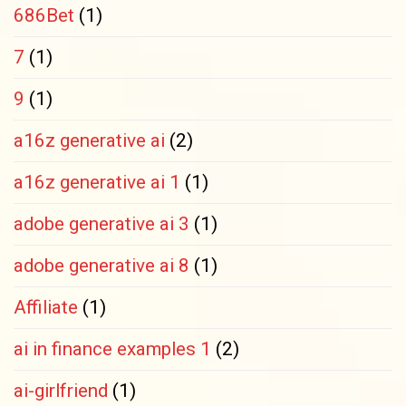
686Bet
(1)
7
(1)
9
(1)
a16z generative ai
(2)
a16z generative ai 1
(1)
adobe generative ai 3
(1)
adobe generative ai 8
(1)
Affiliate
(1)
ai in finance examples 1
(2)
ai-girlfriend
(1)