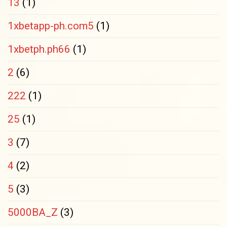
13
(1)
1xbetapp-ph.com5
(1)
1xbetph.ph66
(1)
2
(6)
222
(1)
25
(1)
3
(7)
4
(2)
5
(3)
5000BA_Z
(3)