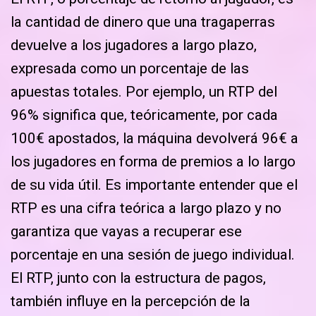
la cantidad de dinero que una tragaperras
devuelve a los jugadores a largo plazo,
expresada como un porcentaje de las
apuestas totales. Por ejemplo, un RTP del
96% significa que, teóricamente, por cada
100€ apostados, la máquina devolverá 96€ a
los jugadores en forma de premios a lo largo
de su vida útil. Es importante entender que el
RTP es una cifra teórica a largo plazo y no
garantiza que vayas a recuperar ese
porcentaje en una sesión de juego individual.
El RTP, junto con la estructura de pagos,
también influye en la percepción de la