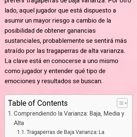
preferir tragaperras de baja varianza. Por otro
lado, aquel jugador que está dispuesto a
asumir un mayor riesgo a cambio de la
posibilidad de obtener ganancias
sustanciales, probablemente se sentirá más
atraído por las tragaperras de alta varianza.
La clave está en conocerse a uno mismo
como jugador y entender qué tipo de
emociones y resultados se buscan.
Table of Contents
Comprendiendo la Varianza: Baja, Media y
Alta
Tragaperras de Baja Varianza: La