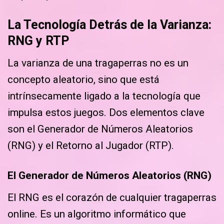
La Tecnología Detrás de la Varianza:
RNG y RTP
La varianza de una tragaperras no es un
concepto aleatorio, sino que está
intrínsecamente ligado a la tecnología que
impulsa estos juegos. Dos elementos clave
son el Generador de Números Aleatorios
(RNG) y el Retorno al Jugador (RTP).
El Generador de Números Aleatorios (RNG)
El RNG es el corazón de cualquier tragaperras
online. Es un algoritmo informático que