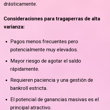
drásticamente.
Consideraciones para tragaperras de alta
varianza:
Pagos menos frecuentes pero
potencialmente muy elevados.
Mayor riesgo de agotar el saldo
rápidamente.
Requieren paciencia y una gestión de
bankroll estricta.
El potencial de ganancias masivas es el
principal atractivo.