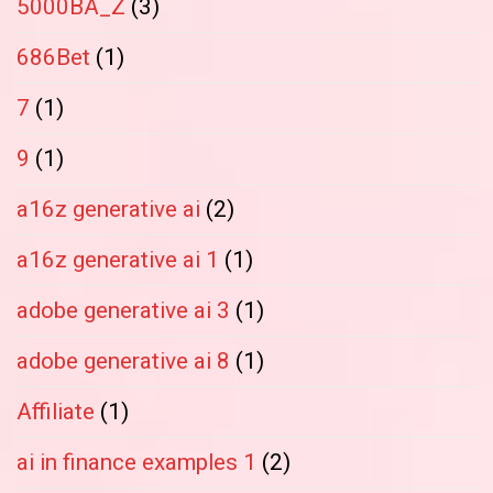
5000BA_Z
(3)
686Bet
(1)
7
(1)
9
(1)
a16z generative ai
(2)
a16z generative ai 1
(1)
adobe generative ai 3
(1)
adobe generative ai 8
(1)
Affiliate
(1)
ai in finance examples 1
(2)