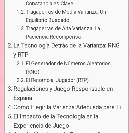
Constancia es Clave
Tragaperras de Media Varianza: Un
Equilibrio Buscado
Tragaperras de Alta Varianza: La
Paciencia Recompensa
La Tecnología Detrás de la Varianza: RNG
y RTP
El Generador de Números Aleatorios
(RNG)
El Retorno al Jugador (RTP)
Regulaciones y Juego Responsable en
España
Cómo Elegir la Varianza Adecuada para Ti
El Impacto de la Tecnología en la
Experiencia de Juego