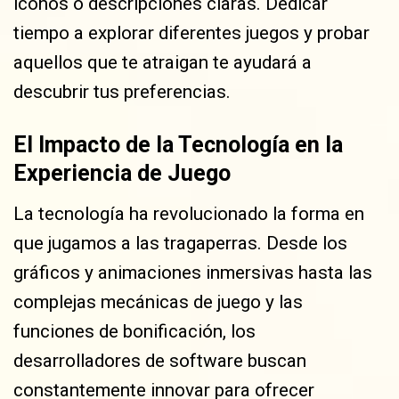
iconos o descripciones claras. Dedicar
tiempo a explorar diferentes juegos y probar
aquellos que te atraigan te ayudará a
descubrir tus preferencias.
El Impacto de la Tecnología en la
Experiencia de Juego
La tecnología ha revolucionado la forma en
que jugamos a las tragaperras. Desde los
gráficos y animaciones inmersivas hasta las
complejas mecánicas de juego y las
funciones de bonificación, los
desarrolladores de software buscan
constantemente innovar para ofrecer