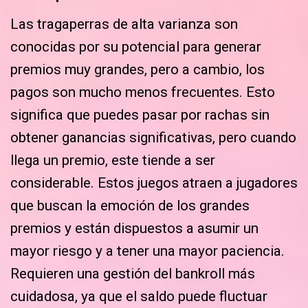
Las tragaperras de alta varianza son
conocidas por su potencial para generar
premios muy grandes, pero a cambio, los
pagos son mucho menos frecuentes. Esto
significa que puedes pasar por rachas sin
obtener ganancias significativas, pero cuando
llega un premio, este tiende a ser
considerable. Estos juegos atraen a jugadores
que buscan la emoción de los grandes
premios y están dispuestos a asumir un
mayor riesgo y a tener una mayor paciencia.
Requieren una gestión del bankroll más
cuidadosa, ya que el saldo puede fluctuar