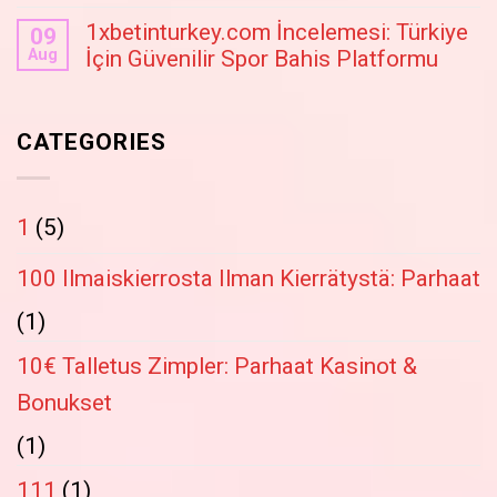
1xbetinturkey.com İncelemesi: Türkiye
09
Aug
İçin Güvenilir Spor Bahis Platformu
CATEGORIES
1
(5)
100 Ilmaiskierrosta Ilman Kierrätystä: Parhaat
(1)
10€ Talletus Zimpler: Parhaat Kasinot &
Bonukset
(1)
111
(1)