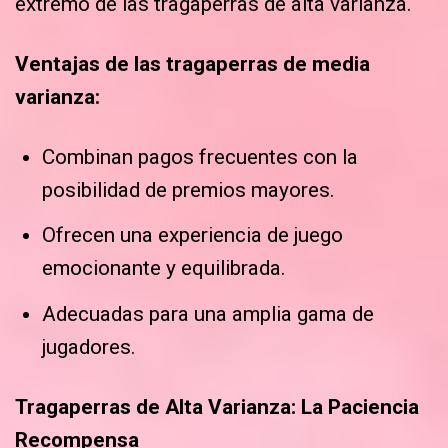
extremo de las tragaperras de alta varianza.
Ventajas de las tragaperras de media
varianza:
Combinan pagos frecuentes con la
posibilidad de premios mayores.
Ofrecen una experiencia de juego
emocionante y equilibrada.
Adecuadas para una amplia gama de
jugadores.
Tragaperras de Alta Varianza: La Paciencia
Recompensa