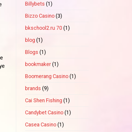
Billybets
(1)
e
Bizzo Casino
(3)
bkschool2.ru 70
(1)
blog
(1)
Blogs
(1)
de
bookmaker
(1)
nye
Boomerang Casino
(1)
brands
(9)
Cai Shen Fishing
(1)
Candybet Casino
(1)
Casea Casino
(1)