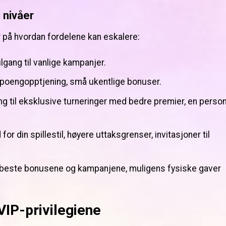
 nivåer
 på hvordan fordelene kan eskalere:
gang til vanlige kampanjer.
poengopptjening, små ukentlige bonuser.
ng til eksklusive turneringer med bedre premier, en person
r din spillestil, høyere uttaksgrenser, invitasjoner til
 beste bonusene og kampanjene, muligens fysiske gaver
VIP-privilegiene