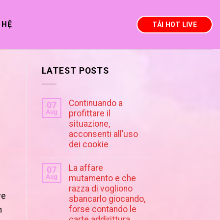
 HỆ
TẢI HOT LIVE
LATEST POSTS
Continuando a
07
Aug
profittare il
situazione,
acconsenti all’uso
dei cookie
La affare
07
Aug
mutamento e che
razza di vogliono
ve
sbancarlo giocando,
forse contando le
n
carte addirittura