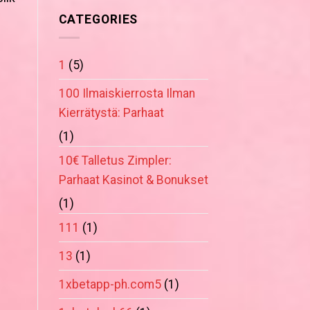
CATEGORIES
1
(5)
100 Ilmaiskierrosta Ilman
Kierrätystä: Parhaat
(1)
10€ Talletus Zimpler:
Parhaat Kasinot & Bonukset
(1)
111
(1)
13
(1)
1xbetapp-ph.com5
(1)