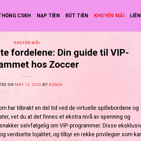
THỐNG CSKH
NẠP TIỀN
RÚT TIỀN
KHUYẾN MÃI
LIÊN
KHUYẾN MÃI
e fordelene: Din guide til VIP-
ammet hos Zoccer
TED ON
MAY 12, 2026
BY
ADMIN
m har tilbrakt en del tid ved de virtuelle spillebordene og
ater, vet du at det finnes et ekstra nivå av spenning og
Vi snakker selvfølgelig om VIP-programmer. Disse eksklusi
g verdsette lojalitet, og tilbyr en rekke privilegier som ka