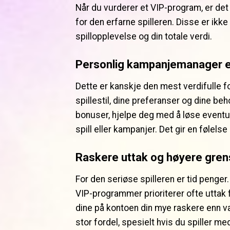
Når du vurderer et VIP-program, er det 
for den erfarne spilleren. Disse er ikke
spillopplevelse og din totale verdi.
Personlig kampanjemanager el
Dette er kanskje den mest verdifulle f
spillestil, dine preferanser og dine be
bonuser, hjelpe deg med å løse eventuell
spill eller kampanjer. Det gir en følelse
Raskere uttak og høyere gren
For den seriøse spilleren er tid penger.
VIP-programmer prioriterer ofte uttak
dine på kontoen din mye raskere enn van
stor fordel, spesielt hvis du spiller me