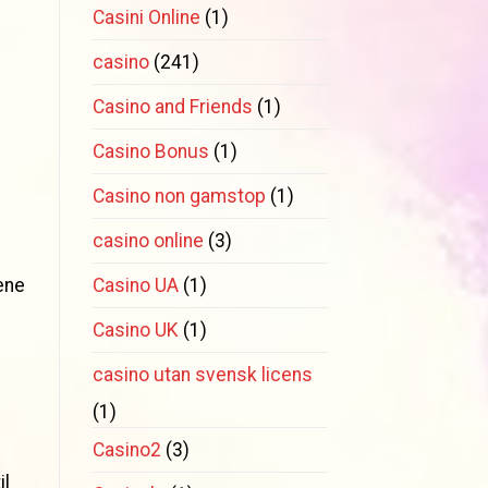
Casini Online
(1)
casino
(241)
Casino and Friends
(1)
Casino Bonus
(1)
Casino non gamstop
(1)
casino online
(3)
Casino UA
(1)
ene
Casino UK
(1)
casino utan svensk licens
(1)
Casino2
(3)
il