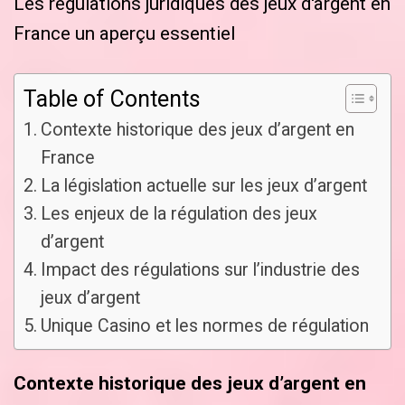
Les régulations juridiques des jeux d'argent en
France un aperçu essentiel
Table of Contents
Contexte historique des jeux d’argent en
France
La législation actuelle sur les jeux d’argent
Les enjeux de la régulation des jeux
d’argent
Impact des régulations sur l’industrie des
jeux d’argent
Unique Casino et les normes de régulation
Contexte historique des jeux d’argent en