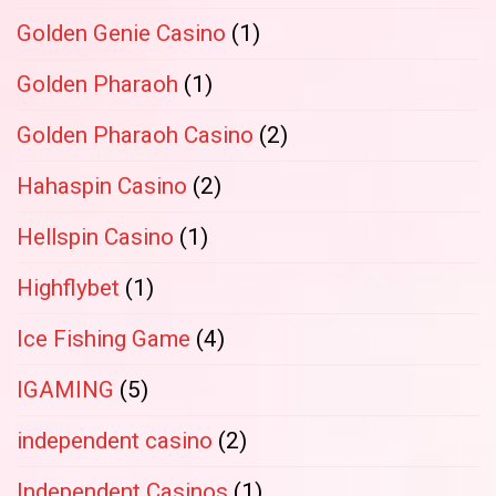
Golden Genie Casino
(1)
Golden Pharaoh
(1)
Golden Pharaoh Casino
(2)
Hahaspin Casino
(2)
Hellspin Casino
(1)
Highflybet
(1)
Ice Fishing Game
(4)
IGAMING
(5)
independent casino
(2)
Independent Casinos
(1)