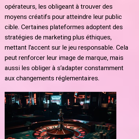
opérateurs, les obligeant à trouver des
moyens créatifs pour atteindre leur public
cible. Certaines plateformes adoptent des
stratégies de marketing plus éthiques,
mettant l’accent sur le jeu responsable. Cela
peut renforcer leur image de marque, mais
aussi les obliger à s’adapter constamment
aux changements réglementaires.