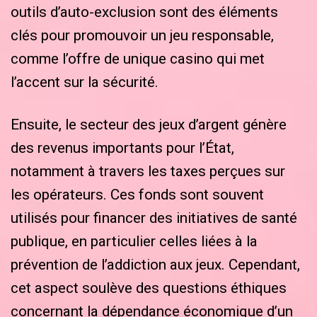
outils d’auto-exclusion sont des éléments
clés pour promouvoir un jeu responsable,
comme l’offre de unique casino qui met
l’accent sur la sécurité.
Ensuite, le secteur des jeux d’argent génère
des revenus importants pour l’État,
notamment à travers les taxes perçues sur
les opérateurs. Ces fonds sont souvent
utilisés pour financer des initiatives de santé
publique, en particulier celles liées à la
prévention de l’addiction aux jeux. Cependant,
cet aspect soulève des questions éthiques
concernant la dépendance économique d’un