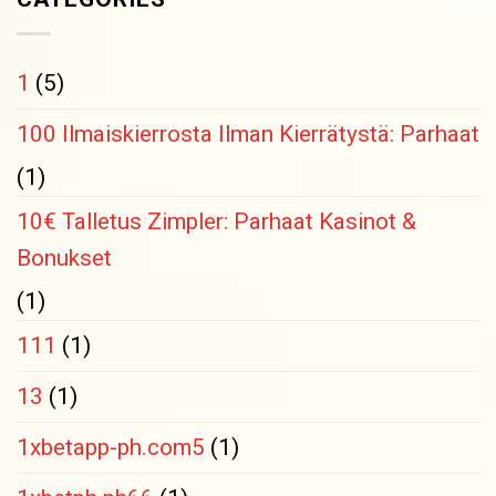
Australia
1
(5)
100 Ilmaiskierrosta Ilman Kierrätystä: Parhaat
(1)
10€ Talletus Zimpler: Parhaat Kasinot &
Bonukset
(1)
111
(1)
13
(1)
1xbetapp-ph.com5
(1)