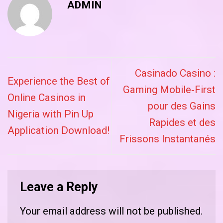
ADMIN
Casinado Casino :
Experience the Best of
Gaming Mobile‑First
Online Casinos in
pour des Gains
Nigeria with Pin Up
Rapides et des
Application Download!
Frissons Instantanés
Leave a Reply
Your email address will not be published.