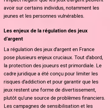
avoir sur certains individus, notamment les
jeunes et les personnes vulnérables.
Les enjeux de la régulation des jeux
d’argent
La régulation des jeux d’argent en France
pose plusieurs enjeux cruciaux. Tout d’abord,
la protection des joueurs est primordiale. Le
cadre juridique a été conçu pour limiter les
risques d’addiction et pour garantir que les
jeux restent une forme de divertissement,
plutôt qu’une source de problèmes financiers.
Les campagnes de sensibilisation et les