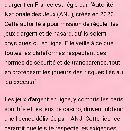
d’argent en France est régie par l’Autorité
Nationale des Jeux (ANJ), créée en 2020.
Cette autorité a pour mission de réguler les
jeux d’argent et de hasard, qu’ils soient
physiques ou en ligne. Elle veille à ce que
toutes les plateformes respectent des
normes de sécurité et de transparence, tout
en protégeant les joueurs des risques liés au
jeu excessif.
Les jeux d’argent en ligne, y compris les paris
sportifs et les jeux de casino, doivent obtenir
une licence délivrée par l’ANJ. Cette licence
garantit que le site respecte les exigences