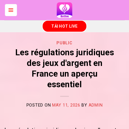
Skip
to
content
TẢI HOT LIVE
PUBLIC
Les régulations juridiques
des jeux d'argent en
France un aperçu
essentiel
POSTED ON
MAY 11, 2026
BY
ADMIN