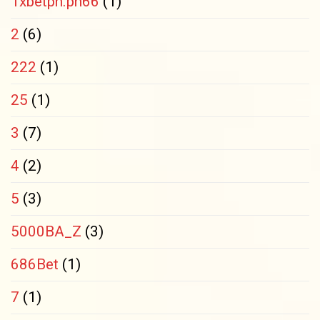
1xbetph.ph66
(1)
2
(6)
222
(1)
25
(1)
3
(7)
4
(2)
5
(3)
5000BA_Z
(3)
686Bet
(1)
7
(1)