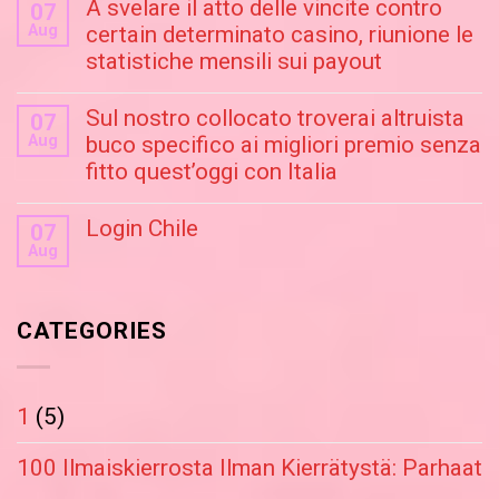
A svelare il atto delle vincite contro
07
Aug
certain determinato casino, riunione le
statistiche mensili sui payout
Sul nostro collocato troverai altruista
07
Aug
buco specifico ai migliori premio senza
fitto quest’oggi con Italia
Login Chile
07
Aug
CATEGORIES
1
(5)
100 Ilmaiskierrosta Ilman Kierrätystä: Parhaat