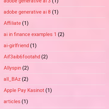
adobe generative ai 3
(1)
adobe generative ai 8
(1)
Affiliate
(1)
ai in finance examples 1
(2)
ai-girlfriend
(1)
Aif3aib6footahd
(2)
Allyspin
(2)
all_BAz
(2)
Apple Pay Kasinot
(1)
articles
(1)