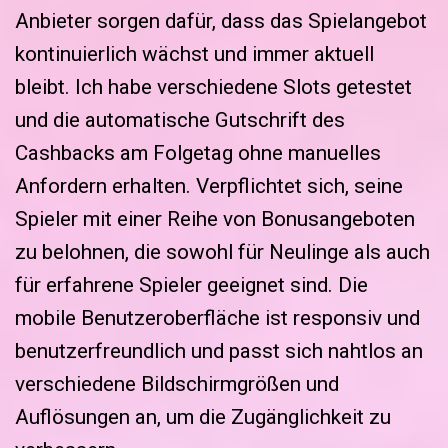
Anbieter sorgen dafür, dass das Spielangebot
kontinuierlich wächst und immer aktuell
bleibt. Ich habe verschiedene Slots getestet
und die automatische Gutschrift des
Cashbacks am Folgetag ohne manuelles
Anfordern erhalten. Verpflichtet sich, seine
Spieler mit einer Reihe von Bonusangeboten
zu belohnen, die sowohl für Neulinge als auch
für erfahrene Spieler geeignet sind. Die
mobile Benutzeroberfläche ist responsiv und
benutzerfreundlich und passt sich nahtlos an
verschiedene Bildschirmgrößen und
Auflösungen an, um die Zugänglichkeit zu