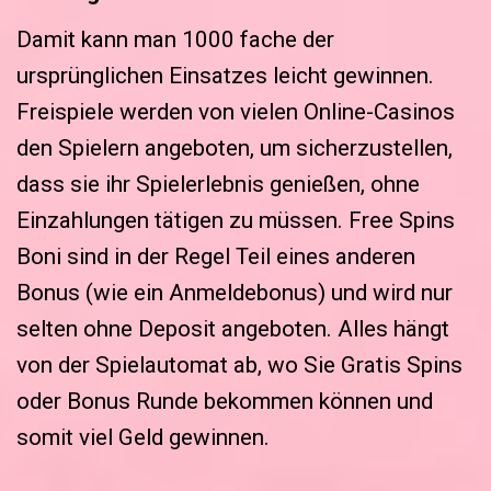
Damit kann man 1000 fache der
ursprünglichen Einsatzes leicht gewinnen.
Freispiele werden von vielen Online-Casinos
den Spielern angeboten, um sicherzustellen,
dass sie ihr Spielerlebnis genießen, ohne
Einzahlungen tätigen zu müssen. Free Spins
Boni sind in der Regel Teil eines anderen
Bonus (wie ein Anmeldebonus) und wird nur
selten ohne Deposit angeboten. Alles hängt
von der Spielautomat ab, wo Sie Gratis Spins
oder Bonus Runde bekommen können und
somit viel Geld gewinnen.