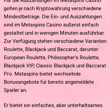
Für die Auszahlungen im Metaspins Casino
gelten je nach Kryptowährung verschiedene
Mindestbeträge. Die Ein- und Auszahlungen
sind im Metaspins Casino äußerst einfach
gestaltet und in wenigen Minuten ausführbar.
Zur Verfügung stehen verschiedene Varianten
Roulette, Blackjack und Baccarat, darunter
European Roulette, Philosopher’s Roulette,
Blackjack VIP, Classic Blackjack und Baccarat
Pro. Metaspins bietet wechselnde
Bonusangebote für bereits angemeldete
Spieler an.
Er bietet ein einfaches, aber unterhaltsames