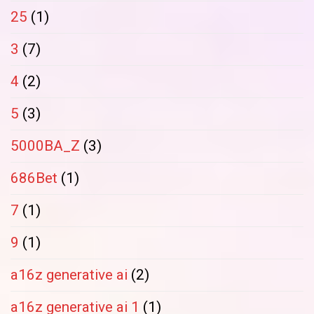
25
(1)
3
(7)
4
(2)
5
(3)
5000BA_Z
(3)
686Bet
(1)
7
(1)
9
(1)
a16z generative ai
(2)
a16z generative ai 1
(1)