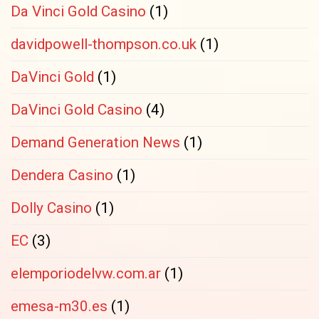
Da Vinci Gold Casino
(1)
davidpowell-thompson.co.uk
(1)
DaVinci Gold
(1)
DaVinci Gold Casino
(4)
Demand Generation News
(1)
Dendera Casino
(1)
Dolly Casino
(1)
EC
(3)
elemporiodelvw.com.ar
(1)
emesa-m30.es
(1)