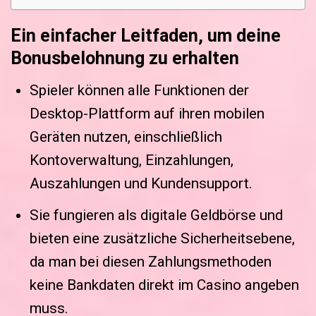
Ein einfacher Leitfaden, um deine
Bonusbelohnung zu erhalten
Spieler können alle Funktionen der
Desktop-Plattform auf ihren mobilen
Geräten nutzen, einschließlich
Kontoverwaltung, Einzahlungen,
Auszahlungen und Kundensupport.
Sie fungieren als digitale Geldbörse und
bieten eine zusätzliche Sicherheitsebene,
da man bei diesen Zahlungsmethoden
keine Bankdaten direkt im Casino angeben
muss.