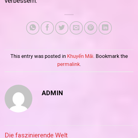
verbessern.
This entry was posted in
Khuyến Mãi
. Bookmark the
permalink
.
ADMIN
Die faszinierende Welt