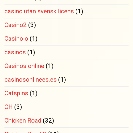
casino utan svensk licens
(1)
Casino2
(3)
Casinolo
(1)
casinos
(1)
Casinos online
(1)
casinosonlinees.es
(1)
Catspins
(1)
CH
(3)
Chicken Road
(32)