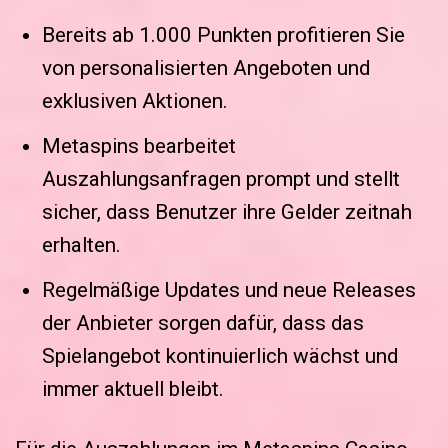
Bereits ab 1.000 Punkten profitieren Sie
von personalisierten Angeboten und
exklusiven Aktionen.
Metaspins bearbeitet
Auszahlungsanfragen prompt und stellt
sicher, dass Benutzer ihre Gelder zeitnah
erhalten.
Regelmäßige Updates und neue Releases
der Anbieter sorgen dafür, dass das
Spielangebot kontinuierlich wächst und
immer aktuell bleibt.