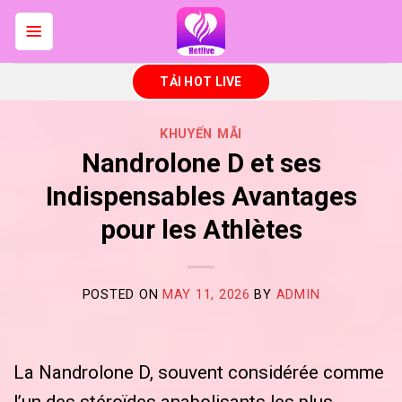
Skip
to
content
TẢI HOT LIVE
KHUYẾN MÃI
Nandrolone D et ses
Indispensables Avantages
pour les Athlètes
POSTED ON
MAY 11, 2026
BY
ADMIN
La Nandrolone D, souvent considérée comme