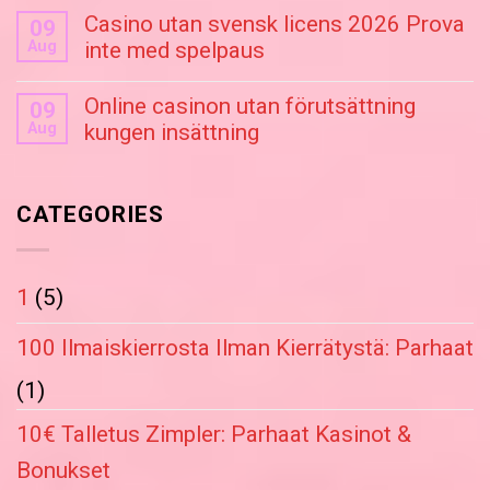
Casino utan svensk licens 2026 Prova
09
Aug
inte med spelpaus
Online casinon utan förutsättning
09
Aug
kungen insättning
CATEGORIES
1
(5)
100 Ilmaiskierrosta Ilman Kierrätystä: Parhaat
(1)
10€ Talletus Zimpler: Parhaat Kasinot &
Bonukset