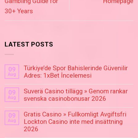
Gambling Guide for
Homepage
30+ Years
LATEST POSTS
Türkiye’de Spor Bahislerinde Güvenilir
09
Aug
Adres: 1xBet İncelemesi
Suverä Casino tillägg » Genom rankar
09
Aug
svenska casinobonusar 2026
Gratis Casino » Fullkomligt Avgiftsfri
09
Aug
Lockton Casino inte med insättning
2026