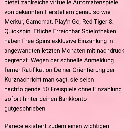
bietet zahlreiche virtuelle Automatenspiele
von bekannten Herstellern genau so wie
Merkur, Gamomat, Play’n Go, Red Tiger &
Quickspin. Etliche Erreichbar Spielotheken
haben Free Spins exklusive Einzahlung in
angewandten letzten Monaten mit nachdruck
begrenzt. Wegen der schnelle Anmeldung
ferner Ratifikation Deiner Orientierung per
Kurznachricht man sagt, sie seien
nachfolgende 50 Freispiele ohne Einzahlung
sofort hinter deinen Bankkonto
gutgeschrieben.
Parece existiert zudem einen wichtigen