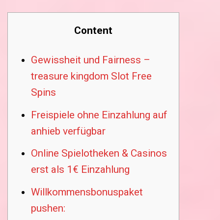
Content
Gewissheit und Fairness –
treasure kingdom Slot Free
Spins
Freispiele ohne Einzahlung auf
anhieb verfügbar
Online Spielotheken & Casinos
erst als 1€ Einzahlung
Willkommensbonuspaket
pushen: