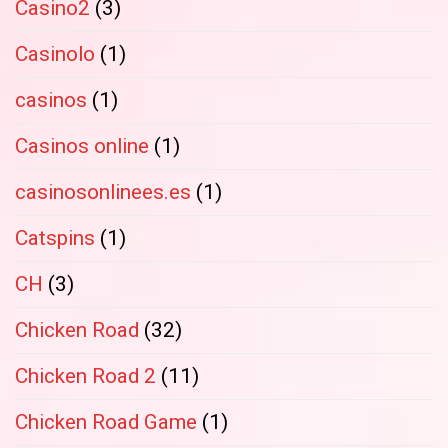
Casino2
(3)
Casinolo
(1)
casinos
(1)
Casinos online
(1)
casinosonlinees.es
(1)
Catspins
(1)
CH
(3)
Chicken Road
(32)
Chicken Road 2
(11)
Chicken Road Game
(1)