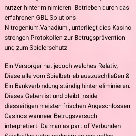
nutzer hinter minimieren. Betrieben durch das
erfahrenen GBL Solutions
Nitrogenium.Vanadium., unterliegt dies Kasino
strengen Protokollen zur Betrugsprävention
und zum Spielerschutz.
Ein Versorger hat jedoch welches Relativ,
Diese alle vom Spielbetrieb auszuschließen &
Ein Bankverbindung ständig hinter eliminieren.
Dieses Geben ist und bleibt inside
diesseitigen meisten frischen Angeschlossen
Casinos wanneer Betrugsversuch
interpretiert. Da man as part of Verbunden