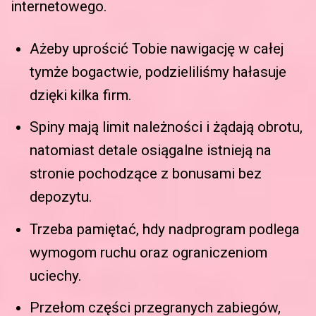
internetowego.
Ażeby uprościć Tobie nawigację w całej
tymże bogactwie, podzieliliśmy hałasuje
dzięki kilka firm.
Spiny mają limit należności i żądają obrotu,
natomiast detale osiągalne istnieją na
stronie pochodzące z bonusami bez
depozytu.
Trzeba pamiętać, hdy nadprogram podlega
wymogom ruchu oraz ograniczeniom
uciechy.
Przełom części przegranych zabiegów,