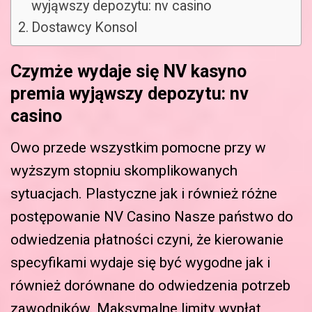
wyjąwszy depozytu: nv casino
Dostawcy Konsol
Czymże wydaje się NV kasyno
premia wyjąwszy depozytu: nv
casino
Owo przede wszystkim pomocne przy w
wyższym stopniu skomplikowanych
sytuacjach. Plastyczne jak i również różne
postępowanie NV Casino Nasze państwo do
odwiedzenia płatności czyni, że kierowanie
specyfikami wydaje się być wygodne jak i
również dorównane do odwiedzenia potrzeb
zawodników. Maksymalne limity wypłat