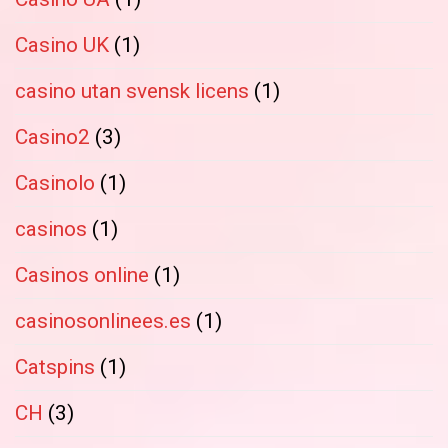
Casino UK
(1)
casino utan svensk licens
(1)
Casino2
(3)
Casinolo
(1)
casinos
(1)
Casinos online
(1)
casinosonlinees.es
(1)
Catspins
(1)
CH
(3)