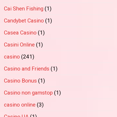
Cai Shen Fishing
(1)
Candybet Casino
(1)
Casea Casino
(1)
Casini Online
(1)
casino
(241)
Casino and Friends
(1)
Casino Bonus
(1)
Casino non gamstop
(1)
casino online
(3)
Casino UA
(1)