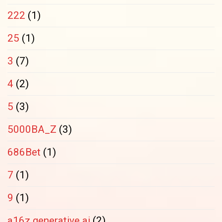
222
(1)
25
(1)
3
(7)
4
(2)
5
(3)
5000BA_Z
(3)
686Bet
(1)
7
(1)
9
(1)
a16z generative ai
(2)