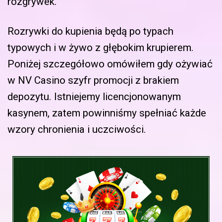
rozgrywek.
Rozrywki do kupienia będą po typach
typowych i w żywo z głębokim krupierem.
Poniżej szczegółowo omówiłem gdy ożywiać
w NV Casino szyfr promocji z brakiem
depozytu. Istniejemy licencjonowanym
kasynem, zatem powinniśmy spełniać każde
wzory chronienia i uczciwości.