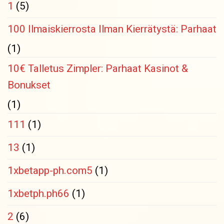
1
(5)
100 Ilmaiskierrosta Ilman Kierrätystä: Parhaat
(1)
10€ Talletus Zimpler: Parhaat Kasinot &
Bonukset
(1)
111
(1)
13
(1)
1xbetapp-ph.com5
(1)
1xbetph.ph66
(1)
2
(6)