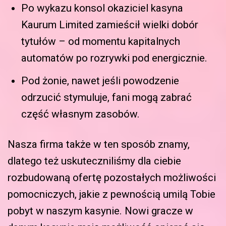
Po wykazu konsol okaziciel kasyna
Kaurum Limited zamieścił wielki dobór
tytułów – od momentu kapitalnych
automatów po rozrywki pod energicznie.
Pod żonie, nawet jeśli powodzenie
odrzucić stymuluje, fani mogą zabrać
część własnym zasobów.
Nasza firma także w ten sposób znamy,
dlatego też uskuteczniliśmy dla ciebie
rozbudowaną ofertę pozostałych możliwości
pomocniczych, jakie z pewnością umilą Tobie
pobyt w naszym kasynie. Nowi gracze w