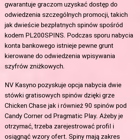
gwarantuje graczom uzyskać dostęp do
odwiedzenia szczególnych promocji, takich
jak dwieście bezpłatnych spinów spośród
kodem PL200SPINS. Podczas sporu nabycia
konta bankowego istnieje pewne grunt
kierowane do odwiedzenia wpisywania
szyfrów zniżkowych.
NV Kasyno pozyskuje opcja nabycia dwie
stówki gratisowych spinów dzięki grze
Chicken Chase jak i również 90 spinów pod
Candy Corner od Pragmatic Play. Ażeby je
otrzymać, trzeba zarejestrować profil i
osiągnąć wzory ofert. Spiny mają zakres