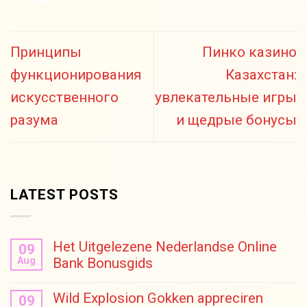
Принципы
Пинко казино
функционирования
Казахстан:
искусственного
увлекательные игры
разума
и щедрые бонусы
LATEST POSTS
Het Uitgelezene Nederlandse Online
09
Aug
Bank Bonusgids
Wild Explosion Gokken appreciren
09