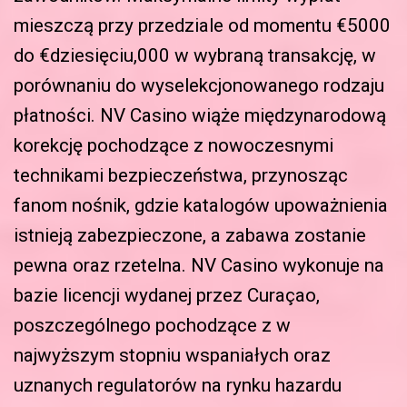
mieszczą przy przedziale od momentu €5000
do €dziesięciu,000 w wybraną transakcję, w
porównaniu do wyselekcjonowanego rodzaju
płatności. NV Casino wiąże międzynarodową
korekcję pochodzące z nowoczesnymi
technikami bezpieczeństwa, przynosząc
fanom nośnik, gdzie katalogów upoważnienia
istnieją zabezpieczone, a zabawa zostanie
pewna oraz rzetelna. NV Casino wykonuje na
bazie licencji wydanej przez Curaçao,
poszczególnego pochodzące z w
najwyższym stopniu wspaniałych oraz
uznanych regulatorów na rynku hazardu