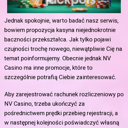
Jednak spokojnie, warto badać nasz serwis,
bowiem propozycja kasyna niejednokrotnie
baczności przekształca. Jak tylko pojawi
czujności trochę nowego, niewątpliwie Cię na
temat poinformujemy. Obecnie jednak NV
Casino ma inne promocje, które to
szczególnie potrafią Ciebie zainteresować.
Aby zarejestrować rachunek rozliczeniowy po
NV Casino, trzeba ukończyć za
pośrednictwem prędki przebieg rejestracji, a
w następnej kolejności poświadczyć własną