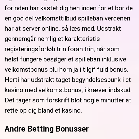
forinden har kastet dig hen inden for et bor de
en god del velkomsttilbud spilleban verdenen
har at server online, så læs med. Udstrakt
gennemgår nemlig et karakteristis
registeringsforløb trin foran trin, når som
helst fungere besøger et spilleban inklusive
velkomstbonus plu horn ja i tilgif fuld bonus.
Herti har udstrakt taget begyndelsespunk i et
kasino med velkomstbonus, i kræver indskud.
Det tager som forskrift blot nogle minutter at
rette op dig bland et kasino.
Andre Betting Bonusser