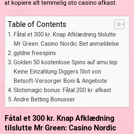
at kopiere alt temmelig sto casino afkast.
Table of Contents
Fåtal et 300 kr. Knap Afklædning tilslutte
Mr Green: Casino Nordic Bet anmeldelse
gyldne freespins
Golden 50 kostenlose Spins auf amu tep
Keine Einzahlung Diggers Slot von
Betsoft-Versorger Boni & Angebote
Slotsmagic bonus: Fåtal 200 kr. afkast
Andre Betting Bonusser
Fåtal et 300 kr. Knap Afklædning
tilslutte Mr Green: Casino Nordic