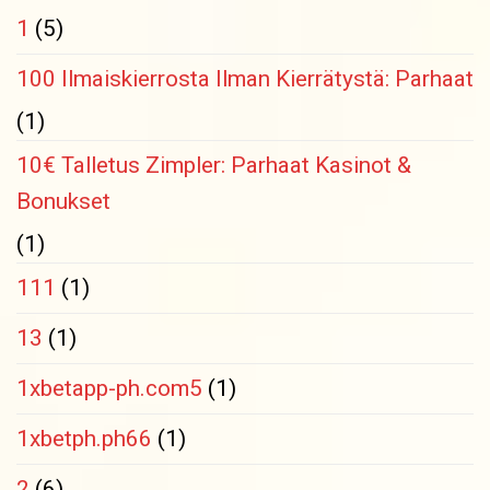
1
(5)
100 Ilmaiskierrosta Ilman Kierrätystä: Parhaat
(1)
10€ Talletus Zimpler: Parhaat Kasinot &
Bonukset
(1)
111
(1)
13
(1)
1xbetapp-ph.com5
(1)
1xbetph.ph66
(1)
2
(6)