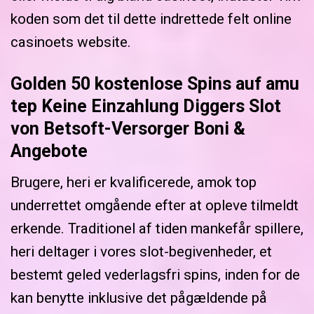
koden som det til dette indrettede felt online
casinoets website.
Golden 50 kostenlose Spins auf amu
tep Keine Einzahlung Diggers Slot
von Betsoft-Versorger Boni &
Angebote
Brugere, heri er kvalificerede, amok top
underrettet omgående efter at opleve tilmeldt
erkende. Traditionel af tiden mankefår spillere,
heri deltager i vores slot-begivenheder, et
bestemt geled vederlagsfri spins, inden for de
kan benytte inklusive det pågældende på