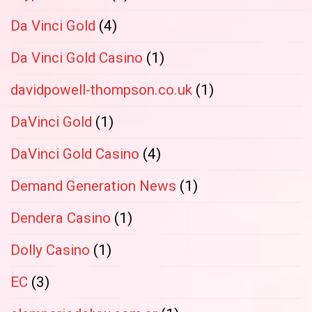
Da Vinci Gold
(4)
Da Vinci Gold Casino
(1)
davidpowell-thompson.co.uk
(1)
DaVinci Gold
(1)
DaVinci Gold Casino
(4)
Demand Generation News
(1)
Dendera Casino
(1)
Dolly Casino
(1)
EC
(3)