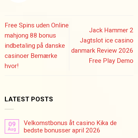
Free Spins uden Online
Jack Hammer 2
mahjong 88 bonus
Jagtslot ice casino
indbetaling på danske
danmark Review 2026
casinoer Bemærke
Free Play Demo
hvor!
LATEST POSTS
Velkomstbonus åt casino Kika de
09
Aug
bedste bonusser april 2026