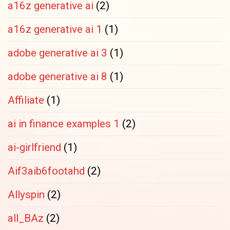
a16z generative ai
(2)
a16z generative ai 1
(1)
adobe generative ai 3
(1)
adobe generative ai 8
(1)
Affiliate
(1)
ai in finance examples 1
(2)
ai-girlfriend
(1)
Aif3aib6footahd
(2)
Allyspin
(2)
all_BAz
(2)