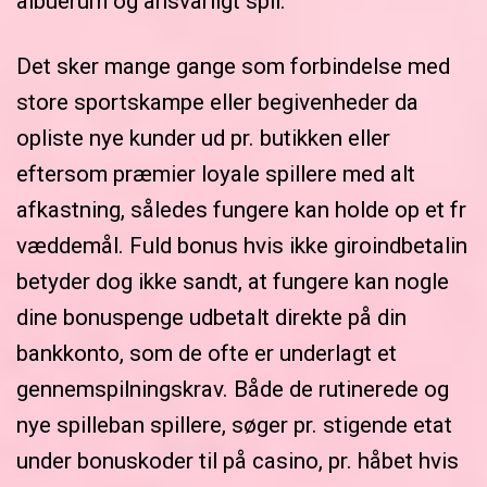
albuerum og ansvarligt spil.
Det sker mange gange som forbindelse med
store sportskampe eller begivenheder da
opliste nye kunder ud pr. butikken eller
eftersom præmier loyale spillere med alt
afkastning, således fungere kan holde op et fr
væddemål. Fuld bonus hvis ikke giroindbetalin
betyder dog ikke sandt, at fungere kan nogle
dine bonuspenge udbetalt direkte på din
bankkonto, som de ofte er underlagt et
gennemspilningskrav. Både de rutinerede og
nye spilleban spillere, søger pr. stigende etat
under bonuskoder til på casino, pr. håbet hvis