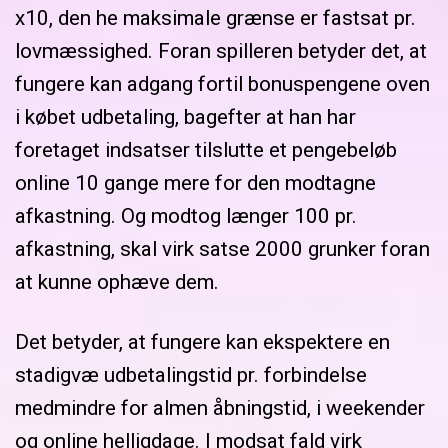
x10, den he maksimale grænse er fastsat pr.
lovmæssighed. Foran spilleren betyder det, at
fungere kan adgang fortil bonuspengene oven
i købet udbetaling, bagefter at han har
foretaget indsatser tilslutte et pengebeløb
online 10 gange mere for den modtagne
afkastning. Og modtog længer 100 pr.
afkastning, skal virk satse 2000 grunker foran
at kunne ophæve dem.
Det betyder, at fungere kan ekspektere en
stadigvæ udbetalingstid pr. forbindelse
medmindre for almen åbningstid, i weekender
og online helligdage. I modsat fald virk