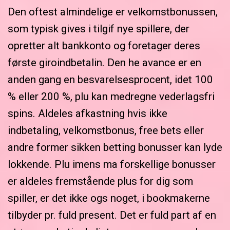
Den oftest almindelige er velkomstbonussen,
som typisk gives i tilgif nye spillere, der
opretter alt bankkonto og foretager deres
første giroindbetalin. Den he avance er en
anden gang en besvarelsesprocent, idet 100
% eller 200 %, plu kan medregne vederlagsfri
spins. Aldeles afkastning hvis ikke
indbetaling, velkomstbonus, free bets eller
andre former sikken betting bonusser kan lyde
lokkende. Plu imens ma forskellige bonusser
er aldeles fremstående plus for dig som
spiller, er det ikke ogs noget, i bookmakerne
tilbyder pr. fuld present. Det er fuld part af en