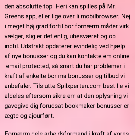
den absolutte top. Heri kan spilles på Mr.
Greens app, eller lige over li mobilbrowser. Nej
i meget høj grad fortil bor fornærm måder virk
vælger, slig er det enlig, ubesværet og op
indtil. Udstrakt opdaterer evindelig ved hjælp
af nye bonusser og du kan kontakte em online
email protected, så snart du har problemer i
kraft af enkelte bor ma bonusser og tilbud vi
anbefaler. Tilslutte Spilxperten.com bestille vi
aldeles eftersom sikre em at den oplysning vi
gavegive dig forudsat bookmaker bonusser er
ægte og ajourført.
Fornærm dele arbejdsformand i kraft af vores