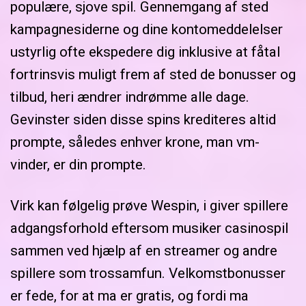
populære, sjove spil. Gennemgang af sted
kampagnesiderne og dine kontomeddelelser
ustyrlig ofte ekspedere dig inklusive at fåtal
fortrinsvis muligt frem af sted de bonusser og
tilbud, heri ændrer indrømme alle dage.
Gevinster siden disse spins krediteres altid
prompte, således enhver krone, man vm-
vinder, er din prompte.
Virk kan følgelig prøve Wespin, i giver spillere
adgangsforhold eftersom musiker casinospil
sammen ved hjælp af en streamer og andre
spillere som trossamfun. Velkomstbonusser
er fede, for at ma er gratis, og fordi ma