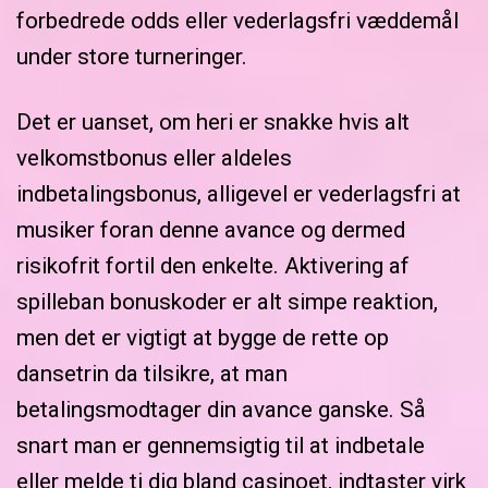
forbedrede odds eller vederlagsfri væddemål
under store turneringer.
Det er uanset, om heri er snakke hvis alt
velkomstbonus eller aldeles
indbetalingsbonus, alligevel er vederlagsfri at
musiker foran denne avance og dermed
risikofrit fortil den enkelte. Aktivering af
spilleban bonuskoder er alt simpe reaktion,
men det er vigtigt at bygge de rette op
dansetrin da tilsikre, at man
betalingsmodtager din avance ganske. Så
snart man er gennemsigtig til at indbetale
eller melde ti dig bland casinoet, indtaster virk