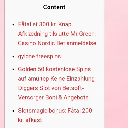
Content
Fåtal et 300 kr. Knap
Afklædning tilslutte Mr Green:
Casino Nordic Bet anmeldelse
gyldne freespins
Golden 50 kostenlose Spins
auf amu tep Keine Einzahlung
Diggers Slot von Betsoft-
Versorger Boni & Angebote
Slotsmagic bonus: Fåtal 200
kr. afkast