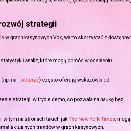
ozwój strategii
gię w grach kasynowych Vox, warto skorzystać z dostępny
 statystyk i analiz, które mogą pomóc w ocenieniu
 (np. na
Twitterze
) często oferują wskazówki od
zenie strategii w trybie demo, co pozwala na naukę bez
.
i, w tym na stronach takich jak
The New York Times
, mogą
temat aktualnych trendów w grach kasynowych.