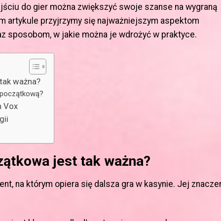
jściu do gier można zwiększyć swoje szanse na wygraną
ym artykule przyjrzymy się najważniejszym aspektom
az sposobom, w jakie można je wdrożyć w praktyce.
 tak ważna?
ę początkową?
h Vox
gii
zątkowa jest tak ważna?
t, na którym opiera się dalsza gra w kasynie. Jej znacze