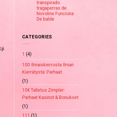
transpirado
tragaperras de
Novoline Funciona
De balde
CATEGORIES
ji.
1
(4)
100 Ilmaiskierrosta Ilman
Kierrätystä: Parhaat
(1)
10€ Talletus Zimpler:
Parhaat Kasinot & Bonukset
(1)
111
(1)