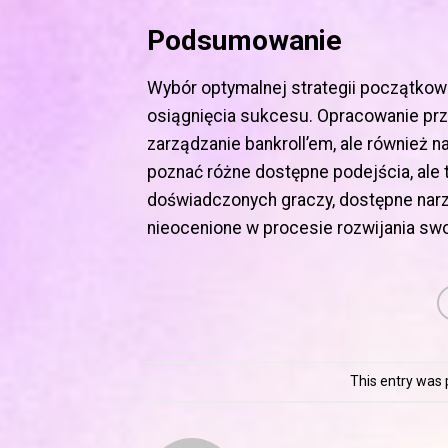
Podsumowanie
Wybór optymalnej strategii początko
osiągnięcia sukcesu. Opracowanie prze
zarządzanie bankroll’em, ale również n
poznać różne dostępne podejścia, ale 
doświadczonych graczy, dostępne narz
nieocenione w procesie rozwijania swoj
This entry was