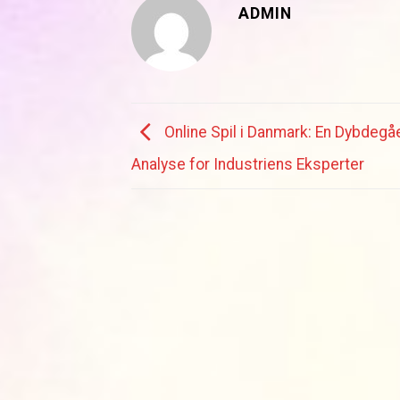
ADMIN
Online Spil i Danmark: En Dybdeg
Analyse for Industriens Eksperter