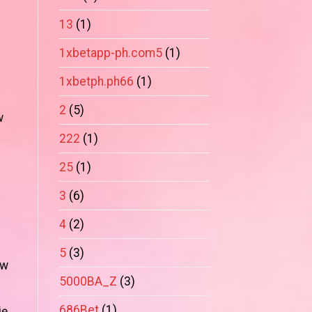
13
(1)
1xbetapp-ph.com5
(1)
1xbetph.ph66
(1)
2
(5)
w
222
(1)
25
(1)
3
(6)
4
(2)
5
(3)
 w
5000BA_Z
(3)
686Bet
(1)
ję