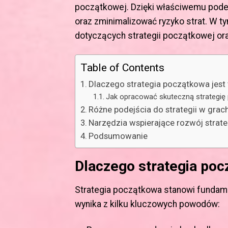
początkowej. Dzięki właściwemu pode
oraz zminimalizować ryzyko strat. W t
dotyczących strategii początkowej or
Table of Contents
Dlaczego strategia początkowa jest
Jak opracować skuteczną strategi
Różne podejścia do strategii w grac
Narzędzia wspierające rozwój strate
Podsumowanie
Dlaczego strategia poc
Strategia początkowa stanowi fundamen
wynika z kilku kluczowych powodów: