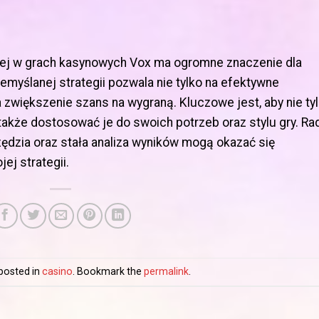
wej w grach kasynowych Vox ma ogromne znaczenie dla
myślanej strategii pozwala nie tylko na efektywne
a zwiększenie szans na wygraną. Kluczowe jest, aby nie ty
także dostosować je do swoich potrzeb oraz stylu gry. Ra
ędzia oraz stała analiza wyników mogą okazać się
ej strategii.
 posted in
casino
. Bookmark the
permalink
.