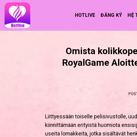
Skip
to
HOTLIVE
ĐĂNG KÝ
HỆ 
content
Omista kolikkope
RoyalGame Aloitte
POS
Liittyessään toiselle pelisivustolle, uu
kiinnittämään erityistä huomiota ensisij
useita lomakkeita, jotka sisältävät henki