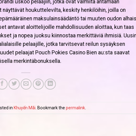
 brändi uskoo pelaajiin, jotka ovat valmiita antamaan
näyttävät houkuttelevilta, keskity henkilöihin, joilla on
on epämääräinen maksulainsäädäntö tai muuten oudon alhai
t antavat aloittelijoille mahdollisuuden aloittaa, kun taas
ukset ja nopea juoksu kiinnostaa merkittäviä ihmisiä. Uusi
lialaisille pelaajille, jotka tarvitsevat reilun sysäyksen
 uudet pelaajat Pouch Pokies Casino Bien au:sta saavat
uisella merkintäbonuksella.
sted in
Khuyến Mãi
. Bookmark the
permalink
.