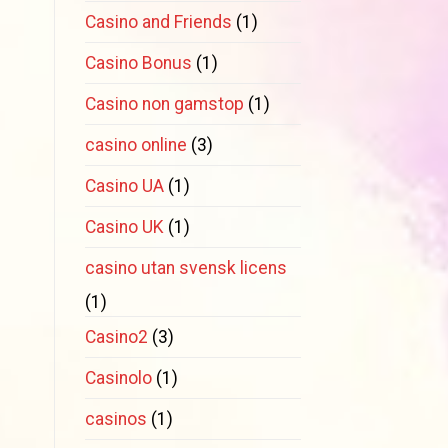
Casino and Friends
(1)
Casino Bonus
(1)
Casino non gamstop
(1)
casino online
(3)
Casino UA
(1)
Casino UK
(1)
casino utan svensk licens
(1)
Casino2
(3)
Casinolo
(1)
casinos
(1)