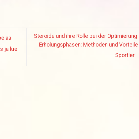
Steroide und ihre Rolle bei der Optimierung
pelaa
Erholungsphasen: Methoden und Vorteile 
 ja lue
Sportler