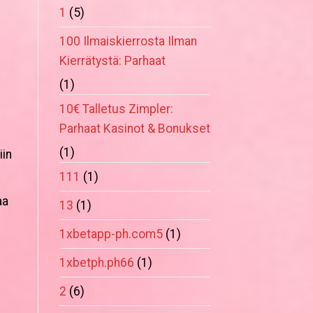
1
(5)
100 Ilmaiskierrosta Ilman
Kierrätystä: Parhaat
(1)
10€ Talletus Zimpler:
Parhaat Kasinot & Bonukset
(1)
iin
111
(1)
aa
13
(1)
1xbetapp-ph.com5
(1)
1xbetph.ph66
(1)
2
(6)