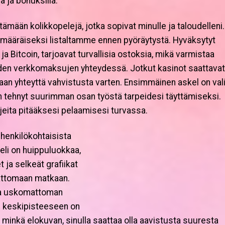
a ja bonuksilla.
ään kolikkopelejä, jotka sopivat minulle ja taloudelleni.
limääräiseksi listaltamme ennen pyöräytystä. Hyväksytyt
a Bitcoin, tarjoavat turvallisia ostoksia, mikä varmistaa
uuden verkkomaksujen yhteydessä. Jotkut kasinot saattavat
taan yhteyttä vahvistusta varten. Ensimmäinen askel on val
 on tehnyt suurimman osan työstä tarpeidesi täyttämiseksi.
jeita pitääksesi pelaamisesi turvassa.
 henkilökohtaisista
eli on huippuluokkaa,
t ja selkeät grafiikat
attomaan matkaan.
raa uskomattoman
an keskipisteeseen on
 minkä elokuvan, sinulla saattaa olla aavistusta suuresta