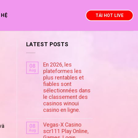
 HỆ
TẢI HOT LIVE
LATEST POSTS
En 2026, les
08
Aug
plateformes les
plus rentables et
fiables sont
sélectionnées dans
le classement des
casinos winoui
casino en ligne.
Vegas-X Casino
vä
08
Aug
scr111 Play Online,
Games, Login