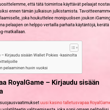
uosittelemme, että tätä toimintoa käyttävät pelaajat nosta
äsiksi ennen tämän julkaisun julkistamista.
Tavoitteenamm
pelaamiselle, joka houkuttelee monipuolisen joukon iGamin
ina pelaajien on helppo vertailla parhaita käytäntöjä, kerätä
g-matkallaan.
– Kirjaudu sisään Wallet Pokies -kasinolta
ttelijoille
en pelaaminen huvin vuoksi
paa RoyalGame – Kirjaudu sisään
a
a, suojausvaatimukset
uusi kasino talletusvapaa RoyalGam
 volatiliteetin valitsemisesta, joka sopii omaan pelityyliisi.