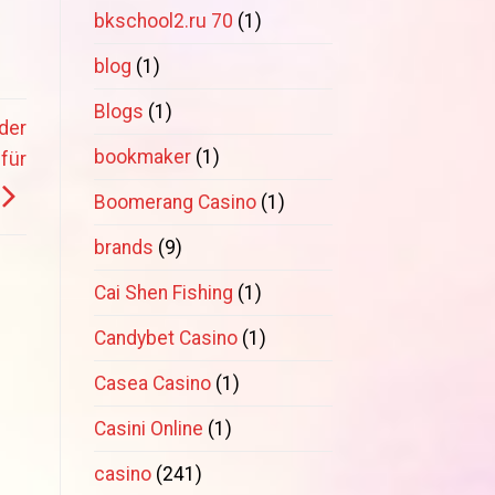
bkschool2.ru 70
(1)
blog
(1)
Blogs
(1)
 der
bookmaker
(1)
für
Boomerang Casino
(1)
brands
(9)
Cai Shen Fishing
(1)
Candybet Casino
(1)
Casea Casino
(1)
Casini Online
(1)
casino
(241)