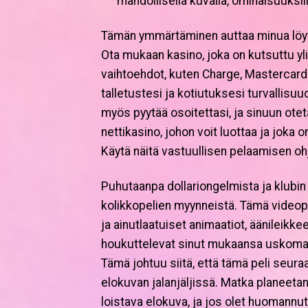
mahdollisella kuvalla, ominaisuuksill
Tämän ymmärtäminen auttaa minua löytäm
Ota mukaan kasino, joka on kutsuttu y
vaihtoehdot, kuten Charge, Mastercard j
talletustesi ja kotiutuksesi turvallis
myös pyytää osoitettasi, ja sinuun ote
nettikasino, johon voit luottaa ja joka
Käytä näitä vastuullisen pelaamisen oh
Puhutaanpa dollariongelmista ja klubin
kolikkopelien myynneistä. Tämä videop
ja ainutlaatuiset animaatiot, äänileikkee
houkuttelevat sinut mukaansa uskom
Tämä johtuu siitä, että tämä peli seu
elokuvan jalanjäljissä. Matka planeet
loistava elokuva, ja jos olet huomannut