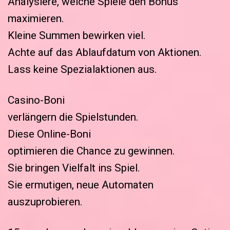
Analysiere, welche Spiele den Bonus
maximieren.
Kleine Summen bewirken viel.
Achte auf das Ablaufdatum von Aktionen.
Lass keine Spezialaktionen aus.
Casino-Boni
verlängern die Spielstunden.
Diese Online-Boni
optimieren die Chance zu gewinnen.
Sie bringen Vielfalt ins Spiel.
Sie ermutigen, neue Automaten
auszuprobieren.