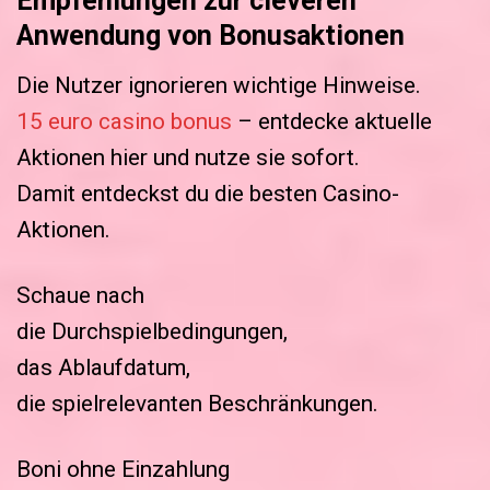
Empfehlungen zur cleveren
Anwendung von Bonusaktionen
Die Nutzer ignorieren wichtige Hinweise.
15 euro casino bonus
– entdecke aktuelle
Aktionen hier und nutze sie sofort.
Damit entdeckst du die besten Casino-
Aktionen.
Schaue nach
die Durchspielbedingungen,
das Ablaufdatum,
die spielrelevanten Beschränkungen.
Boni ohne Einzahlung