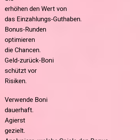
erhöhen den Wert von
das Einzahlungs-Guthaben.
Bonus-Runden
optimieren
die Chancen.
Geld-zurück-Boni
schützt vor
Risiken.
Verwende Boni
dauerhaft.
Agierst
gezielt.