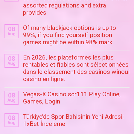
assorted regulations and extra
provides
Of many blackjack options is up to
08
Aug
99%, if you find yourself position
games might be within 98% mark
En 2026, les plateformes les plus
08
Aug
rentables et fiables sont sélectionnées
dans le classement des casinos winoui
casino en ligne.
Vegas-X Casino scr111 Play Online,
08
Aug
Games, Login
Türkiye’de Spor Bahisinin Yeni Adresi:
08
Aug
1xBet İnceleme