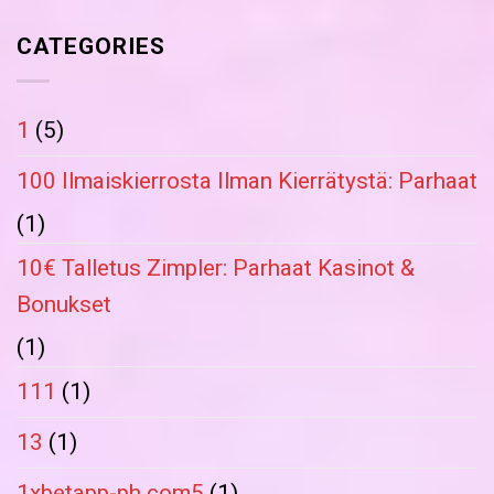
CATEGORIES
1
(5)
100 Ilmaiskierrosta Ilman Kierrätystä: Parhaat
(1)
10€ Talletus Zimpler: Parhaat Kasinot &
Bonukset
(1)
111
(1)
13
(1)
1xbetapp-ph.com5
(1)