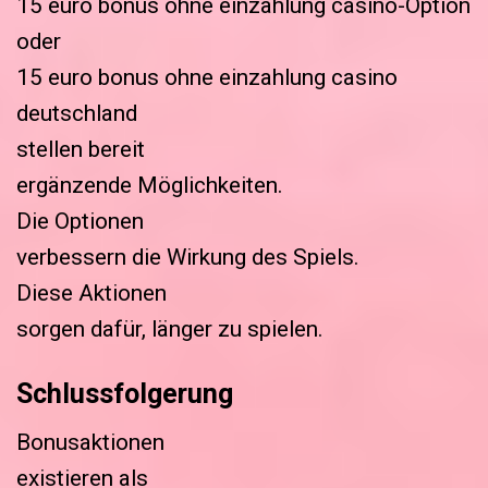
15 euro bonus ohne einzahlung casino-Option
oder
15 euro bonus ohne einzahlung casino
deutschland
stellen bereit
ergänzende Möglichkeiten.
Die Optionen
verbessern die Wirkung des Spiels.
Diese Aktionen
sorgen dafür, länger zu spielen.
Schlussfolgerung
Bonusaktionen
existieren als