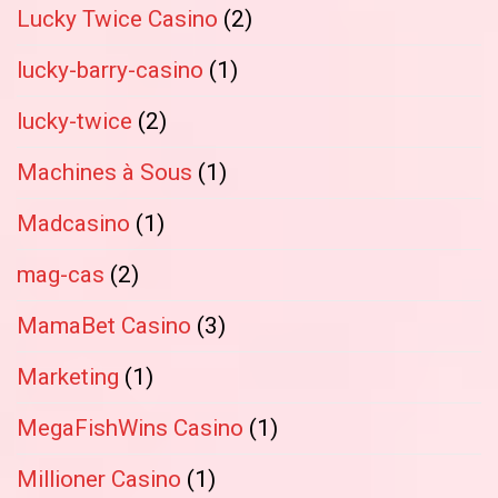
Lucky Twice Casino
(2)
lucky-barry-casino
(1)
lucky-twice
(2)
Machines à Sous
(1)
Madcasino
(1)
mag-cas
(2)
MamaBet Casino
(3)
Marketing
(1)
MegaFishWins Casino
(1)
Millioner Casino
(1)