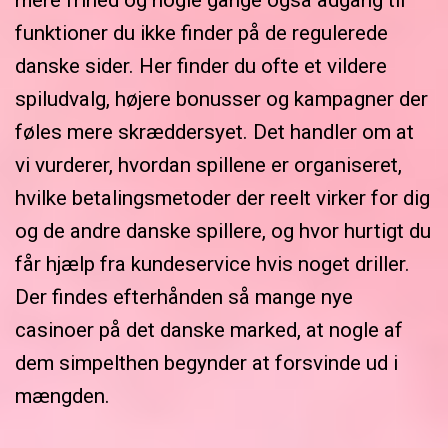
funktioner du ikke finder på de regulerede
danske sider. Her finder du ofte et vildere
spiludvalg, højere bonusser og kampagner der
føles mere skræddersyet. Det handler om at
vi vurderer, hvordan spillene er organiseret,
hvilke betalingsmetoder der reelt virker for dig
og de andre danske spillere, og hvor hurtigt du
får hjælp fra kundeservice hvis noget driller.
Der findes efterhånden så mange nye
casinoer på det danske marked, at nogle af
dem simpelthen begynder at forsvinde ud i
mængden.