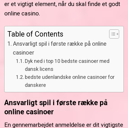
er et vigtigt element, når du skal finde et godt
online casino.
Table of Contents
Ansvarligt spil i første række på online
casinoer
Dyk ned i top 10 bedste casinoer med
dansk licens
bedste udenlandske online casinoer for
danskere
Ansvarligt spil i første række på
online casinoer
En gennemarbejdet anmeldelse er dit vigtigste