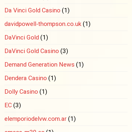
Da Vinci Gold Casino
(1)
davidpowell-thompson.co.uk
(1)
DaVinci Gold
(1)
DaVinci Gold Casino
(3)
Demand Generation News
(1)
Dendera Casino
(1)
Dolly Casino
(1)
EC
(3)
elemporiodelvw.com.ar
(1)