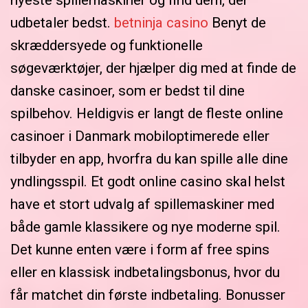
nyeste spillemaskiner og find dem, der
udbetaler bedst.
betninja casino
Benyt de
skræddersyede og funktionelle
søgeværktøjer, der hjælper dig med at finde de
danske casinoer, som er bedst til dine
spilbehov. Heldigvis er langt de fleste online
casinoer i Danmark mobiloptimerede eller
tilbyder en app, hvorfra du kan spille alle dine
yndlingsspil. Et godt online casino skal helst
have et stort udvalg af spillemaskiner med
både gamle klassikere og nye moderne spil.
Det kunne enten være i form af free spins
eller en klassisk indbetalingsbonus, hvor du
får matchet din første indbetaling. Bonusser