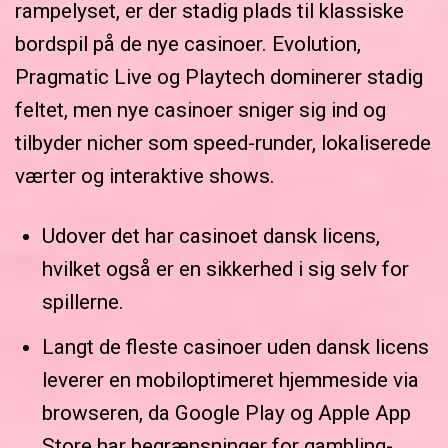
rampelyset, er der stadig plads til klassiske
bordspil på de nye casinoer. Evolution,
Pragmatic Live og Playtech dominerer stadig
feltet, men nye casinoer sniger sig ind og
tilbyder nicher som speed-runder, lokaliserede
værter og interaktive shows.
Udover det har casinoet dansk licens,
hvilket også er en sikkerhed i sig selv for
spillerne.
Langt de fleste casinoer uden dansk licens
leverer en mobiloptimeret hjemmeside via
browseren, da Google Play og Apple App
Store har begrænsninger for gambling-