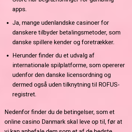
apps.
Ja, mange udenlandske casinoer for
danskere tilbyder betalingsmetoder, som
danske spillere kender og foretrækker.
Herunder finder du et udvalg af
internationale spilplatforme, som opererer
udenfor den danske licensordning og
dermed også uden tilknytning til ROFUS-
registret.
Nedenfor finder du de betingelser, som et
online casino Danmark skal leve op til, før at
vi kan anbefale dem som et af de bedste