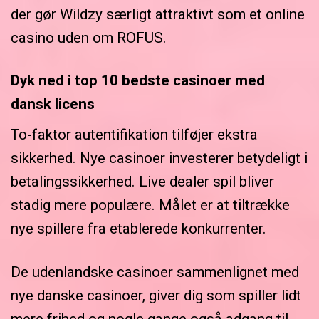
der gør Wildzy særligt attraktivt som et online
casino uden om ROFUS.
Dyk ned i top 10 bedste casinoer med
dansk licens
To-faktor autentifikation tilføjer ekstra
sikkerhed. Nye casinoer investerer betydeligt i
betalingssikkerhed. Live dealer spil bliver
stadig mere populære. Målet er at tiltrække
nye spillere fra etablerede konkurrenter.
De udenlandske casinoer sammenlignet med
nye danske casinoer, giver dig som spiller lidt
mere frihed og nogle gange også adgang til