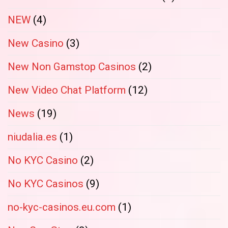
NEW
(4)
New Casino
(3)
New Non Gamstop Casinos
(2)
New Video Chat Platform
(12)
News
(19)
niudalia.es
(1)
No KYC Casino
(2)
No KYC Casinos
(9)
no-kyc-casinos.eu.com
(1)