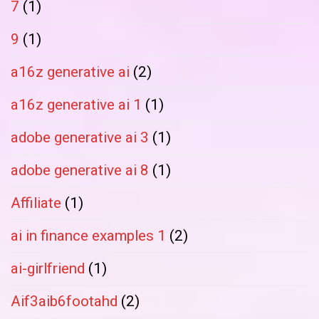
7
(1)
9
(1)
a16z generative ai
(2)
a16z generative ai 1
(1)
adobe generative ai 3
(1)
adobe generative ai 8
(1)
Affiliate
(1)
ai in finance examples 1
(2)
ai-girlfriend
(1)
Aif3aib6footahd
(2)