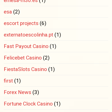
emesa-m30.es
(1)
esa
(2)
escort projects
(6)
externatoescolinha.pt
(1)
Fast Payout Casino
(1)
Felicebet Casino
(2)
FiestaSlots Casino
(1)
first
(1)
Forex News
(3)
Fortune Clock Casino
(1)