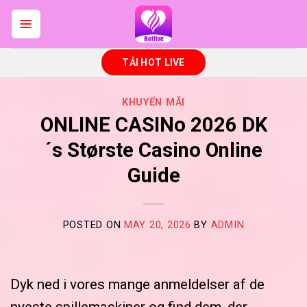
Skip
to
content
TẢI HOT LIVE
KHUYẾN MÃI
ONLINE CASINo 2026 DK
´s Største Casino Online
Guide
POSTED ON
MAY 20, 2026
BY
ADMIN
Dyk ned i vores mange anmeldelser af de