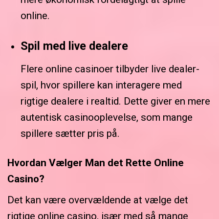
online.
Spil med live dealere
Flere online casinoer tilbyder live dealer-
spil, hvor spillere kan interagere med
rigtige dealere i realtid. Dette giver en mere
autentisk casinooplevelse, som mange
spillere sætter pris på.
Hvordan Vælger Man det Rette Online
Casino?
Det kan være overvældende at vælge det
rigtige online casino, især med så mange