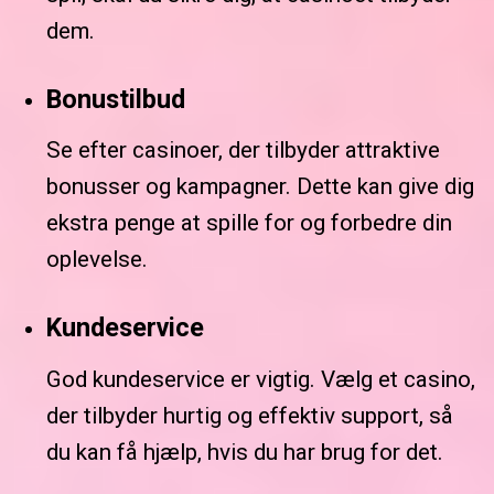
dem.
Bonustilbud
Se efter casinoer, der tilbyder attraktive
bonusser og kampagner. Dette kan give dig
ekstra penge at spille for og forbedre din
oplevelse.
Kundeservice
God kundeservice er vigtig. Vælg et casino,
der tilbyder hurtig og effektiv support, så
du kan få hjælp, hvis du har brug for det.