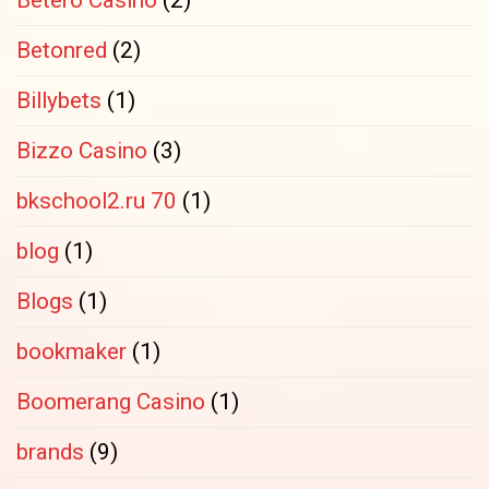
Betero Casino
(2)
Betonred
(2)
Billybets
(1)
Bizzo Casino
(3)
bkschool2.ru 70
(1)
blog
(1)
Blogs
(1)
bookmaker
(1)
Boomerang Casino
(1)
brands
(9)