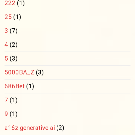
222
(1)
25
(1)
3
(7)
4
(2)
5
(3)
5000BA_Z
(3)
686Bet
(1)
7
(1)
9
(1)
a16z generative ai
(2)