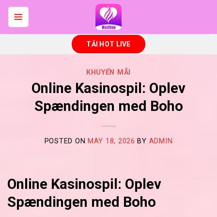
Skip
to
content
TẢI HOT LIVE
KHUYẾN MÃI
Online Kasinospil: Oplev
Spændingen med Boho
POSTED ON
MAY 18, 2026
BY
ADMIN
Online Kasinospil: Oplev
Spændingen med Boho