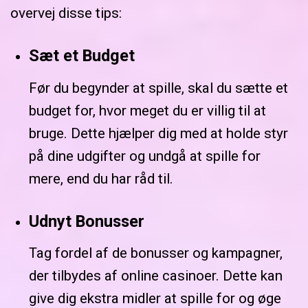
overvej disse tips:
Sæt et Budget
Før du begynder at spille, skal du sætte et
budget for, hvor meget du er villig til at
bruge. Dette hjælper dig med at holde styr
på dine udgifter og undgå at spille for
mere, end du har råd til.
Udnyt Bonusser
Tag fordel af de bonusser og kampagner,
der tilbydes af online casinoer. Dette kan
give dig ekstra midler at spille for og øge