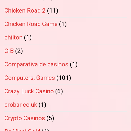
Chicken Road 2
(11)
Chicken Road Game
(1)
chilton
(1)
CIB
(2)
Comparativa de casinos
(1)
Computers, Games
(101)
Crazy Luck Casino
(6)
crobar.co.uk
(1)
Crypto Casinos
(5)