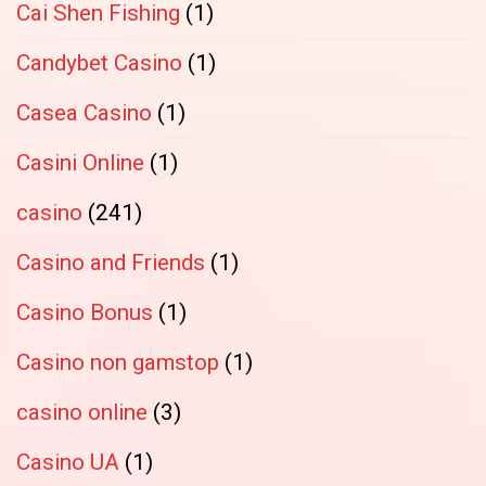
Cai Shen Fishing
(1)
Candybet Casino
(1)
Casea Casino
(1)
Casini Online
(1)
casino
(241)
Casino and Friends
(1)
Casino Bonus
(1)
Casino non gamstop
(1)
casino online
(3)
Casino UA
(1)