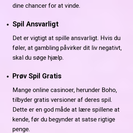
dine chancer for at vinde.
Spil Ansvarligt
Det er vigtigt at spille ansvarligt. Hvis du
føler, at gambling påvirker dit liv negativt,
skal du søge hjælp.
Prøv Spil Gratis
Mange online casinoer, herunder Boho,
tilbyder gratis versioner af deres spil.
Dette er en god måde at lære spillene at
kende, før du begynder at satse rigtige
penge.