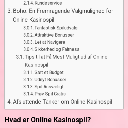
Kundeservice
Boho: En Fremragende Valgmulighed for
Online Kasinospil
Fantastisk Spiludvalg
Attraktive Bonusser
Let at Navigere
Sikkerhed og Fairness
Tips til at Få Mest Muligt ud af Online
Kasinospil
Sæt et Budget
Udnyt Bonusser
Spil Ansvarligt
Prøv Spil Gratis
Afsluttende Tanker om Online Kasinospil
Hvad er Online Kasinospil?