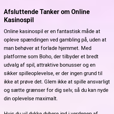
Afsluttende Tanker om Online
Kasinospil
Online kasinospil er en fantastisk måde at
opleve spændingen ved gambling på, uden at
man behøver at forlade hjemmet. Med
platforme som Boho, der tilbyder et bredt
udvalg af spil, attraktive bonusser og en
sikker spilleoplevelse, er der ingen grund til
ikke at prøve det. Glem ikke at spille ansvarligt
og sætte grænser for dig selv, så du kan nyde
din oplevelse maximalt.
Hvis du vil dykke dybere ind i verdenen af