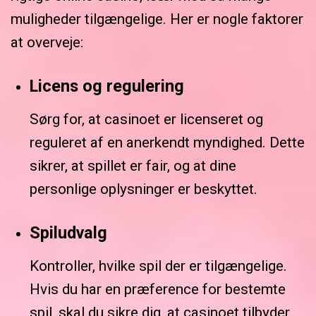
muligheder tilgængelige. Her er nogle faktorer
at overveje:
Licens og regulering
Sørg for, at casinoet er licenseret og
reguleret af en anerkendt myndighed. Dette
sikrer, at spillet er fair, og at dine
personlige oplysninger er beskyttet.
Spiludvalg
Kontroller, hvilke spil der er tilgængelige.
Hvis du har en præference for bestemte
spil, skal du sikre dig, at casinoet tilbyder