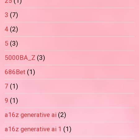
25
(1)
3
(7)
4
(2)
5
(3)
5000BA_Z
(3)
686Bet
(1)
7
(1)
9
(1)
a16z generative ai
(2)
a16z generative ai 1
(1)