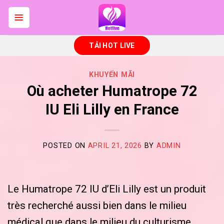
Skip
to
content
TẢI HOT LIVE
KHUYẾN MÃI
Où acheter Humatrope 72
IU Eli Lilly en France
POSTED ON
APRIL 21, 2026
BY
ADMIN
Le Humatrope 72 IU d’Eli Lilly est un produit
très recherché aussi bien dans le milieu
médical que dans le milieu du culturisme.