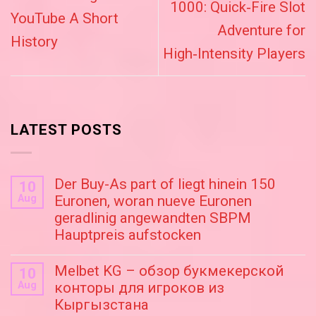
1000: Quick‑Fire Slot
YouTube A Short
Adventure for
History
High‑Intensity Players
LATEST POSTS
Der Buy-As part of liegt hinein 150
10
Aug
Euronen, woran nueve Euronen
geradlinig angewandten SBPM
Hauptpreis aufstocken
Melbet KG – обзор букмекерской
10
Aug
конторы для игроков из
Кыргызстана