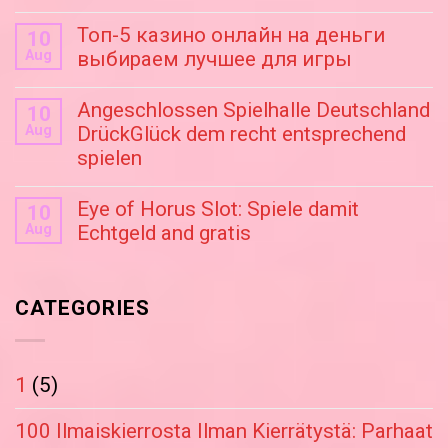
Топ-5 казино онлайн на деньги
10
Aug
выбираем лучшее для игры
Angeschlossen Spielhalle Deutschland
10
Aug
DrückGlück dem recht entsprechend
spielen
Eye of Horus Slot: Spiele damit
10
Aug
Echtgeld and gratis
CATEGORIES
1
(5)
100 Ilmaiskierrosta Ilman Kierrätystä: Parhaat