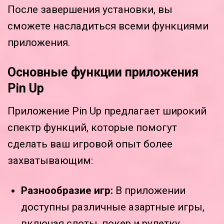
После завершения установки, вы
сможете насладиться всеми функциями
приложения.
Основные функции приложения
Pin Up
Приложение Pin Up предлагает широкий
спектр функций, которые помогут
сделать ваш игровой опыт более
захватывающим:
Разнообразие игр:
В приложении
доступны различные азартные игры,
включая слоты, покер и рулетку.