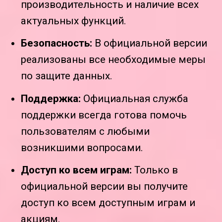
производительность и наличие всех
актуальных функций.
Безопасность:
В официальной версии
реализованы все необходимые меры
по защите данных.
Поддержка:
Официальная служба
поддержки всегда готова помочь
пользователям с любыми
возникшими вопросами.
Доступ ко всем играм:
Только в
официальной версии вы получите
доступ ко всем доступным играм и
акциям.