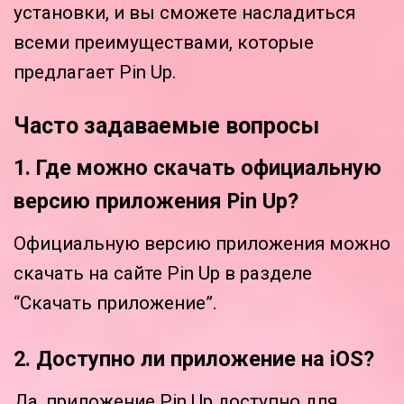
установки, и вы сможете насладиться
всеми преимуществами, которые
предлагает Pin Up.
Часто задаваемые вопросы
1. Где можно скачать официальную
версию приложения Pin Up?
Официальную версию приложения можно
скачать на сайте Pin Up в разделе
“Скачать приложение”.
2. Доступно ли приложение на iOS?
Да, приложение Pin Up доступно для