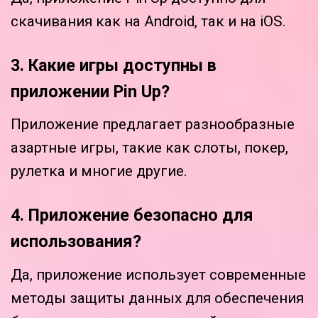
скачивания как на Android, так и на iOS.
3. Какие игры доступны в
приложении Pin Up?
Приложение предлагает разнообразные
азартные игры, такие как слоты, покер,
рулетка и многие другие.
4. Приложение безопасно для
использования?
Да, приложение использует современные
методы защиты данных для обеспечения