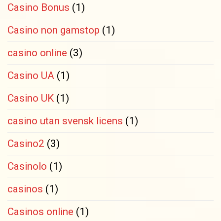
Casino Bonus
(1)
Casino non gamstop
(1)
casino online
(3)
Casino UA
(1)
Casino UK
(1)
casino utan svensk licens
(1)
Casino2
(3)
Casinolo
(1)
casinos
(1)
Casinos online
(1)