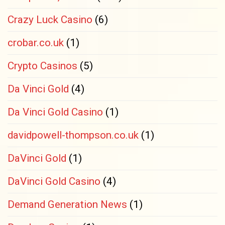
Crazy Luck Casino
(6)
crobar.co.uk
(1)
Crypto Casinos
(5)
Da Vinci Gold
(4)
Da Vinci Gold Casino
(1)
davidpowell-thompson.co.uk
(1)
DaVinci Gold
(1)
DaVinci Gold Casino
(4)
Demand Generation News
(1)