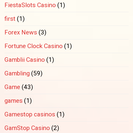
FiestaSlots Casino
(1)
first
(1)
Forex News
(3)
Fortune Clock Casino
(1)
Gamblii Casino
(1)
Gambling
(59)
Game
(43)
games
(1)
Gamestop casinos
(1)
GamStop Casino
(2)