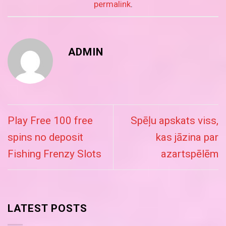
permalink
.
ADMIN
Play Free 100 free
Spēļu apskats viss,
spins no deposit
kas jāzina par
Fishing Frenzy Slots
azartspēlēm
LATEST POSTS