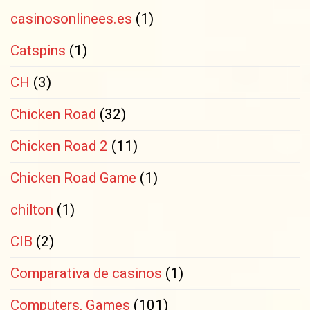
casinosonlinees.es
(1)
Catspins
(1)
CH
(3)
Chicken Road
(32)
Chicken Road 2
(11)
Chicken Road Game
(1)
chilton
(1)
CIB
(2)
Comparativa de casinos
(1)
Computers, Games
(101)