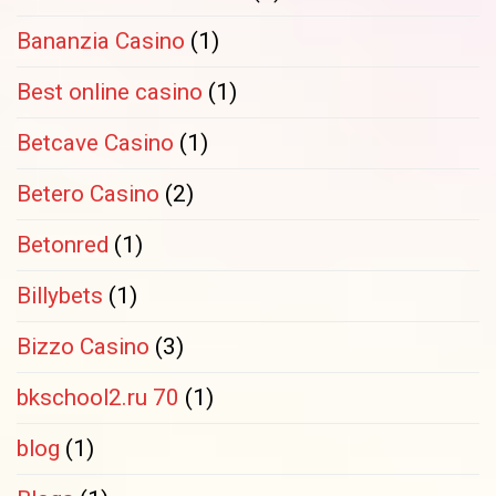
Bananzia Casino
(1)
Best online casino
(1)
Betcave Casino
(1)
Betero Casino
(2)
Betonred
(1)
Billybets
(1)
Bizzo Casino
(3)
bkschool2.ru 70
(1)
blog
(1)