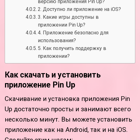
версию приложения Pin Up?
2. Доступно ли приложение на iOS?
3. Какие игры доступны в
приложении Pin Up?
4. Приложение безопасно для
использования?
5. Как получить поддержку в
приложении?
Как скачать и установить
приложение Pin Up
Скачивание и установка приложения Pin
Up достаточно просты и занимают всего
несколько минут. Вы можете установить
приложение как на Android, так и на iOS.