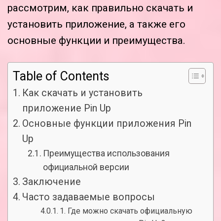
рассмотрим, как правильно скачать и
установить приложение, а также его
основные функции и преимущества.
Table of Contents
Как скачать и установить
приложение Pin Up
Основные функции приложения Pin
Up
Преимущества использования
официальной версии
Заключение
Часто задаваемые вопросы
1. Где можно скачать официальную