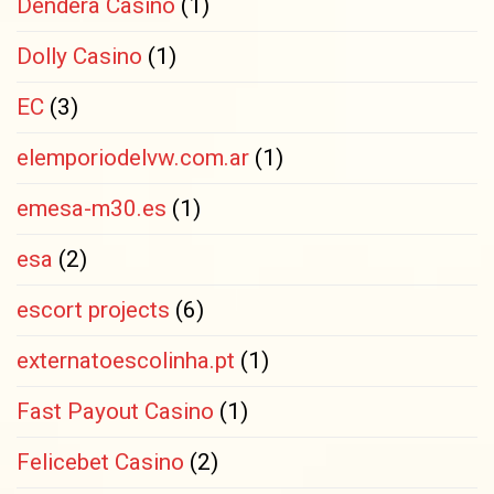
Dendera Casino
(1)
Dolly Casino
(1)
EC
(3)
elemporiodelvw.com.ar
(1)
emesa-m30.es
(1)
esa
(2)
escort projects
(6)
externatoescolinha.pt
(1)
Fast Payout Casino
(1)
Felicebet Casino
(2)