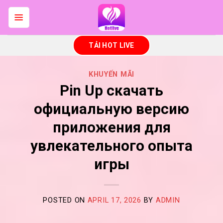
Skip
to
content
TẢI HOT LIVE
KHUYẾN MÃI
Pin Up скачать
официальную версию
приложения для
увлекательного опыта
игры
POSTED ON
APRIL 17, 2026
BY
ADMIN