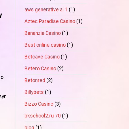
aws generative ai 1
(1)
w
Aztec Paradise Casino
(1)
Bananzia Casino
(1)
Best online casino
(1)
Betcave Casino
(1)
Betero Casino
(2)
co
Betonred
(2)
Billybets
(1)
syn
Bizzo Casino
(3)
bkschool2.ru 70
(1)
blog
(1)