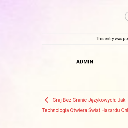
This entry was po
ADMIN
Graj Bez Granic Językowych: Jak
Technologia Otwiera Świat Hazardu Onl