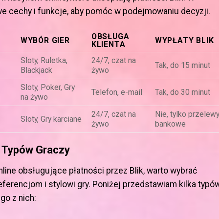
we cechy i funkcje, aby pomóc w podejmowaniu decyzji.
OBSŁUGA
WYBÓR GIER
WYPŁATY BLIK
KLIENTA
Sloty, Ruletka,
24/7, czat na
Tak, do 15 minut
Blackjack
żywo
Sloty, Poker, Gry
Telefon, e-mail
Tak, do 30 minut
na żywo
24/7, czat na
Nie, tylko przelew
Sloty, Gry karciane
żywo
bankowe
h Typów Graczy
ine obsługujące płatności przez Blik, warto wybrać
ferencjom i stylowi gry. Poniżej przedstawiam kilka typó
go z nich: