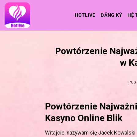
Skip
to
HOTLIVE
ĐĂNG KÝ
HỆ 
content
Powtórzenie Najważ
w K
POS
Powtórzenie Najważni
Kasyno Online Blik
Witajcie, nazywam się Jacek Kowalski 