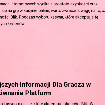
nach internetowych wynika z prostoty, szybkości oraz
się na grę w kasynie online, warto zwracać uwagę na to, c
ności Blik. Podczas wyboru kasyna, które akceptuje tę
ych kryteriów:
szych Informacji Dla Gracza w
równanie Platform
ym kasynom online, które akceptują płatności Blik. W