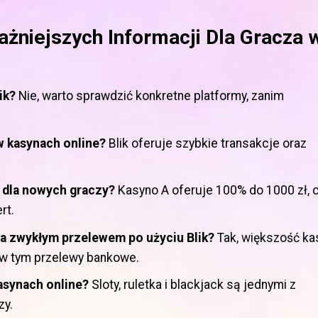
żniejszych Informacji Dla Gracza 
ik?
Nie, warto sprawdzić konkretne platformy, zanim
 w kasynach online?
Blik oferuje szybkie transakcje oraz
 dla nowych graczy?
Kasyno A oferuje 100% do 1000 zł, 
rt.
a zwykłym przelewem po użyciu Blik?
Tak, większość ka
 w tym przelewy bankowe.
kasynach online?
Sloty, ruletka i blackjack są jednymi z
zy.