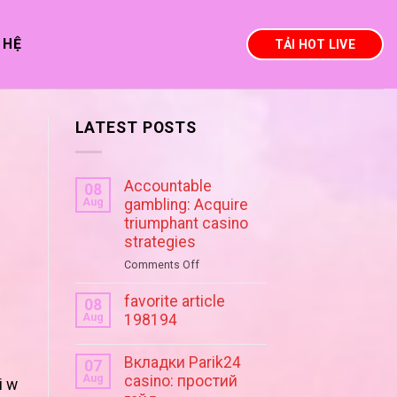
 HỆ
TẢI HOT LIVE
LATEST POSTS
Accountable
08
Aug
gambling: Acquire
triumphant casino
strategies
on
Comments Off
Accountable
gambling:
favorite article
08
Acquire
Aug
198194
triumphant
casino
Вкладки Parik24
07
strategies
Aug
casino: простий
i w