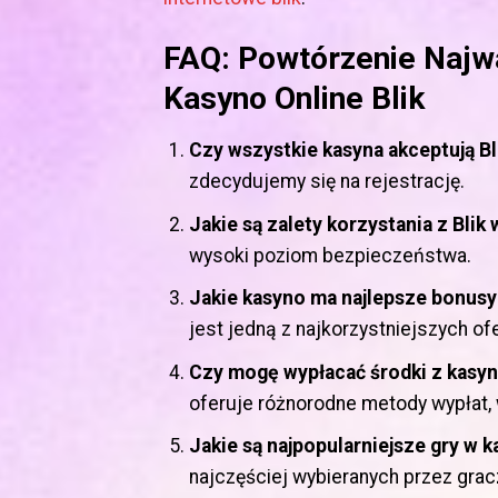
FAQ: Powtórzenie Najwa
Kasyno Online Blik
Czy wszystkie kasyna akceptują Bl
zdecydujemy się na rejestrację.
Jakie są zalety korzystania z Blik
wysoki poziom bezpieczeństwa.
Jakie kasyno ma najlepsze bonusy
jest jedną z najkorzystniejszych ofe
Czy mogę wypłacać środki z kasyn
oferuje różnorodne metody wypłat,
Jakie są najpopularniejsze gry w 
najczęściej wybieranych przez grac