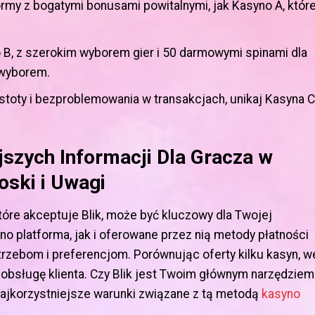
rmy z bogatymi bonusami powitalnymi, jak Kasyno A, któr
B, z szerokim wyborem gier i 50 darmowymi spinami dla
 wyborem.
stoty i bezproblemowania w transakcjach, unikaj Kasyna C
szych Informacji Dla Gracza w
oski i Uwagi
óre akceptuje Blik, może być kluczowy dla Twojej
wno platforma, jak i oferowane przez nią metody płatności
zebom i preferencjom. Porównując oferty kilku kasyn, w
 obsługę klienta. Czy Blik jest Twoim głównym narzędziem
najkorzystniejsze warunki związane z tą metodą
kasyno