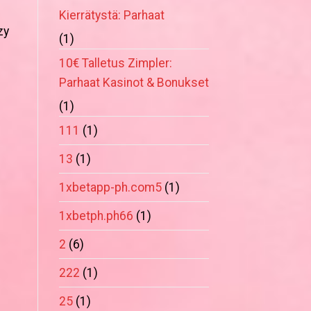
Kierrätystä: Parhaat
zy
(1)
10€ Talletus Zimpler:
Parhaat Kasinot & Bonukset
(1)
111
(1)
13
(1)
1xbetapp-ph.com5
(1)
1xbetph.ph66
(1)
2
(6)
222
(1)
25
(1)