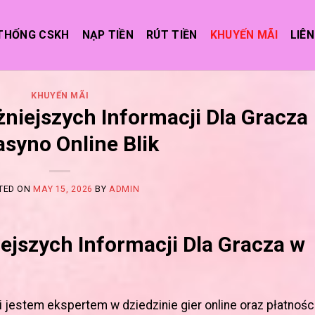
THỐNG CSKH
NẠP TIỀN
RÚT TIỀN
KHUYẾN MÃI
LIÊN
KHUYẾN MÃI
niejszych Informacji Dla Gracza
asyno Online Blik
TED ON
MAY 15, 2026
BY
ADMIN
ejszych Informacji Dla Gracza w
i jestem ekspertem w dziedzinie gier online oraz płatnośc