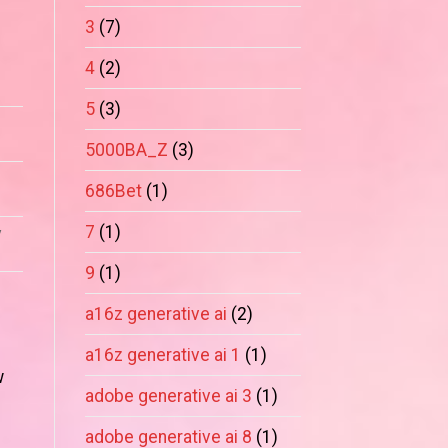
3
(7)
4
(2)
5
(3)
5000BA_Z
(3)
686Bet
(1)
7
(1)
y
9
(1)
a16z generative ai
(2)
a16z generative ai 1
(1)
w
adobe generative ai 3
(1)
adobe generative ai 8
(1)