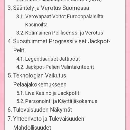
Sääntely ja Verotus Suomessa
Verovapaat Voitot Eurooppalaisilta
Kasinoilta
Kotimainen Pelilisenssi ja Verotus
Suosituimmat Progressiiviset Jackpot-
Pelit
Legendaariset Jättipotit
Jackpot-Pelien Valintakriteerit
Teknologian Vaikutus
Pelaajakokemukseen
Live Kasino ja Jackpotit
Personointi ja Käyttäjäkokemus
Tulevaisuuden Näkymät
Yhteenveto ja Tulevaisuuden
Mahdollisuudet