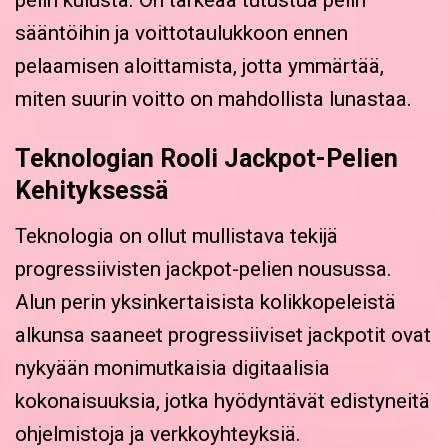
pelin kulusta. On tärkeää tutustua pelin
sääntöihin ja voittotaulukkoon ennen
pelaamisen aloittamista, jotta ymmärtää,
miten suurin voitto on mahdollista lunastaa.
Teknologian Rooli Jackpot-Pelien
Kehityksessä
Teknologia on ollut mullistava tekijä
progressiivisten jackpot-pelien nousussa.
Alun perin yksinkertaisista kolikkopeleistä
alkunsa saaneet progressiiviset jackpotit ovat
nykyään monimutkaisia digitaalisia
kokonaisuuksia, jotka hyödyntävät edistyneitä
ohjelmistoja ja verkkoyhteyksiä.