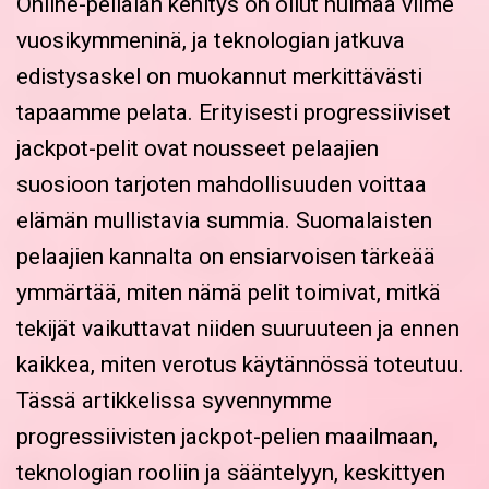
Online-pelialan kehitys on ollut huimaa viime
vuosikymmeninä, ja teknologian jatkuva
edistysaskel on muokannut merkittävästi
tapaamme pelata. Erityisesti progressiiviset
jackpot-pelit ovat nousseet pelaajien
suosioon tarjoten mahdollisuuden voittaa
elämän mullistavia summia. Suomalaisten
pelaajien kannalta on ensiarvoisen tärkeää
ymmärtää, miten nämä pelit toimivat, mitkä
tekijät vaikuttavat niiden suuruuteen ja ennen
kaikkea, miten verotus käytännössä toteutuu.
Tässä artikkelissa syvennymme
progressiivisten jackpot-pelien maailmaan,
teknologian rooliin ja sääntelyyn, keskittyen