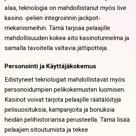
alaa, teknologia on mahdollistanut myös live
kasino -pelien integroinnin jackpot-
mekanismeihin. Tämä tarjoaa pelaajille
mahdollisuuden kokea aito kasinotunnelma ja
samalla tavoitella valtavia jättipotteja.
Personointi ja Käyttäjäkokemus
Edistyneet teknologiat mahdollistavat myös
personoidumpien pelikokemusten luomisen.
Kasinot voivat tarjota pelaajille räätälöityjä
pelisuosituksia, kampanjoita ja bonuksia
heidän pelihistoriansa perusteella. Tämä lisää
pelaajien sitoutumista ja tekee