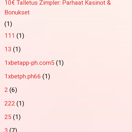
10€ Talletus Zimpler: Parhaat Kasinot &
Bonukset
(1)
111
(1)
13
(1)
1xbetapp-ph.com5
(1)
1xbetph.ph66
(1)
2
(6)
222
(1)
25
(1)
3
(7)