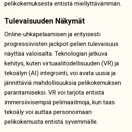
pelikokemuksesta entistä miellyttävämmän.
Tulevaisuuden Näkymät
Online-uhkapelaamisen ja erityisesti
progressiivisten jackpot-pelien tulevaisuus
näyttää valoisalta. Teknologian jatkuva
kehitys, kuten virtuaalitodellisuuden (VR) ja
tekoälyn (AI) integrointi, voi avata uusia ja
jännittäviä mahdollisuuksia pelikokemuksen
parantamiseksi. VR voi tarjota entistä
immersiivisempiä pelimaailmoja, kun taas
tekoäly voi auttaa personoimaan
pelikokemusta entistä syvemmälle.