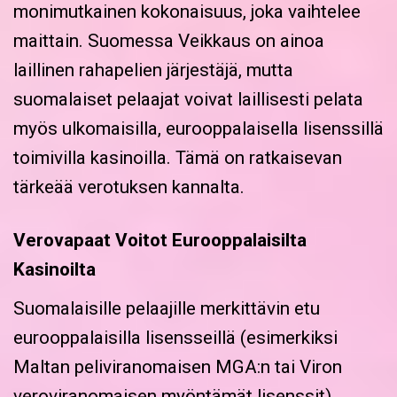
monimutkainen kokonaisuus, joka vaihtelee
maittain. Suomessa Veikkaus on ainoa
laillinen rahapelien järjestäjä, mutta
suomalaiset pelaajat voivat laillisesti pelata
myös ulkomaisilla, eurooppalaisella lisenssillä
toimivilla kasinoilla. Tämä on ratkaisevan
tärkeää verotuksen kannalta.
Verovapaat Voitot Eurooppalaisilta
Kasinoilta
Suomalaisille pelaajille merkittävin etu
eurooppalaisilla lisensseillä (esimerkiksi
Maltan peliviranomaisen MGA:n tai Viron
veroviranomaisen myöntämät lisenssit)