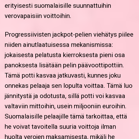
erityisesti suomalaisille suunnattuihin
verovapaisiin voittoihin.
Progressiivisten jackpot-pelien viehätys piilee
niiden ainutlaatuisessa mekanismissa:
jokaisesta pelatusta kierroksesta pieni osa
panoksesta lisätään pelin päävoottipottiin.
Tämä potti kasvaa jatkuvasti, kunnes joku
onnekas pelaaja sen lopulta voittaa. Tämä luo
jännitystä ja odotusta, sillä potti voi kasvaa
valtaviin mittoihin, usein miljooniin euroihin.
Suomalaisille pelaajille tämä tarkoittaa, että
he voivat tavoitella suuria voittoja ilman
huolta verojen maksamisesta, mikäli he