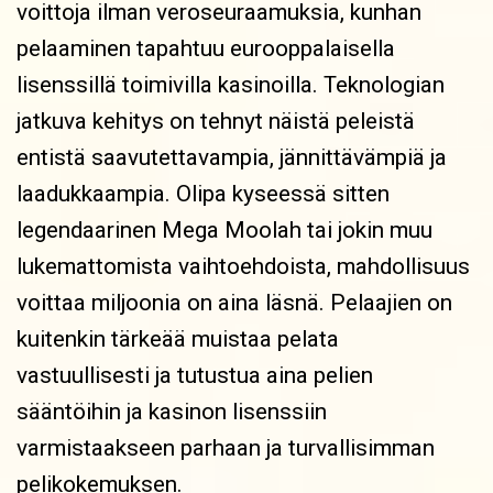
voittoja ilman veroseuraamuksia, kunhan
pelaaminen tapahtuu eurooppalaisella
lisenssillä toimivilla kasinoilla. Teknologian
jatkuva kehitys on tehnyt näistä peleistä
entistä saavutettavampia, jännittävämpiä ja
laadukkaampia. Olipa kyseessä sitten
legendaarinen Mega Moolah tai jokin muu
lukemattomista vaihtoehdoista, mahdollisuus
voittaa miljoonia on aina läsnä. Pelaajien on
kuitenkin tärkeää muistaa pelata
vastuullisesti ja tutustua aina pelien
sääntöihin ja kasinon lisenssiin
varmistaakseen parhaan ja turvallisimman
pelikokemuksen.