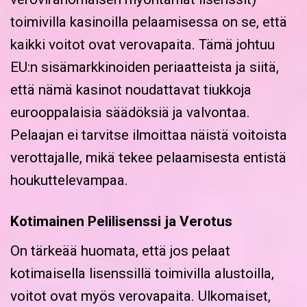
toimivilla kasinoilla pelaamisessa on se, että
kaikki voitot ovat verovapaita. Tämä johtuu
EU:n sisämarkkinoiden periaatteista ja siitä,
että nämä kasinot noudattavat tiukkoja
eurooppalaisia säädöksiä ja valvontaa.
Pelaajan ei tarvitse ilmoittaa näistä voitoista
verottajalle, mikä tekee pelaamisesta entistä
houkuttelevampaa.
Kotimainen Pelilisenssi ja Verotus
On tärkeää huomata, että jos pelaat
kotimaisella lisenssillä toimivilla alustoilla,
voitot ovat myös verovapaita. Ulkomaiset,