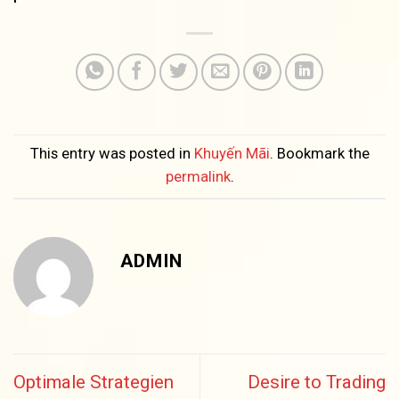
This entry was posted in
Khuyến Mãi
. Bookmark the
permalink
.
ADMIN
Optimale Strategien
Desire to Trading