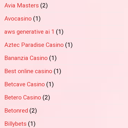
Avia Masters
(2)
Avocasino
(1)
aws generative ai 1
(1)
Aztec Paradise Casino
(1)
Bananzia Casino
(1)
Best online casino
(1)
Betcave Casino
(1)
Betero Casino
(2)
Betonred
(2)
Billybets
(1)