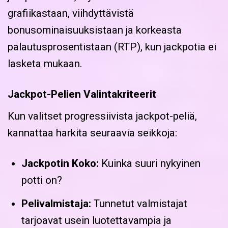
grafiikastaan, viihdyttävistä
bonusominaisuuksistaan ja korkeasta
palautusprosentistaan (RTP), kun jackpotia ei
lasketa mukaan.
Jackpot-Pelien Valintakriteerit
Kun valitset progressiivista jackpot-peliä,
kannattaa harkita seuraavia seikkoja:
Jackpotin Koko:
Kuinka suuri nykyinen
potti on?
Pelivalmistaja:
Tunnetut valmistajat
tarjoavat usein luotettavampia ja