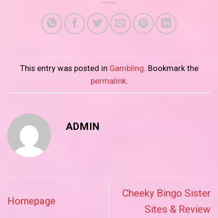
This entry was posted in
Gambling
. Bookmark the
permalink
.
ADMIN
Cheeky Bingo Sister
Homepage
Sites & Review