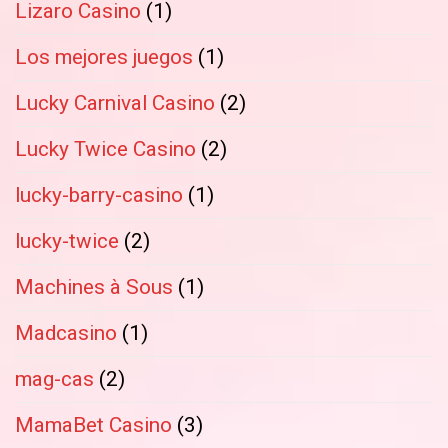
Lizaro Casino
(1)
Los mejores juegos
(1)
Lucky Carnival Casino
(2)
Lucky Twice Casino
(2)
lucky-barry-casino
(1)
lucky-twice
(2)
Machines à Sous
(1)
Madcasino
(1)
mag-cas
(2)
MamaBet Casino
(3)