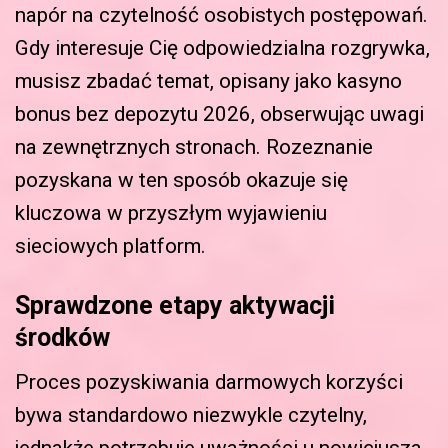
napór na czytelność osobistych postępowań.
Gdy interesuje Cię odpowiedzialna rozgrywka,
musisz zbadać temat, opisany jako kasyno
bonus bez depozytu 2026, obserwując uwagi
na zewnętrznych stronach. Rozeznanie
pozyskana w ten sposób okazuje się
kluczowa w przyszłym wyjawieniu
sieciowych platform.
Sprawdzone etapy aktywacji
środków
Proces pozyskiwania darmowych korzyści
bywa standardowo niezwykle czytelny,