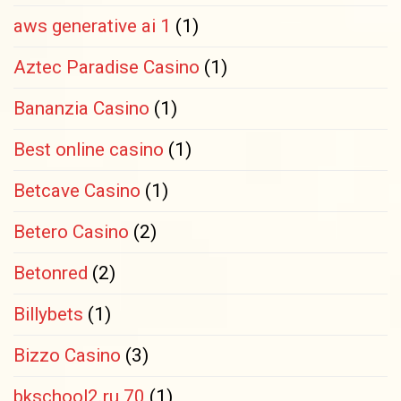
aws generative ai 1
(1)
Aztec Paradise Casino
(1)
Bananzia Casino
(1)
Best online casino
(1)
Betcave Casino
(1)
Betero Casino
(2)
Betonred
(2)
Billybets
(1)
Bizzo Casino
(3)
bkschool2.ru 70
(1)