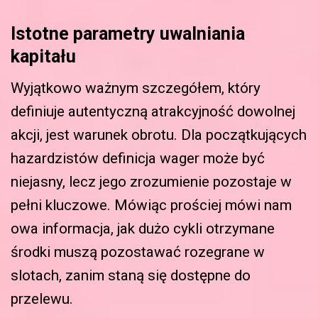
Istotne parametry uwalniania
kapitału
Wyjątkowo ważnym szczegółem, który
definiuje autentyczną atrakcyjność dowolnej
akcji, jest warunek obrotu. Dla początkujących
hazardzistów definicja wager może być
niejasny, lecz jego zrozumienie pozostaje w
pełni kluczowe. Mówiąc prościej mówi nam
owa informacja, jak dużo cykli otrzymane
środki muszą pozostawać rozegrane w
slotach, zanim staną się dostępne do
przelewu.