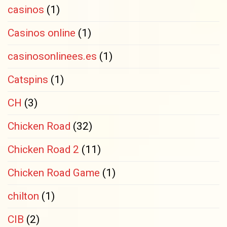
casinos
(1)
Casinos online
(1)
casinosonlinees.es
(1)
Catspins
(1)
CH
(3)
Chicken Road
(32)
Chicken Road 2
(11)
Chicken Road Game
(1)
chilton
(1)
CIB
(2)