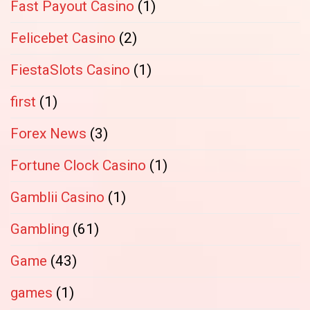
Fast Payout Casino
(1)
Felicebet Casino
(2)
FiestaSlots Casino
(1)
first
(1)
Forex News
(3)
Fortune Clock Casino
(1)
Gamblii Casino
(1)
Gambling
(61)
Game
(43)
games
(1)