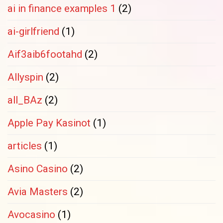
ai in finance examples 1
(2)
ai-girlfriend
(1)
Aif3aib6footahd
(2)
Allyspin
(2)
all_BAz
(2)
Apple Pay Kasinot
(1)
articles
(1)
Asino Casino
(2)
Avia Masters
(2)
Avocasino
(1)