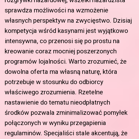
rozgrywki hazardowej, wszelki hazardzista
sprawdza możliwości na wzmożenie
własnych perspektyw na zwycięstwo. Dzisiaj
kompetycja wśród kasynami jest wyjątkowo
intensywna, co przenosi się po prostu na
kreowanie coraz mocniej poszerzonych
programów lojalności. Warto zrozumieć, że
dowolna oferta ma własną naturę, która
potrzebuje w stosunku do odbiorcy
właściwego zrozumienia. Rzetelne
nastawienie do tematu nieodpłatnych
środków pozwala zminimalizować pomyłek
połączonych w wyniku przegapienia
regulaminów. Specjaliści stale akcentują, że