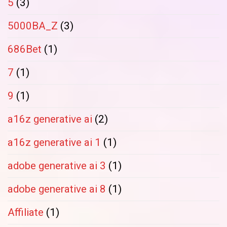
5
(3)
5000BA_Z
(3)
686Bet
(1)
7
(1)
9
(1)
a16z generative ai
(2)
a16z generative ai 1
(1)
adobe generative ai 3
(1)
adobe generative ai 8
(1)
Affiliate
(1)