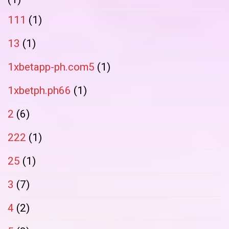
111
(1)
13
(1)
1xbetapp-ph.com5
(1)
1xbetph.ph66
(1)
2
(6)
222
(1)
25
(1)
3
(7)
4
(2)