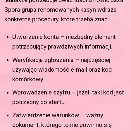
jednakże potrzebuje uważności u nowicjusza.
Spora grupa renomowanych kasyn wdraża
konkretne procedury, które trzeba znać:
Utworzenie konta – niezbędny element
potrzebujący prawdziwych informacji.
Weryfikacja zgłoszenia – najczęściej
używając wiadomość e-mail oraz kod
komórkowy.
Wprowadzenie szyfru – jeżeli taki kod jest
potrzebny do startu.
Zatwierdzenie warunków – ważny
dokument, którego to nie powinno się