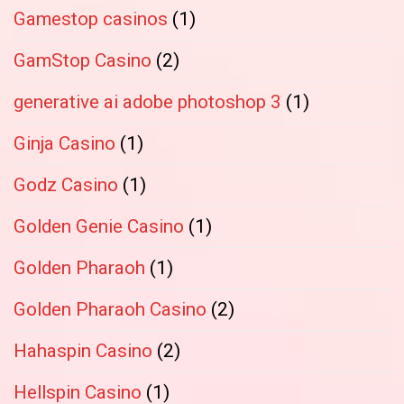
Gamestop casinos
(1)
GamStop Casino
(2)
generative ai adobe photoshop 3
(1)
Ginja Casino
(1)
Godz Casino
(1)
Golden Genie Casino
(1)
Golden Pharaoh
(1)
Golden Pharaoh Casino
(2)
Hahaspin Casino
(2)
Hellspin Casino
(1)