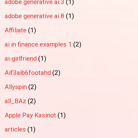
adobe generative ai 3
(1)
adobe generative ai 8
(1)
Affiliate
(1)
ai in finance examples 1
(2)
ai-girlfriend
(1)
Aif3aib6footahd
(2)
Allyspin
(2)
all_BAz
(2)
Apple Pay Kasinot
(1)
articles
(1)