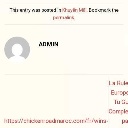
This entry was posted in
Khuyến Mãi
. Bookmark the
permalink
.
ADMIN
La Rule
Europe
Tu Gu
Comple
https://chickenroadmaroc.com/fr/wins-
pa