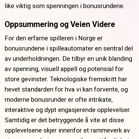
like viktig som spenningen i bonusrundene.
Oppsummering og Veien Videre
For den erfarne spilleren i Norge er
bonusrundene i spilleautomater en sentral del
av underholdningen. De tilbyr en unik blanding
av spenning, visuell appell og potensial for
store gevinster. Teknologiske fremskritt har
hevet standarden for hva vi kan forvente, og
moderne bonusrunder er ofte intrikate,
interaktive og dypt engasjerende opplevelser.
Samtidig er det betryggende å vite at disse
opplevelsene skjer innenfor et rammeverk av