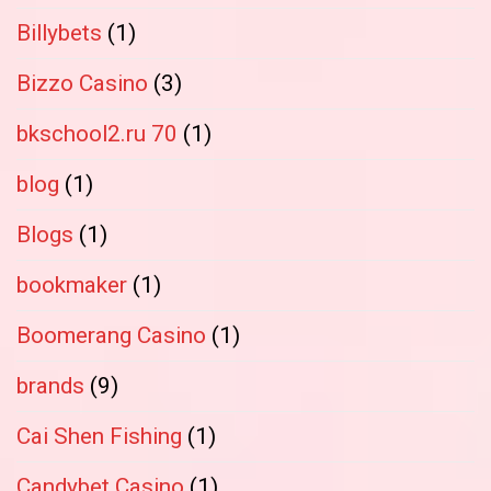
Billybets
(1)
Bizzo Casino
(3)
bkschool2.ru 70
(1)
blog
(1)
Blogs
(1)
bookmaker
(1)
Boomerang Casino
(1)
brands
(9)
Cai Shen Fishing
(1)
Candybet Casino
(1)