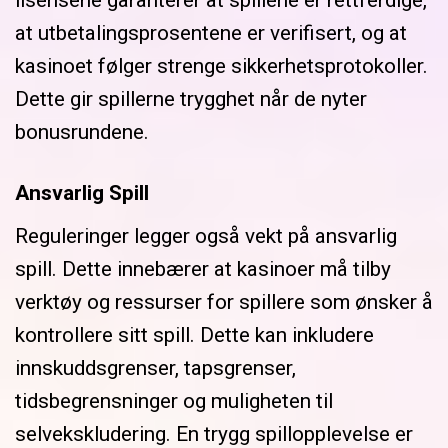
lisensene garanterer at spillene er rettferdige,
at utbetalingsprosentene er verifisert, og at
kasinoet følger strenge sikkerhetsprotokoller.
Dette gir spillerne trygghet når de nyter
bonusrundene.
Ansvarlig Spill
Reguleringer legger også vekt på ansvarlig
spill. Dette innebærer at kasinoer må tilby
verktøy og ressurser for spillere som ønsker å
kontrollere sitt spill. Dette kan inkludere
innskuddsgrenser, tapsgrenser,
tidsbegrensninger og muligheten til
selvekskludering. En trygg spillopplevelse er