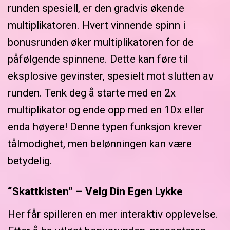
runden spesiell, er den gradvis økende
multiplikatoren. Hvert vinnende spinn i
bonusrunden øker multiplikatoren for de
påfølgende spinnene. Dette kan føre til
eksplosive gevinster, spesielt mot slutten av
runden. Tenk deg å starte med en 2x
multiplikator og ende opp med en 10x eller
enda høyere! Denne typen funksjon krever
tålmodighet, men belønningen kan være
betydelig.
“Skattkisten” – Velg Din Egen Lykke
Her får spilleren en mer interaktiv opplevelse.