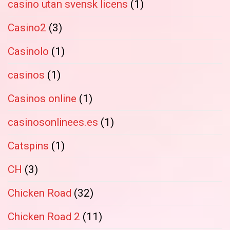
casino utan svensk licens
(1)
Casino2
(3)
Casinolo
(1)
casinos
(1)
Casinos online
(1)
casinosonlinees.es
(1)
Catspins
(1)
CH
(3)
Chicken Road
(32)
Chicken Road 2
(11)