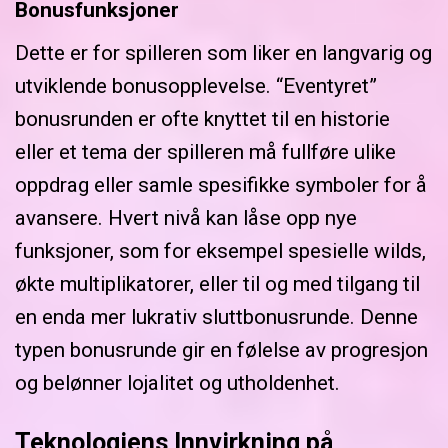
Bonusfunksjoner
Dette er for spilleren som liker en langvarig og
utviklende bonusopplevelse. “Eventyret”
bonusrunden er ofte knyttet til en historie
eller et tema der spilleren må fullføre ulike
oppdrag eller samle spesifikke symboler for å
avansere. Hvert nivå kan låse opp nye
funksjoner, som for eksempel spesielle wilds,
økte multiplikatorer, eller til og med tilgang til
en enda mer lukrativ sluttbonusrunde. Denne
typen bonusrunde gir en følelse av progresjon
og belønner lojalitet og utholdenhet.
Teknologiens Innvirkning på