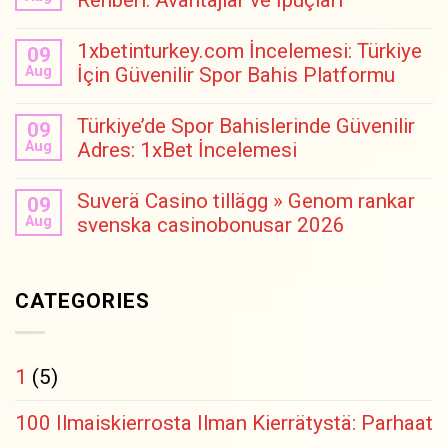
Rehberi: Avantajlar ve İpuçları
1xbetinturkey.com İncelemesi: Türkiye
09
Aug
İçin Güvenilir Spor Bahis Platformu
Türkiye’de Spor Bahislerinde Güvenilir
09
Aug
Adres: 1xBet İncelemesi
Suverä Casino tillägg » Genom rankar
09
Aug
svenska casinobonusar 2026
CATEGORIES
1
(5)
100 Ilmaiskierrosta Ilman Kierrätystä: Parhaat