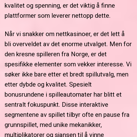
kvalitet og spenning, er det viktig å finne
plattformer som leverer nettopp dette.
Når vi snakker om nettkasinoer, er det lett å
bli overveldet av det enorme utvalget. Men for
den kresne spilleren fra Norge, er det
spesifikke elementer som vekker interesse. Vi
søker ikke bare etter et bredt spillutvalg, men
etter dybde og kvalitet. Spesielt
bonusrundene i spilleautomater har blitt et
sentralt fokuspunkt. Disse interaktive
segmentene av spillet tilbyr ofte en pause fra
grunnspillet, med unike mekanikker,
multiplikatorer og sjansen til å vinne