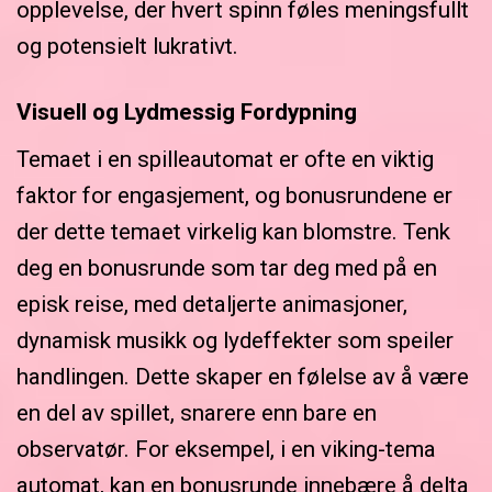
opplevelse, der hvert spinn føles meningsfullt
og potensielt lukrativt.
Visuell og Lydmessig Fordypning
Temaet i en spilleautomat er ofte en viktig
faktor for engasjement, og bonusrundene er
der dette temaet virkelig kan blomstre. Tenk
deg en bonusrunde som tar deg med på en
episk reise, med detaljerte animasjoner,
dynamisk musikk og lydeffekter som speiler
handlingen. Dette skaper en følelse av å være
en del av spillet, snarere enn bare en
observatør. For eksempel, i en viking-tema
automat, kan en bonusrunde innebære å delta