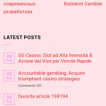
современных
Rutineret Gambler
разработках
LATEST POSTS
SG Casino: Slot ad Alta Intensità &
08
Aug
Azione dal Vivo per Vincite Rapide
Accountable gambling: Acquire
08
Aug
triumphant casino strategies
on
Comments Off
Accountable
favorite article 198194
gambling:
08
Aug
Acquire