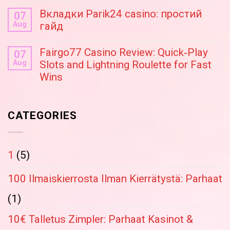
triumphant
Вкладки Parik24 casino: простий
07
casino
Aug
гайд
strategies
Fairgo77 Casino Review: Quick‑Play
07
Aug
Slots and Lightning Roulette for Fast
Wins
CATEGORIES
1
(5)
100 Ilmaiskierrosta Ilman Kierrätystä: Parhaat
(1)
10€ Talletus Zimpler: Parhaat Kasinot &