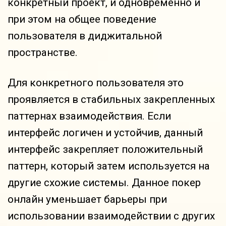
конкретный проект, и одновременно и
при этом на общее поведение
пользователя в диджитальной
пространстве.
Для конкретного пользователя это
проявляется в стабильных закрепленных
паттернах взаимодействия. Если
интерфейс логичен и устойчив, данный
интерфейс закрепляет положительный
паттерн, который затем используется на
другие схожие системы. Данное покер
онлайн уменьшает барьеры при
использовании взаимодействии с других