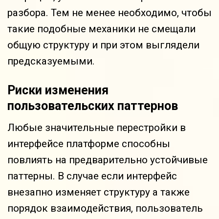
разбора. Тем не менее необходимо, чтобы
такие подобные механики не смещали
общую структуру и при этом выглядели
предсказуемыми.
Риски изменения
пользовательских паттернов
Любые значительные перестройки в
интерфейсе платформе способны
повлиять на предварительно устойчивые
паттерны. В случае если интерфейс
внезапно изменяет структуру а также
порядок взаимодействия, пользователь