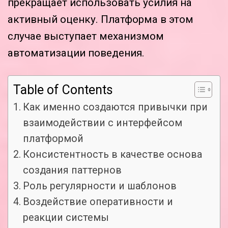
прекращает использовать усилия на
активный оценку. Платформа в этом
случае выступает механизмом
автоматизации поведения.
Table of Contents
Как именно создаются привычки при
взаимодействии с интерфейсом
платформой
Консистентность в качестве основа
создания паттернов
Роль регулярности и шаблонов
Воздействие оперативности и
реакции системы