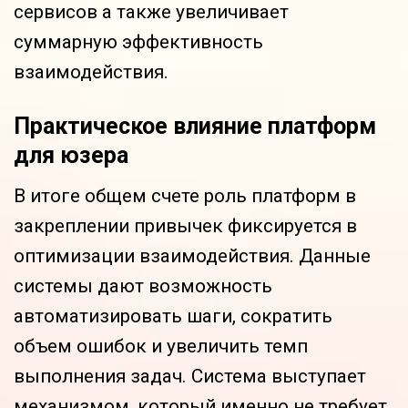
сервисов а также увеличивает
суммарную эффективность
взаимодействия.
Практическое влияние платформ
для юзера
В итоге общем счете роль платформ в
закреплении привычек фиксируется в
оптимизации взаимодействия. Данные
системы дают возможность
автоматизировать шаги, сократить
объем ошибок и увеличить темп
выполнения задач. Система выступает
механизмом, который именно не требует