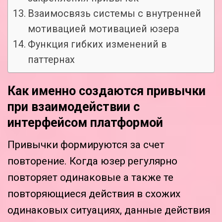
Взаимосвязь системы с внутренней
мотивацией мотивацией юзера
Функция гибких изменений в
паттернах
Как именно создаются привычки
при взаимодействии с
интерфейсом платформой
Привычки формируются за счет
повторение. Когда юзер регулярно
повторяет одинаковые а также те
повторяющиеся действия в схожих
одинаковых ситуациях, данные действия