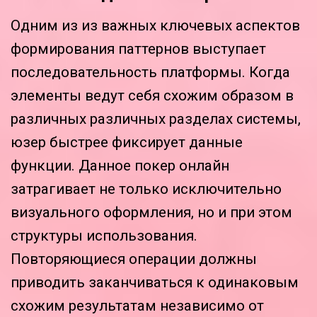
Одним из из важных ключевых аспектов
формирования паттернов выступает
последовательность платформы. Когда
элементы ведут себя схожим образом в
различных различных разделах системы,
юзер быстрее фиксирует данные
функции. Данное покер онлайн
затрагивает не только исключительно
визуального оформления, но и при этом
структуры использования.
Повторяющиеся операции должны
приводить заканчиваться к одинаковым
схожим результатам независимо от