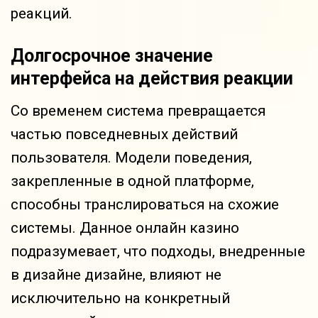
реакций.
Долгосрочное значение
интерфейса на действия реакции
Со временем система превращается
частью повседневных действий
пользователя. Модели поведения,
закрепленные в одной платформе,
способны транслироваться на схожие
системы. Данное онлайн казино
подразумевает, что подходы, внедренные
в дизайне дизайне, влияют не
исключительно на конкретный