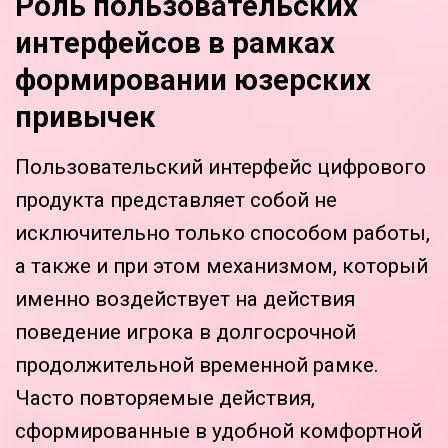
Роль пользовательских
интерфейсов в рамках
формировании юзерских
привычек
Пользовательский интерфейс цифрового
продукта представляет собой не
исключительно только способом работы,
а также и при этом механизмом, который
именно воздействует на действия
поведение игрока в долгосрочной
продолжительной временной рамке.
Часто повторяемые действия,
сформированные в удобной комфортной