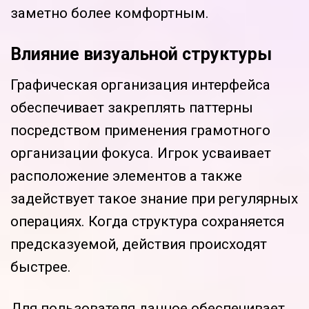
заметно более комфортным.
Влияние визуальной структуры
Графическая организация интерфейса
обеспечивает закреплять паттерны
посредством применения грамотного
организации фокуса. Игрок усваивает
расположение элементов а также
задействует такое знание при регулярных
операциях. Когда структура сохраняется
предсказуемой, действия происходят
быстрее.
Для пользователя данное обеспечивает