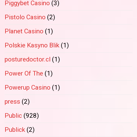
Piggybet Casino
(3)
Pistolo Casino
(2)
Planet Casino
(1)
Polskie Kasyno Blik
(1)
posturedoctor.cl
(1)
Power Of The
(1)
Powerup Casino
(1)
press
(2)
Public
(928)
Publick
(2)