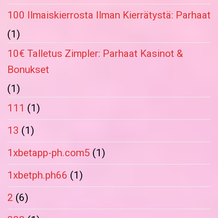
100 Ilmaiskierrosta Ilman Kierrätystä: Parhaat
(1)
10€ Talletus Zimpler: Parhaat Kasinot &
Bonukset
(1)
111
(1)
13
(1)
1xbetapp-ph.com5
(1)
1xbetph.ph66
(1)
2
(6)