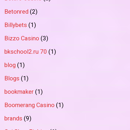
Betonred
(2)
Billybets
(1)
Bizzo Casino
(3)
bkschool2.ru 70
(1)
blog
(1)
Blogs
(1)
bookmaker
(1)
Boomerang Casino
(1)
brands
(9)