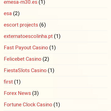
emesa-m30.es
(1)
esa
(2)
escort projects
(6)
externatoescolinha.pt
(1)
Fast Payout Casino
(1)
Felicebet Casino
(2)
FiestaSlots Casino
(1)
first
(1)
Forex News
(3)
Fortune Clock Casino
(1)