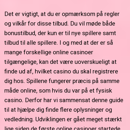
Det er vigtigt, at du er opmærksom på regler
og vilkår for disse tilbud. Du vil møde både
bonustilbud, der kun er til nye spillere samt
tilbud til alle spillere. I og med at der er så
mange forskellige online casinoer
tilgængelige, kan det være uoverskueligt at
finde ud af, hvilket casino du skal registrere
dig hos. Spillene fungerer præcis på samme
måde online, som hvis du var på et fysisk
casino. Derfor har vi sammensat denne guide
til at hjælpe dig finde flere oplysninger og
vedledning. Udviklingen er gået meget stærkt
lige siden de første online casinoer startede