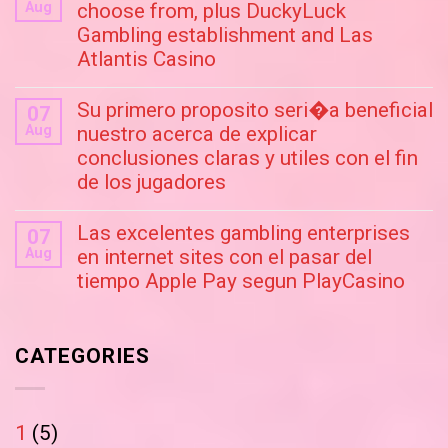
Aug
choose from, plus DuckyLuck
Gambling establishment and Las
Atlantis Casino
Su primero proposito seri�a beneficial
07
Aug
nuestro acerca de explicar
conclusiones claras y utiles con el fin
de los jugadores
Las excelentes gambling enterprises
07
Aug
en internet sites con el pasar del
tiempo Apple Pay segun PlayCasino
CATEGORIES
1
(5)