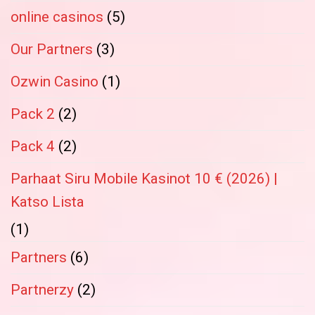
online casinos
(5)
Our Partners
(3)
Ozwin Casino
(1)
Pack 2
(2)
Pack 4
(2)
Parhaat Siru Mobile Kasinot 10 € (2026) |
Katso Lista
(1)
Partners
(6)
Partnerzy
(2)