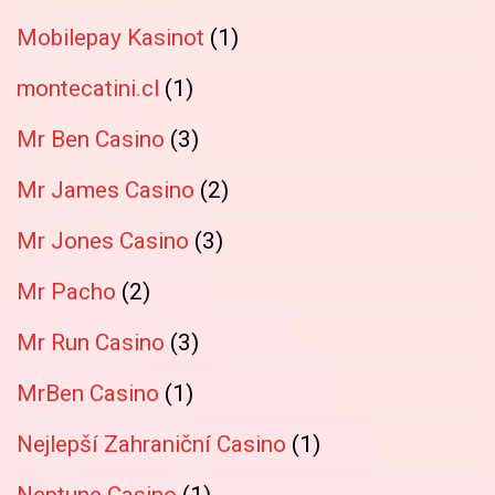
Mobilepay Kasinot
(1)
montecatini.cl
(1)
Mr Ben Casino
(3)
Mr James Casino
(2)
Mr Jones Casino
(3)
Mr Pacho
(2)
Mr Run Casino
(3)
MrBen Casino
(1)
Nejlepší Zahraniční Casino
(1)
Neptune Casino
(1)