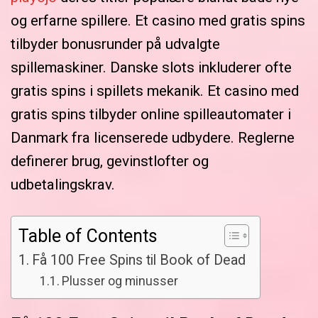
og erfarne spillere. Et casino med gratis spins
tilbyder bonusrunder på udvalgte
spillemaskiner. Danske slots inkluderer ofte
gratis spins i spillets mekanik. Et casino med
gratis spins tilbyder online spilleautomater i
Danmark fra licenserede udbydere. Reglerne
definerer brug, gevinstlofter og
udbetalingskrav.
Table of Contents
Få 100 Free Spins til Book of Dead
Plusser og minusser