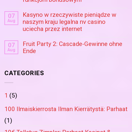
Kasyno w rzeczywiste pieniądze w
07
Aug
naszym kraju legalna nv casino
uciecha przez internet
Fruit Party 2: Cascade-Gewinne ohne
07
Aug
Ende
CATEGORIES
1
(5)
100 Ilmaiskierrosta Ilman Kierrätystä: Parhaat
(1)