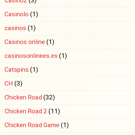
Casino2
(3)
Casinolo
(1)
casinos
(1)
Casinos online
(1)
casinosonlinees.es
(1)
Catspins
(1)
CH
(3)
Chicken Road
(32)
Chicken Road 2
(11)
Chicken Road Game
(1)