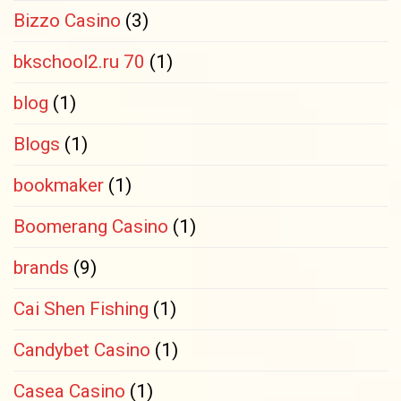
Bizzo Casino
(3)
bkschool2.ru 70
(1)
blog
(1)
Blogs
(1)
bookmaker
(1)
Boomerang Casino
(1)
brands
(9)
Cai Shen Fishing
(1)
Candybet Casino
(1)
Casea Casino
(1)