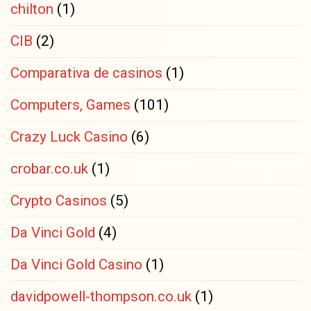
chilton
(1)
CIB
(2)
Comparativa de casinos
(1)
Computers, Games
(101)
Crazy Luck Casino
(6)
crobar.co.uk
(1)
Crypto Casinos
(5)
Da Vinci Gold
(4)
Da Vinci Gold Casino
(1)
davidpowell-thompson.co.uk
(1)