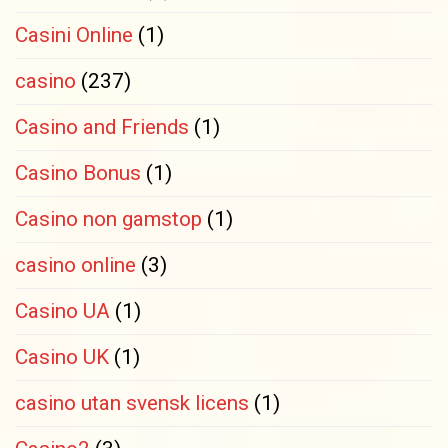
Casini Online
(1)
casino
(237)
Casino and Friends
(1)
Casino Bonus
(1)
Casino non gamstop
(1)
casino online
(3)
Casino UA
(1)
Casino UK
(1)
casino utan svensk licens
(1)