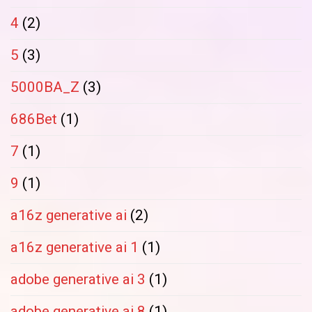
4
(2)
5
(3)
5000BA_Z
(3)
686Bet
(1)
7
(1)
9
(1)
a16z generative ai
(2)
a16z generative ai 1
(1)
adobe generative ai 3
(1)
adobe generative ai 8
(1)