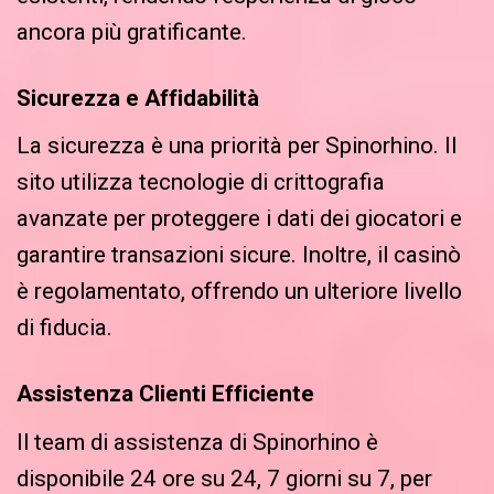
ancora più gratificante.
Sicurezza e Affidabilità
La sicurezza è una priorità per Spinorhino. Il
sito utilizza tecnologie di crittografia
avanzate per proteggere i dati dei giocatori e
garantire transazioni sicure. Inoltre, il casinò
è regolamentato, offrendo un ulteriore livello
di fiducia.
Assistenza Clienti Efficiente
Il team di assistenza di Spinorhino è
disponibile 24 ore su 24, 7 giorni su 7, per