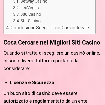
Betway Casino
LeoVegas
888 Casino
StarCasino
Conclusioni: Scegli il Tuo Casinò Ideale
Cosa Cercare nei Migliori Siti Casino
Quando si tratta di scegliere un casinò online,
ci sono diversi fattori importanti da
considerare:
Licenza e Sicurezza
Un buon sito di casinò deve essere
autorizzato e regolamentato da un ente