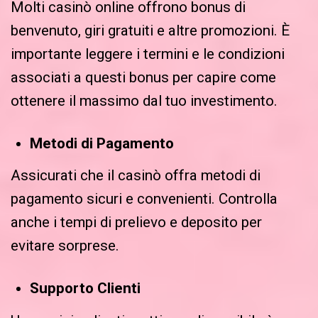
Molti casinò online offrono bonus di
benvenuto, giri gratuiti e altre promozioni. È
importante leggere i termini e le condizioni
associati a questi bonus per capire come
ottenere il massimo dal tuo investimento.
Metodi di Pagamento
Assicurati che il casinò offra metodi di
pagamento sicuri e convenienti. Controlla
anche i tempi di prelievo e deposito per
evitare sorprese.
Supporto Clienti