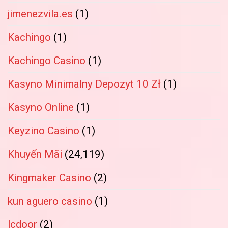
jimenezvila.es
(1)
Kachingo
(1)
Kachingo Casino
(1)
Kasyno Minimalny Depozyt 10 Zł
(1)
Kasyno Online
(1)
Keyzino Casino
(1)
Khuyến Mãi
(24,119)
Kingmaker Casino
(2)
kun aguero casino
(1)
lcdoor
(2)