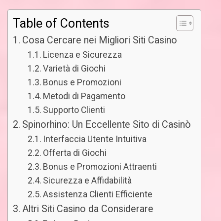
Table of Contents
Cosa Cercare nei Migliori Siti Casino
Licenza e Sicurezza
Varietà di Giochi
Bonus e Promozioni
Metodi di Pagamento
Supporto Clienti
Spinorhino: Un Eccellente Sito di Casinò
Interfaccia Utente Intuitiva
Offerta di Giochi
Bonus e Promozioni Attraenti
Sicurezza e Affidabilità
Assistenza Clienti Efficiente
Altri Siti Casino da Considerare