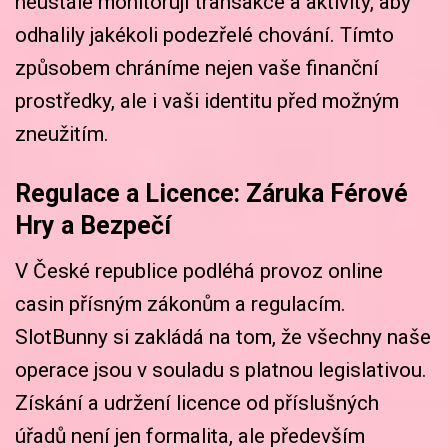
neustále monitorují transakce a aktivity, aby
odhalily jakékoli podezřelé chování. Tímto
způsobem chráníme nejen vaše finanční
prostředky, ale i vaši identitu před možným
zneužitím.
Regulace a Licence: Záruka Férové
Hry a Bezpečí
V České republice podléhá provoz online
casin přísným zákonům a regulacím.
SlotBunny si zakládá na tom, že všechny naše
operace jsou v souladu s platnou legislativou.
Získání a udržení licence od příslušných
úřadů není jen formalita, ale především