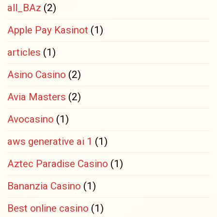
all_BAz
(2)
Apple Pay Kasinot
(1)
articles
(1)
Asino Casino
(2)
Avia Masters
(2)
Avocasino
(1)
aws generative ai 1
(1)
Aztec Paradise Casino
(1)
Bananzia Casino
(1)
Best online casino
(1)