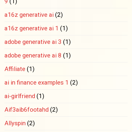
9
(1)
a16z generative ai
(2)
a16z generative ai 1
(1)
adobe generative ai 3
(1)
adobe generative ai 8
(1)
Affiliate
(1)
ai in finance examples 1
(2)
ai-girlfriend
(1)
Aif3aib6footahd
(2)
Allyspin
(2)