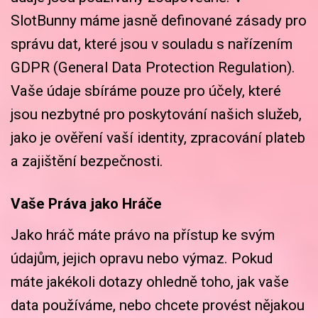
SlotBunny máme jasně definované zásady pro
správu dat, které jsou v souladu s nařízením
GDPR (General Data Protection Regulation).
Vaše údaje sbíráme pouze pro účely, které
jsou nezbytné pro poskytování našich služeb,
jako je ověření vaší identity, zpracování plateb
a zajištění bezpečnosti.
Vaše Práva jako Hráče
Jako hráč máte právo na přístup ke svým
údajům, jejich opravu nebo výmaz. Pokud
máte jakékoli dotazy ohledně toho, jak vaše
data používáme, nebo chcete provést nějakou