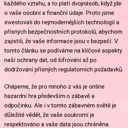
každého vztahu, a to platí dvojnásob, když jde
o vaše osobní a finanční údaje. Proto jsme
investovali do nejmodernějších technologií a
přísných bezpečnostních protokolů, abychom
zajistili, že vaše informace jsou v bezpečí. V
tomto článku se podíváme na klíčové aspekty
naší ochrany dat, od šifrování až po
dodržování přísných regulatorních požadavků.
Chápeme, že pro mnoho z vás je online
hazardní hra především o zábavě a
odpočinku. Ale i v tomto zábavném světě je
důležité vědět, že vaše soukromí je
respektováno a vaše data jsou chráněna.