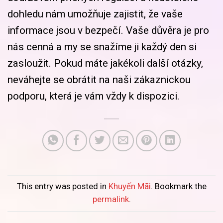
dohledu nám umožňuje zajistit, že vaše
informace jsou v bezpečí. Vaše důvěra je pro
nás cenná a my se snažíme ji každý den si
zasloužit. Pokud máte jakékoli další otázky,
neváhejte se obrátit na naši zákaznickou
podporu, která je vám vždy k dispozici.
This entry was posted in
Khuyến Mãi
. Bookmark the
permalink
.