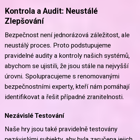
Kontrola a Audit: Neustálé
Zlepšování
Bezpečnost není jednorázová záležitost, ale
neustálý proces. Proto podstupujeme
pravidelné audity a kontroly našich systémů,
abychom se ujistili, že jsou stále na nejvyšší
úrovni. Spolupracujeme s renomovanými
bezpečnostními experty, kteří nám pomáhají
identifikovat a řešit případné zranitelnosti.
Nezávislé Testování
Naše hry jsou také pravidelně testovány
nezávislými subjekty, aby byla zaručena jejich