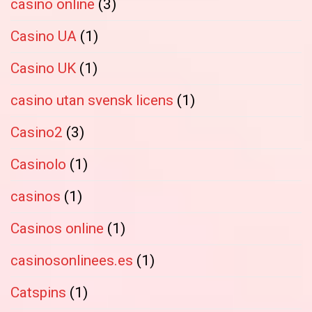
casino online
(3)
Casino UA
(1)
Casino UK
(1)
casino utan svensk licens
(1)
Casino2
(3)
Casinolo
(1)
casinos
(1)
Casinos online
(1)
casinosonlinees.es
(1)
Catspins
(1)