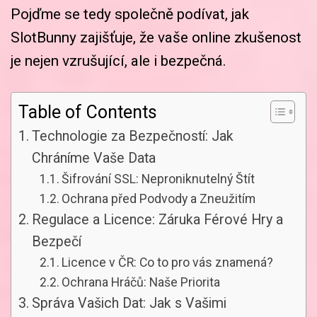
Pojďme se tedy společně podívat, jak
SlotBunny zajišťuje, že vaše online zkušenost
je nejen vzrušující, ale i bezpečná.
Table of Contents
Technologie za Bezpečností: Jak
Chráníme Vaše Data
Šifrování SSL: Neproniknutelný Štít
Ochrana před Podvody a Zneužitím
Regulace a Licence: Záruka Férové Hry a
Bezpečí
Licence v ČR: Co to pro vás znamená?
Ochrana Hráčů: Naše Priorita
Správa Vašich Dat: Jak s Vašimi