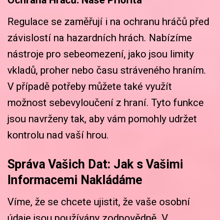
Ochrana Hráčů: Naše Priorita
Regulace se zaměřují i na ochranu hráčů před
závislostí na hazardních hrách. Nabízíme
nástroje pro sebeomezení, jako jsou limity
vkladů, proher nebo času stráveného hraním.
V případě potřeby můžete také využít
možnost sebevyloučení z hraní. Tyto funkce
jsou navrženy tak, aby vám pomohly udržet
kontrolu nad vaší hrou.
Správa Vašich Dat: Jak s Vašimi
Informacemi Nakládáme
Víme, že se chcete ujistit, že vaše osobní
údaje jsou používány zodpovědně. V