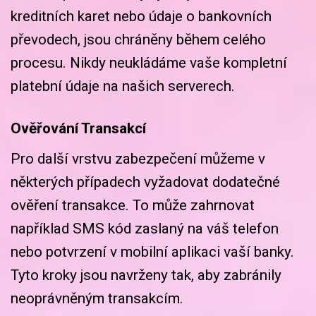
kreditních karet nebo údaje o bankovních
převodech, jsou chráněny během celého
procesu. Nikdy neukládáme vaše kompletní
platební údaje na našich serverech.
Ověřování Transakcí
Pro další vrstvu zabezpečení můžeme v
některých případech vyžadovat dodatečné
ověření transakce. To může zahrnovat
například SMS kód zaslaný na váš telefon
nebo potvrzení v mobilní aplikaci vaší banky.
Tyto kroky jsou navrženy tak, aby zabránily
neoprávněným transakcím.