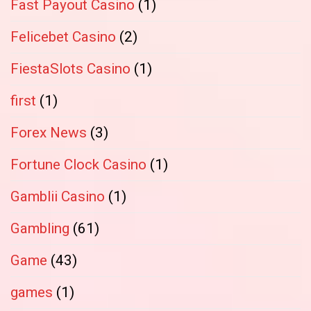
Fast Payout Casino
(1)
Felicebet Casino
(2)
FiestaSlots Casino
(1)
first
(1)
Forex News
(3)
Fortune Clock Casino
(1)
Gamblii Casino
(1)
Gambling
(61)
Game
(43)
games
(1)