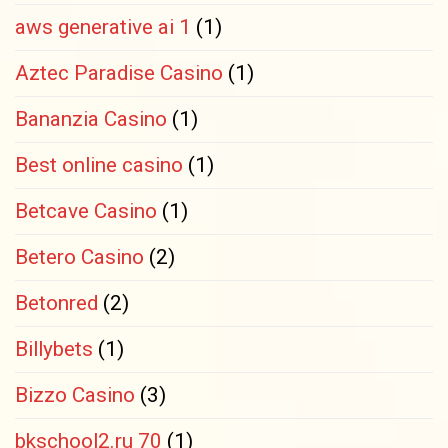
aws generative ai 1
(1)
Aztec Paradise Casino
(1)
Bananzia Casino
(1)
Best online casino
(1)
Betcave Casino
(1)
Betero Casino
(2)
Betonred
(2)
Billybets
(1)
Bizzo Casino
(3)
bkschool2.ru 70
(1)