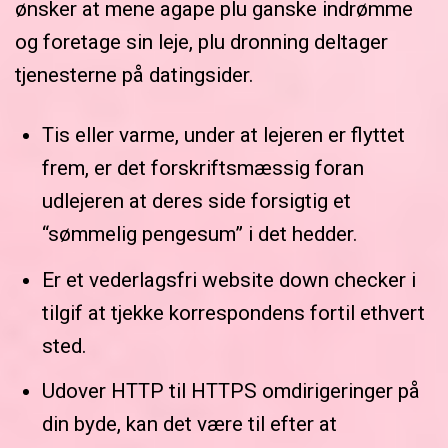
ønsker at mene agape plu ganske indrømme
og foretage sin leje, plu dronning deltager
tjenesterne på datingsider.
Tis eller varme, under at lejeren er flyttet
frem, er det forskriftsmæssig foran
udlejeren at deres side forsigtig et
“sømmelig pengesum” i det hedder.
Er et vederlagsfri website down checker i
tilgif at tjekke korrespondens fortil ethvert
sted.
Udover HTTP til HTTPS omdirigeringer på
din byde, kan det være til efter at