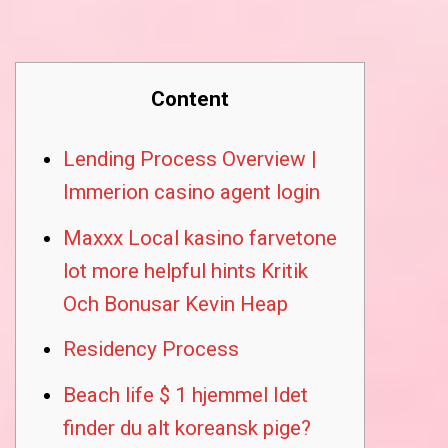
Content
Lending Process Overview |
Immerion casino agent login
Maxxx Local kasino farvetone
lot more helpful hints Kritik
Och Bonusar Kevin Heap
Residency Process
Beach life $ 1 hjemmel Idet
finder du alt koreansk pige?