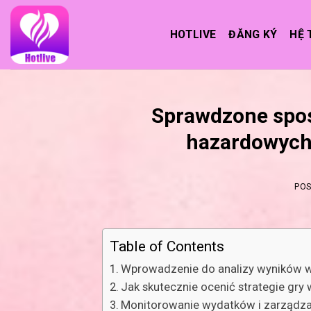
Skip
to
HOTLIVE
ĐĂNG KÝ
HỆ 
content
Sprawdzone spos
hazardowych
PO
Table of Contents
Wprowadzenie do analizy wyników 
Jak skutecznie ocenić strategie gry 
Monitorowanie wydatków i zarządza