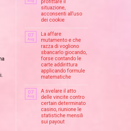
Aug
profittare il
situazione,
acconsenti all’uso
dei cookie
La affare
07
Aug
mutamento e che
razza di vogliono
sbancarlo giocando,
forse contando le
na
carte addirittura
applicando formule
i.
matematiche
A svelare il atto
07
Aug
delle vincite contro
certain determinato
casino, riunione le
statistiche mensili
sui payout