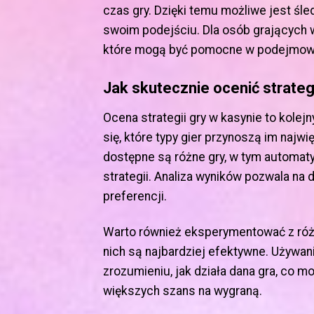
czas gry. Dzięki temu możliwe jest ś
swoim podejściu. Dla osób grających w
które mogą być pomocne w podejmowan
Jak skutecznie ocenić strateg
Ocena strategii gry w kasynie to kole
się, które typy gier przynoszą im najwi
dostępne są różne gry, w tym automaty
strategii. Analiza wyników pozwala na 
preferencji.
Warto również eksperymentować z różn
nich są najbardziej efektywne. Używa
zrozumieniu, jak działa dana gra, co mo
większych szans na wygraną.