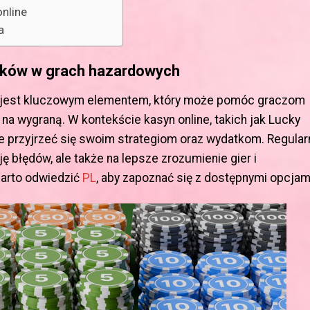
online
a
ików w grach hazardowych
h jest kluczowym elementem, który może pomóc graczom
na wygraną. W kontekście kasyn online, takich jak Lucky
ie przyjrzeć się swoim strategiom oraz wydatkom. Regular
cję błędów, ale także na lepsze zrozumienie gier i
Warto odwiedzić
PL
, aby zapoznać się z dostępnymi opcjam