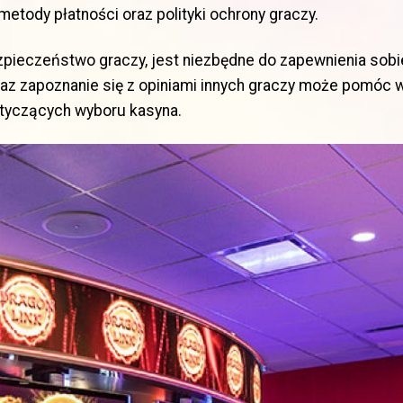
etody płatności oraz polityki ochrony graczy.
zpieczeństwo graczy, jest niezbędne do zapewnienia sobi
oraz zapoznanie się z opiniami innych graczy może pomóc 
tyczących wyboru kasyna.