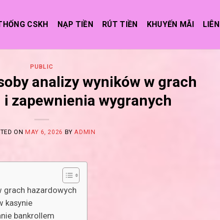
THỐNG CSKH
NẠP TIỀN
RÚT TIỀN
KHUYẾN MÃI
LIÊN
PUBLIC
oby analizy wyników w grach
 i zapewnienia wygranych
STED ON
MAY 6, 2026
BY
ADMIN
w grach hazardowych
w kasynie
nie bankrollem