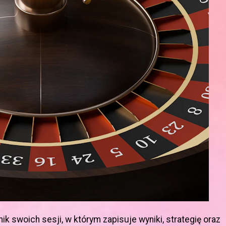
k swoich sesji, w którym zapisuje wyniki, strategię oraz