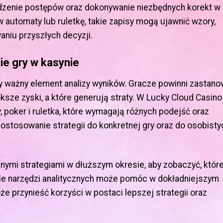
ledzenie postępów oraz dokonywanie niezbędnych korekt w
 automaty lub ruletkę, takie zapisy mogą ujawnić wzory,
iu przyszłych decyzji.
ie gry w kasynie
jny ważny element analizy wyników. Gracze powinni zastano
ększe zyski, a które generują straty. W Lucky Cloud Casino
, poker i ruletka, które wymagają różnych podejść oraz
dostosowanie strategii do konkretnej gry oraz do osobisty
ymi strategiami w dłuższym okresie, aby zobaczyć, które
nie narzędzi analitycznych może pomóc w dokładniejszym
że przynieść korzyści w postaci lepszej strategii oraz