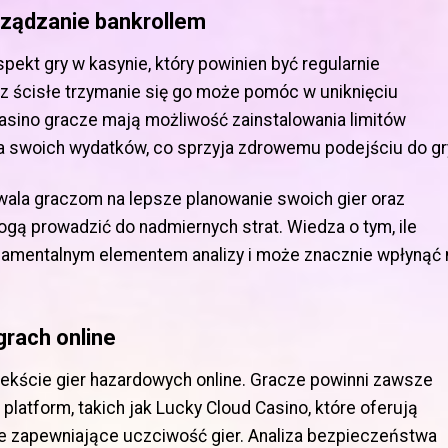
rządzanie bankrollem
ekt gry w kasynie, który powinien być regularnie
z ścisłe trzymanie się go może pomóc w uniknięciu
asino gracze mają możliwość zainstalowania limitów
 swoich wydatków, co sprzyja zdrowemu podejściu do gr
ala graczom na lepsze planowanie swoich gier oraz
ogą prowadzić do nadmiernych strat. Wiedza o tym, ile
ndamentalnym elementem analizy i może znacznie wpłynąć 
grach online
kście gier hazardowych online. Gracze powinni zawsze
 platform, takich jak Lucky Cloud Casino, które oferują
e zapewniające uczciwość gier. Analiza bezpieczeństwa