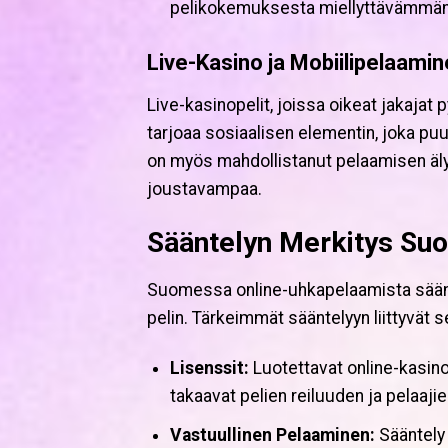
pelikokemuksesta miellyttävämmän
Live-Kasino ja Mobiilipelaami
Live-kasinopelit, joissa oikeat jakajat p
tarjoaa sosiaalisen elementin, joka puu
on myös mahdollistanut pelaamisen älyp
joustavampaa.
Sääntelyn Merkitys Su
Suomessa online-uhkapelaamista säännel
pelin. Tärkeimmät sääntelyyn liittyvät s
Lisenssit:
Luotettavat online-kasino
takaavat pelien reiluuden ja pelaaji
Vastuullinen Pelaaminen:
Sääntely 