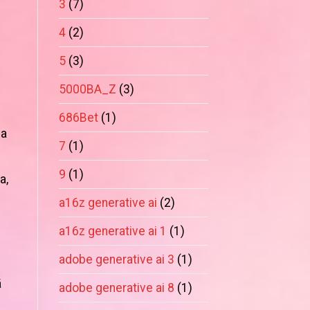
3
(7)
4
(2)
5
(3)
5000BA_Z
(3)
686Bet
(1)
ja
7
(1)
9
(1)
a,
a16z generative ai
(2)
a16z generative ai 1
(1)
adobe generative ai 3
(1)
ä
adobe generative ai 8
(1)