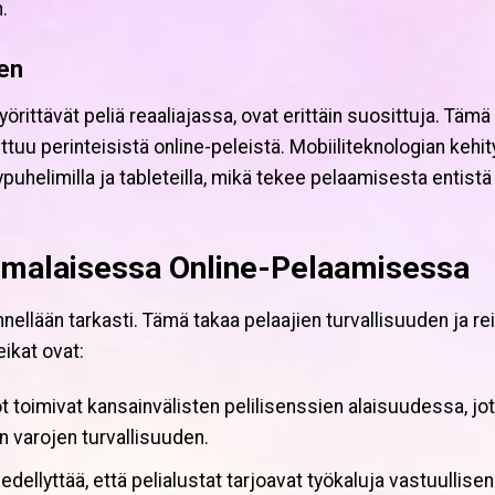
.
nen
yörittävät peliä reaaliajassa, ovat erittäin suosittuja. Tämä
ttuu perinteisistä online-peleistä. Mobiiliteknologian kehit
uhelimilla ja tableteilla, mikä tekee pelaamisesta entistä
omalaisessa Online-Pelaamisessa
lään tarkasti. Tämä takaa pelaajien turvallisuuden ja rei
eikat ovat:
t toimivat kansainvälisten pelilisenssien alaisuudessa, jo
en varojen turvallisuuden.
edellyttää, että pelialustat tarjoavat työkaluja vastuullisen