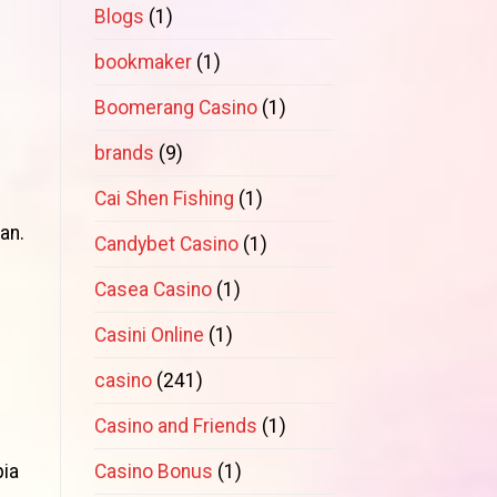
Blogs
(1)
bookmaker
(1)
Boomerang Casino
(1)
brands
(9)
Cai Shen Fishing
(1)
an.
Candybet Casino
(1)
Casea Casino
(1)
Casini Online
(1)
casino
(241)
Casino and Friends
(1)
pia
Casino Bonus
(1)