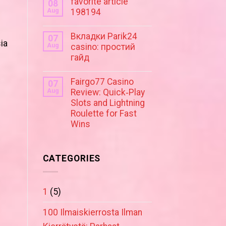
favorite article
08
Acquire
Aug
198194
triumphant
casino
Вкладки Parik24
07
strategies
ia
Aug
casino: простий
гайд
Fairgo77 Casino
07
Aug
Review: Quick‑Play
Slots and Lightning
Roulette for Fast
Wins
CATEGORIES
1
(5)
100 Ilmaiskierrosta Ilman