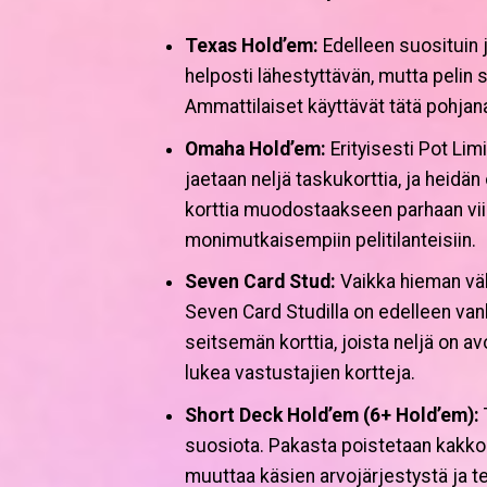
Texas Hold’em:
Edelleen suosituin j
helposti lähestyttävän, mutta pelin 
Ammattilaiset käyttävät tätä pohjan
Omaha Hold’em:
Erityisesti Pot Li
jaetaan neljä taskukorttia, ja heidä
korttia muodostaakseen parhaan viid
monimutkaisempiin pelitilanteisiin.
Seven Card Stud:
Vaikka hieman vä
Seven Card Studilla on edelleen van
seitsemän korttia, joista neljä on avo
lukea vastustajien kortteja.
Short Deck Hold’em (6+ Hold’em):
suosiota. Pakasta poistetaan kakkoset
muuttaa käsien arvojärjestystä ja te