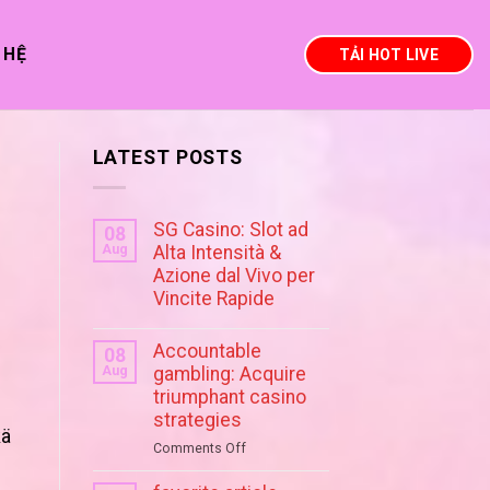
 HỆ
TẢI HOT LIVE
LATEST POSTS
SG Casino: Slot ad
08
Aug
Alta Intensità &
Azione dal Vivo per
Vincite Rapide
Accountable
08
Aug
gambling: Acquire
triumphant casino
strategies
kä
on
Comments Off
Accountable
gambling: