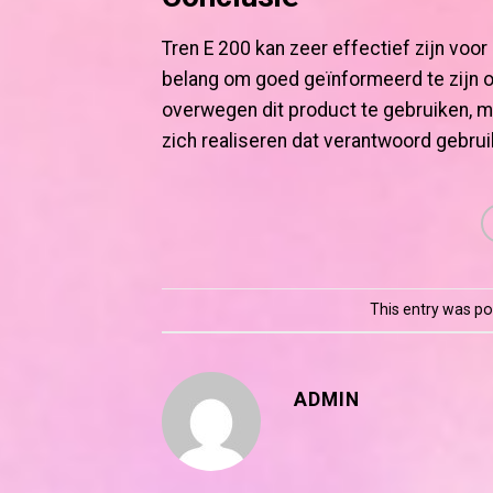
Tren E 200 kan zeer effectief zijn voor
belang om goed geïnformeerd te zijn o
overwegen dit product te gebruiken, moe
zich realiseren dat verantwoord gebrui
This entry was po
ADMIN