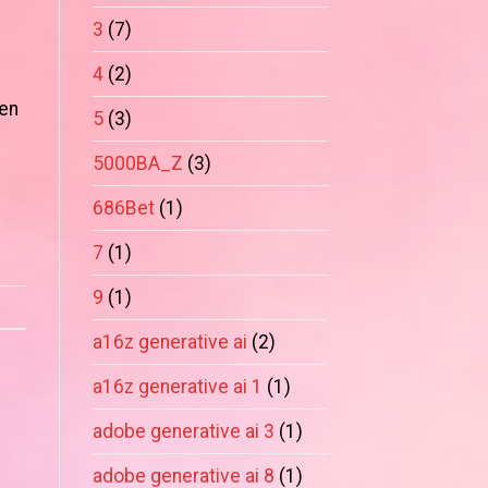
3
(7)
4
(2)
 en
5
(3)
5000BA_Z
(3)
686Bet
(1)
7
(1)
9
(1)
a16z generative ai
(2)
a16z generative ai 1
(1)
adobe generative ai 3
(1)
adobe generative ai 8
(1)