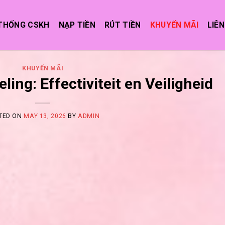
THỐNG CSKH
NẠP TIỀN
RÚT TIỀN
KHUYẾN MÃI
LIÊN
KHUYẾN MÃI
ing: Effectiviteit en Veiligheid
TED ON
MAY 13, 2026
BY
ADMIN