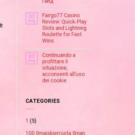
гайд
Fairgo77 Casino
07
Aug
Review: Quick‑Play
dt
Slots and Lightning
Roulette for Fast
Wins
Continuando a
07
Aug
profittare il
situazione,
acconsenti all’uso
dei cookie
CATEGORIES
1
(5)
100 Ilmaiskierrosta Ilman