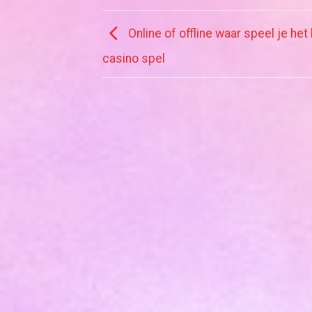
Online of offline waar speel je het
casino spel