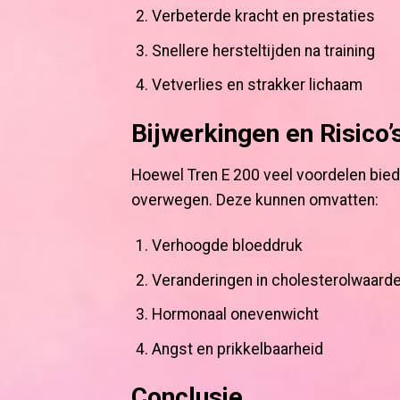
Verbeterde kracht en prestaties
Snellere hersteltijden na training
Vetverlies en strakker lichaam
Bijwerkingen en Risico’
Hoewel Tren E 200 veel voordelen biedt
overwegen. Deze kunnen omvatten:
Verhoogde bloeddruk
Veranderingen in cholesterolwaard
Hormonaal onevenwicht
Angst en prikkelbaarheid
Conclusie