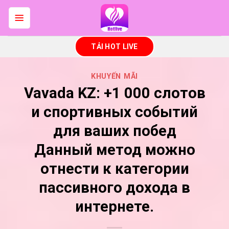
Skip
to
content
TẢI HOT LIVE
KHUYẾN MÃI
Vavada KZ: +1 000 слотов
и спортивных событий
для ваших побед
Данный метод можно
отнести к категории
пассивного дохода в
интернете.