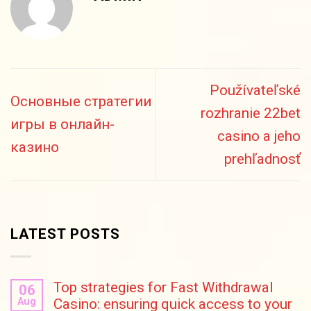
ADMIN
Používateľské
Основные стратегии
rozhranie 22bet
игры в онлайн-
casino a jeho
казино
prehľadnosť
LATEST POSTS