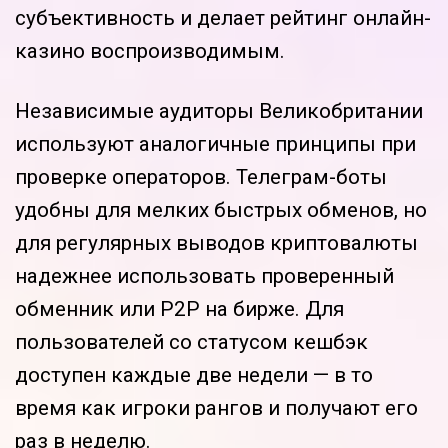
субъективность и делает рейтинг онлайн-
казино воспроизводимым.
Независимые аудиторы Великобритании
используют аналогичные принципы при
проверке операторов. Телеграм-боты
удобны для мелких быстрых обменов, но
для регулярных выводов криптовалюты
надежнее использовать проверенный
обменник или P2P на бирже. Для
пользователей со статусом кешбэк
доступен каждые две недели — в то
время как игроки рангов и получают его
раз в неделю.