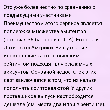
Это уже более честно по сравнению с
предыдущими участниками.
Преимуществом этого сервиса является
поддержка множества эмитентов
(включая 36 банков из США), Европы и
Латинской Америки. Виртуальные
иностранные карты с высоким
рейтингом подходят для рекламных
аккаунтов. Основной недостаток этих
карт заключается в том, что их нельзя
пополнять криптовалютой. У других
поставщиков выпуск карт обходится
дешевле (см. места два и три в рейтинге).