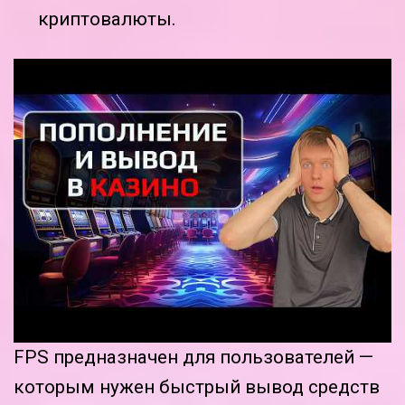
криптовалюты.
FPS предназначен для пользователей —
которым нужен быстрый вывод средств