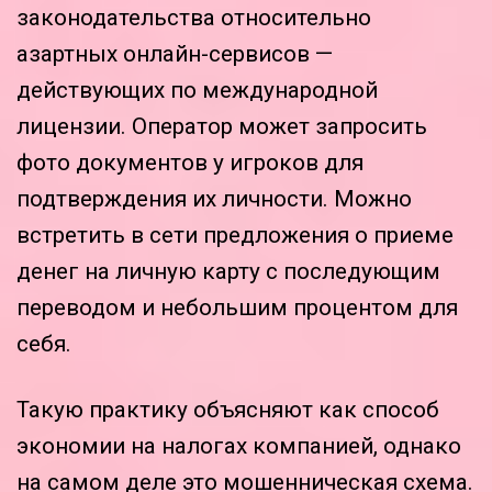
законодательства относительно
азартных онлайн-сервисов —
действующих по международной
лицензии. Оператор может запросить
фото документов у игроков для
подтверждения их личности. Можно
встретить в сети предложения о приеме
денег на личную карту с последующим
переводом и небольшим процентом для
себя.
Такую практику объясняют как способ
экономии на налогах компанией, однако
на самом деле это мошенническая схема.