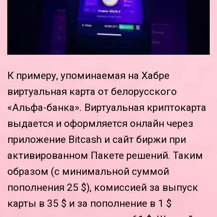
К примеру, упоминаемая на Хабре
виртуальная карта от белорусского
«Альфа-банка». Виртуальная криптокарта
выдается и оформляется онлайн через
приложение Bitcash и сайт биржи при
активированном Пакете решений. Таким
образом (с минимальной суммой
пополнения 25 $), комиссией за выпуск
карты в 35 $ и за пополнение в 1 $