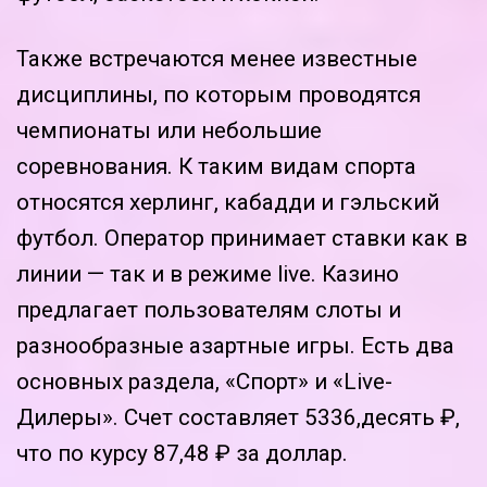
Также встречаются менее известные
дисциплины, по которым проводятся
чемпионаты или небольшие
соревнования. К таким видам спорта
относятся херлинг, кабадди и гэльский
футбол. Оператор принимает ставки как в
линии — так и в режиме live. Казино
предлагает пользователям слоты и
разнообразные азартные игры. Есть два
основных раздела, «Спорт» и «Live-
Дилеры». Счет составляет 5336,десять ₽,
что по курсу 87,48 ₽ за доллар.