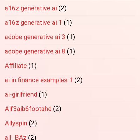
7
(1)
9
(1)
a16z generative ai
(2)
a16z generative ai 1
(1)
adobe generative ai 3
(1)
adobe generative ai 8
(1)
Affiliate
(1)
ai in finance examples 1
(2)
ai-girlfriend
(1)
Aif3aib6footahd
(2)