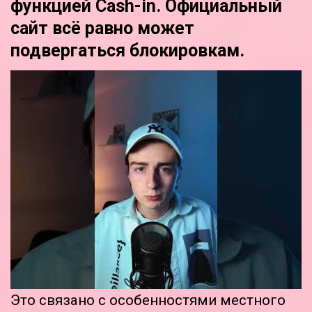
функцией Cash-in. Официальный
сайт всё равно может
подвергаться блокировкам.
Это связано с особенностями местного