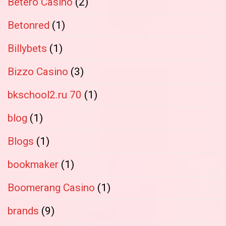
Best online casino
(1)
Betero Casino
(2)
Betonred
(1)
Billybets
(1)
Bizzo Casino
(3)
bkschool2.ru 70
(1)
blog
(1)
Blogs
(1)
bookmaker
(1)