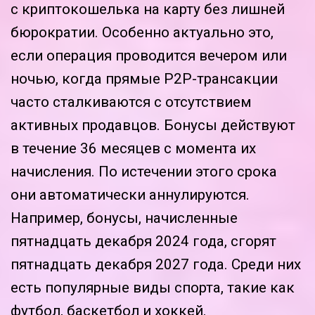
с криптокошелька на карту без лишней
бюрократии. Особенно актуально это,
если операция проводится вечером или
ночью, когда прямые P2P-трансакции
часто сталкиваются с отсутствием
активных продавцов. Бонусы действуют
в течение 36 месяцев с момента их
начисления. По истечении этого срока
они автоматически аннулируются.
Например, бонусы, начисленные
пятнадцать декабря 2024 года, сгорят
пятнадцать декабря 2027 года. Среди них
есть популярные виды спорта, такие как
футбол, баскетбол и хоккей.