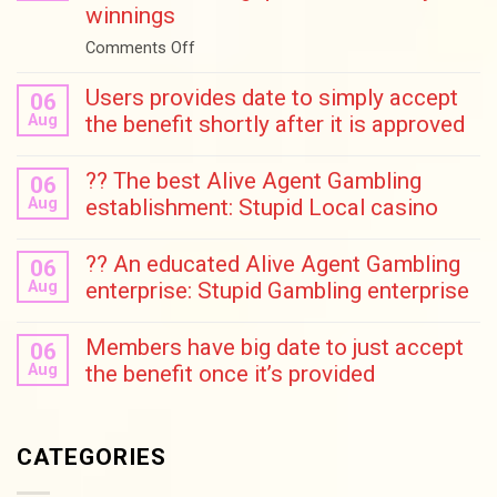
Top strategies for Fast Withdrawal
06
Aug
Casino: ensuring quick access to your
winnings
on
Comments Off
Top
Users provides date to simply accept
strategies
06
Aug
the benefit shortly after it is approved
for
Fast
Withdrawal
?? The best Alive Agent Gambling
06
Casino:
Aug
establishment: Stupid Local casino
ensuring
quick
?? An educated Alive Agent Gambling
06
access
Aug
enterprise: Stupid Gambling enterprise
to
your
Members have big date to just accept
06
winnings
Aug
the benefit once it’s provided