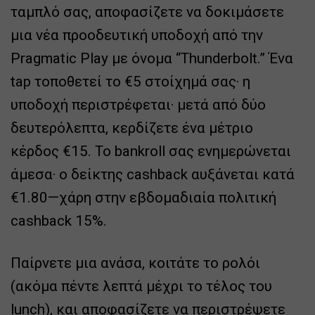
ταμπλό σας, αποφασίζετε να δοκιμάσετε
μια νέα προοδευτική υποδοχή από την
Pragmatic Play με όνομα “Thunderbolt.” Ένα
tap τοποθετεί το €5 στοίχημά σας· η
υποδοχή περιστρέφεται· μετά από δύο
δευτερόλεπτα, κερδίζετε ένα μέτριο
κέρδος €15. Το bankroll σας ενημερώνεται
άμεσα· ο δείκτης cashback αυξάνεται κατά
€1.80—χάρη στην εβδομαδιαία πολιτική
cashback 15%.
Παίρνετε μια ανάσα, κοιτάτε το ρολόι
(ακόμα πέντε λεπτά μέχρι το τέλος του
lunch), και αποφασίζετε να περιστρέψετε