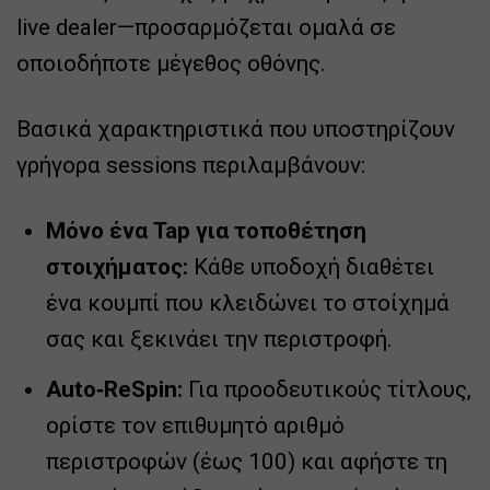
live dealer—προσαρμόζεται ομαλά σε
οποιοδήποτε μέγεθος οθόνης.
Βασικά χαρακτηριστικά που υποστηρίζουν
γρήγορα sessions περιλαμβάνουν:
Μόνο ένα Tap για τοποθέτηση
στοιχήματος:
Κάθε υποδοχή διαθέτει
ένα κουμπί που κλειδώνει το στοίχημά
σας και ξεκινάει την περιστροφή.
Auto‑ReSpin:
Για προοδευτικούς τίτλους,
ορίστε τον επιθυμητό αριθμό
περιστροφών (έως 100) και αφήστε τη