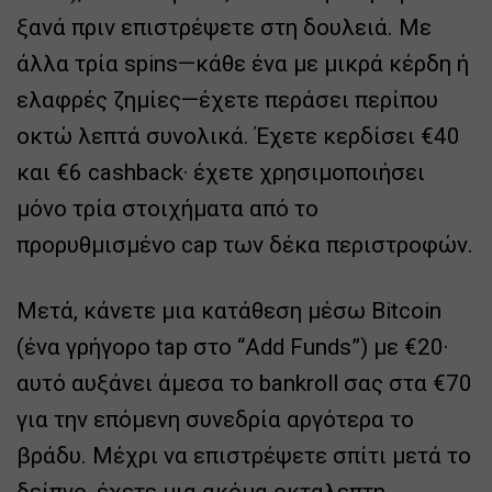
ξανά πριν επιστρέψετε στη δουλειά. Με
άλλα τρία spins—κάθε ένα με μικρά κέρδη ή
ελαφρές ζημίες—έχετε περάσει περίπου
οκτώ λεπτά συνολικά. Έχετε κερδίσει €40
και €6 cashback· έχετε χρησιμοποιήσει
μόνο τρία στοιχήματα από το
προρυθμισμένο cap των δέκα περιστροφών.
Μετά, κάνετε μια κατάθεση μέσω Bitcoin
(ένα γρήγορο tap στο “Add Funds”) με €20·
αυτό αυξάνει άμεσα το bankroll σας στα €70
για την επόμενη συνεδρία αργότερα το
βράδυ. Μέχρι να επιστρέψετε σπίτι μετά το