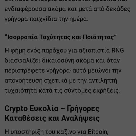
ενδιαφέρουσα ακόμα και μετά από δεκάδες
γρήγορα παιχνίδια την ημέρα.
“Ισορροπία Ταχύτητας και Ποιότητας”
Η φήμη ενός παρόχου για αξιοπιστία RNG
διασφαλίζει δικαιοσύνη ακόμα και όταν
περιστρέφετε γρήγορα· αυτό μειώνει την
απογοήτευση σχετικά με την αντιληπτή
τυχαιότητα κατά τις σύντομες εκρήξεις.
Crypto Ευκολία – Γρήγορες
Καταθέσεις και Αναλήψεις
Η υποστήριξη του καζίνο για Bitcoin,