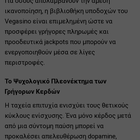
Για όσους απολαμβάνουν την άμεση
ικανοποίηση, η βιβλιοθήκη υποδοχών του
Vegasino είναι επιμελημένη ώστε να
προσφέρει γρήγορες πληρωμές και
προοδευτικά jackpots που μπορούν να
ενεργοποιηθούν μέσα σε λίγες
περιστροφές.
Το Ψυχολογικό Πλεονέκτημα των
Γρήγορων Κερδών
Η ταχεία επιτυχία ενισχύει τους θετικούς
κύκλους ενίσχυσης. Ένα μόνο κέρδος μετά
από μια σύντομη παύση μπορεί να
προκαλέσει απελευθέρωση dopamine,