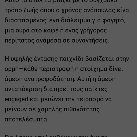
Αυτό το στυλ ταιριάζει με το σύγχρονο
τρόπο ζωής όπου ο χρόνος ανάπαυλας είναι
διασπασμένος: ένα διάλειμμα για φαγητό,
μια ουρά στο καφέ ή ένας γρήγορος
περίπατος ανάμεσα σε συναντήσεις.
Η υψηλής έντασης παιχνίδι βασίζεται στην
ορμή—κάθε περιστροφή ή στοίχημα δίνει
άμεση ανατροφοδότηση. Αυτή η άμεση
ανταπόκριση διατηρεί τους παίκτες
engaged και μειώνει την πειρασμό να
μείνουν σε χαμηλής πιθανότητας
αποτελέσματα.