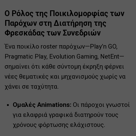
Ο Ρόλος της Ποικιλομορφίας των
Παρόχων στη Διατήρηση της
Φρεσκάδας των Συνεδριών
Ένα ποικίλο roster παρόχων—Play’n GO,
Pragmatic Play, Evolution Gaming, NetEnt—
σημαίνει ότι κάθε σύντομη έκρηξη φέρνει
νέες θεματικές και μηχανισμούς χωρίς να
χάνει σε ταχύτητα.
Ομαλές Animations:
Οι πάροχοι γνωστοί
για ελαφριά γραφικά διατηρούν τους
χρόνους φόρτωσης ελάχιστους.