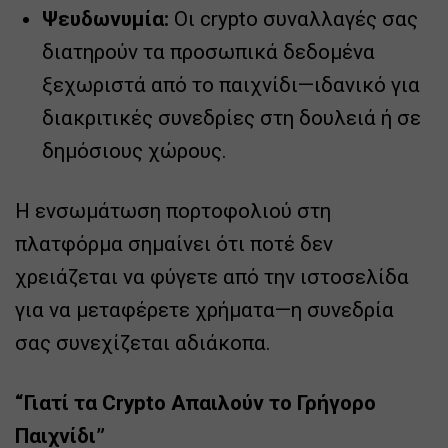
Ψευδωνυμία:
Οι crypto συναλλαγές σας
διατηρούν τα προσωπικά δεδομένα
ξεχωριστά από το παιχνίδι—ιδανικό για
διακριτικές συνεδρίες στη δουλειά ή σε
δημόσιους χώρους.
Η ενσωμάτωση πορτοφολιού στη
πλατφόρμα σημαίνει ότι ποτέ δεν
χρειάζεται να φύγετε από την ιστοσελίδα
για να μεταφέρετε χρήματα—η συνεδρία
σας συνεχίζεται αδιάκοπα.
“Γιατί τα Crypto Απαιλούν το Γρήγορο
Παιχνίδι”