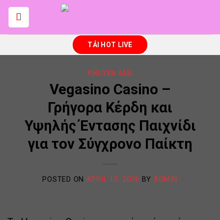
Skip
to
content
TẢI HOT LIVE
KHUYẾN MÃI
Vegasino Casino –
Γρήγορα Κέρδη και
Υψηλής Έντασης Παιχνίδι
για τον Σύγχρονο Παίκτη
POSTED ON
APRIL 13, 2026
BY
ADMIN