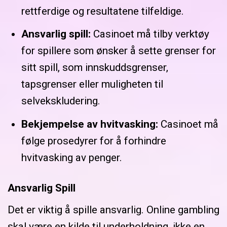
rettferdige og resultatene tilfeldige.
Ansvarlig spill:
Casinoet må tilby verktøy
for spillere som ønsker å sette grenser for
sitt spill, som innskuddsgrenser,
tapsgrenser eller muligheten til
selvekskludering.
Bekjempelse av hvitvasking:
Casinoet må
følge prosedyrer for å forhindre
hvitvasking av penger.
Ansvarlig Spill
Det er viktig å spille ansvarlig. Online gambling
skal være en kilde til underholdning, ikke en