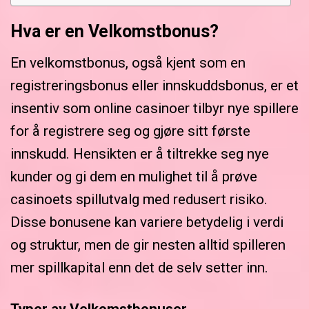
Hva er en Velkomstbonus?
En velkomstbonus, også kjent som en
registreringsbonus eller innskuddsbonus, er et
insentiv som online casinoer tilbyr nye spillere
for å registrere seg og gjøre sitt første
innskudd. Hensikten er å tiltrekke seg nye
kunder og gi dem en mulighet til å prøve
casinoets spillutvalg med redusert risiko.
Disse bonusene kan variere betydelig i verdi
og struktur, men de gir nesten alltid spilleren
mer spillkapital enn det de selv setter inn.
Typer av Velkomstbonuser