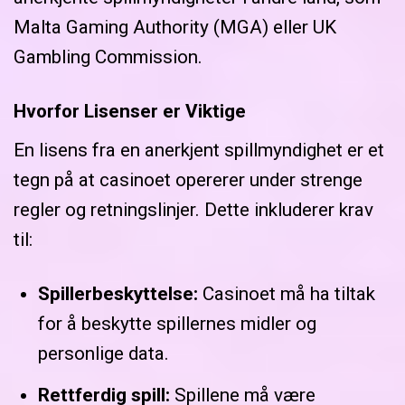
Malta Gaming Authority (MGA) eller UK
Gambling Commission.
Hvorfor Lisenser er Viktige
En lisens fra en anerkjent spillmyndighet er et
tegn på at casinoet opererer under strenge
regler og retningslinjer. Dette inkluderer krav
til:
Spillerbeskyttelse:
Casinoet må ha tiltak
for å beskytte spillernes midler og
personlige data.
Rettferdig spill:
Spillene må være