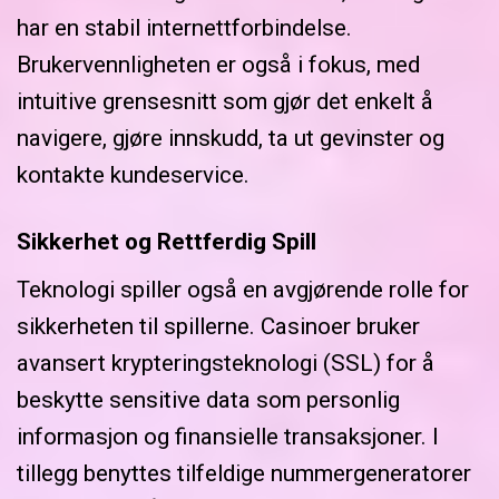
har en stabil internettforbindelse.
Brukervennligheten er også i fokus, med
intuitive grensesnitt som gjør det enkelt å
navigere, gjøre innskudd, ta ut gevinster og
kontakte kundeservice.
Sikkerhet og Rettferdig Spill
Teknologi spiller også en avgjørende rolle for
sikkerheten til spillerne. Casinoer bruker
avansert krypteringsteknologi (SSL) for å
beskytte sensitive data som personlig
informasjon og finansielle transaksjoner. I
tillegg benyttes tilfeldige nummergeneratorer