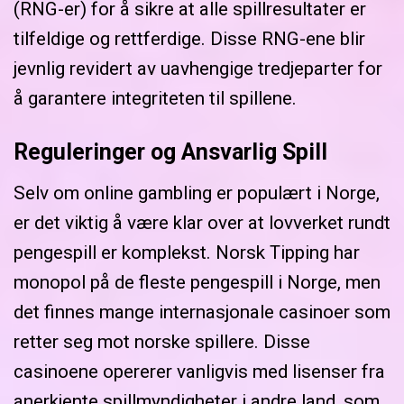
(RNG-er) for å sikre at alle spillresultater er
tilfeldige og rettferdige. Disse RNG-ene blir
jevnlig revidert av uavhengige tredjeparter for
å garantere integriteten til spillene.
Reguleringer og Ansvarlig Spill
Selv om online gambling er populært i Norge,
er det viktig å være klar over at lovverket rundt
pengespill er komplekst. Norsk Tipping har
monopol på de fleste pengespill i Norge, men
det finnes mange internasjonale casinoer som
retter seg mot norske spillere. Disse
casinoene opererer vanligvis med lisenser fra
anerkjente spillmyndigheter i andre land, som