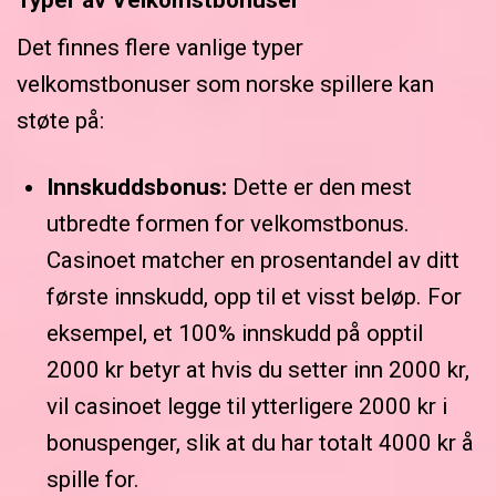
Det finnes flere vanlige typer
velkomstbonuser som norske spillere kan
støte på:
Innskuddsbonus:
Dette er den mest
utbredte formen for velkomstbonus.
Casinoet matcher en prosentandel av ditt
første innskudd, opp til et visst beløp. For
eksempel, et 100% innskudd på opptil
2000 kr betyr at hvis du setter inn 2000 kr,
vil casinoet legge til ytterligere 2000 kr i
bonuspenger, slik at du har totalt 4000 kr å
spille for.