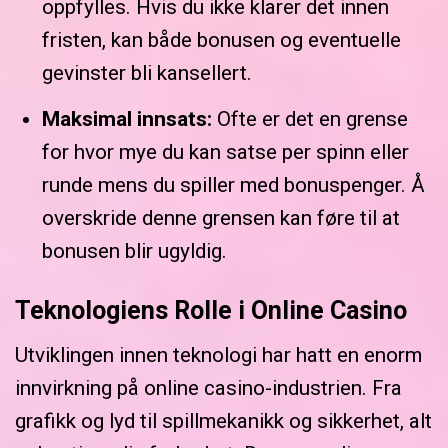
oppfylles. Hvis du ikke klarer det innen
fristen, kan både bonusen og eventuelle
gevinster bli kansellert.
Maksimal innsats:
Ofte er det en grense
for hvor mye du kan satse per spinn eller
runde mens du spiller med bonuspenger. Å
overskride denne grensen kan føre til at
bonusen blir ugyldig.
Teknologiens Rolle i Online Casino
Utviklingen innen teknologi har hatt en enorm
innvirkning på online casino-industrien. Fra
grafikk og lyd til spillmekanikk og sikkerhet, alt