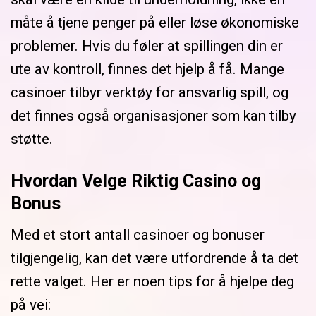
måte å tjene penger på eller løse økonomiske
problemer. Hvis du føler at spillingen din er
ute av kontroll, finnes det hjelp å få. Mange
casinoer tilbyr verktøy for ansvarlig spill, og
det finnes også organisasjoner som kan tilby
støtte.
Hvordan Velge Riktig Casino og
Bonus
Med et stort antall casinoer og bonuser
tilgjengelig, kan det være utfordrende å ta det
rette valget. Her er noen tips for å hjelpe deg
på vei: