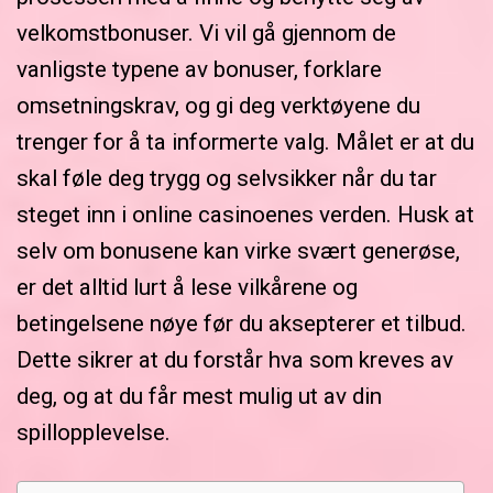
velkomstbonuser. Vi vil gå gjennom de
vanligste typene av bonuser, forklare
omsetningskrav, og gi deg verktøyene du
trenger for å ta informerte valg. Målet er at du
skal føle deg trygg og selvsikker når du tar
steget inn i online casinoenes verden. Husk at
selv om bonusene kan virke svært generøse,
er det alltid lurt å lese vilkårene og
betingelsene nøye før du aksepterer et tilbud.
Dette sikrer at du forstår hva som kreves av
deg, og at du får mest mulig ut av din
spillopplevelse.