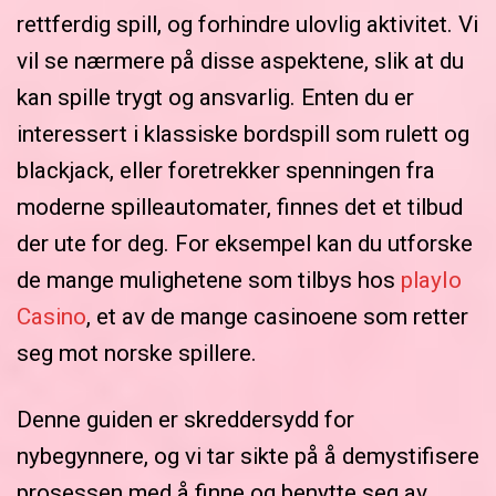
rettferdig spill, og forhindre ulovlig aktivitet. Vi
vil se nærmere på disse aspektene, slik at du
kan spille trygt og ansvarlig. Enten du er
interessert i klassiske bordspill som rulett og
blackjack, eller foretrekker spenningen fra
moderne spilleautomater, finnes det et tilbud
der ute for deg. For eksempel kan du utforske
de mange mulighetene som tilbys hos
playIo
Casino
, et av de mange casinoene som retter
seg mot norske spillere.
Denne guiden er skreddersydd for
nybegynnere, og vi tar sikte på å demystifisere
prosessen med å finne og benytte seg av