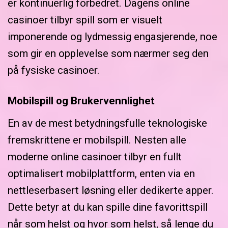
er kontinuerlig forbedret. Dagens online
casinoer tilbyr spill som er visuelt
imponerende og lydmessig engasjerende, noe
som gir en opplevelse som nærmer seg den
på fysiske casinoer.
Mobilspill og Brukervennlighet
En av de mest betydningsfulle teknologiske
fremskrittene er mobilspill. Nesten alle
moderne online casinoer tilbyr en fullt
optimalisert mobilplattform, enten via en
nettleserbasert løsning eller dedikerte apper.
Dette betyr at du kan spille dine favorittspill
når som helst og hvor som helst, så lenge du