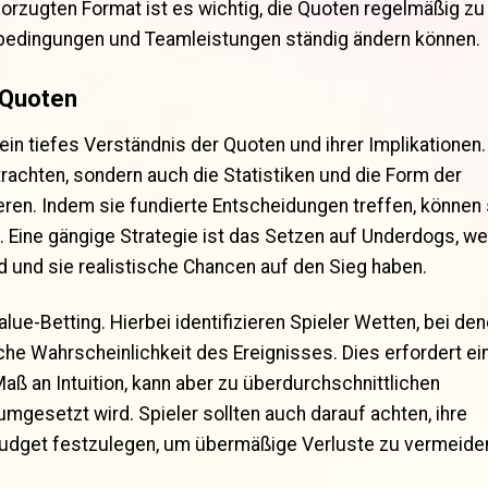
rzugten Format ist es wichtig, die Quoten regelmäßig zu
tbedingungen und Teamleistungen ständig ändern können.
 Quoten
ein tiefes Verständnis der Quoten und ihrer Implikationen.
trachten, sondern auch die Statistiken und die Form der
eren. Indem sie fundierte Entscheidungen treffen, können 
. Eine gängige Strategie ist das Setzen auf Underdogs, w
d und sie realistische Chancen auf den Sieg haben.
alue-Betting. Hierbei identifizieren Spieler Wetten, bei de
iche Wahrscheinlichkeit des Ereignisses. Dies erfordert ei
aß an Intuition, kann aber zu überdurchschnittlichen
mgesetzt wird. Spieler sollten auch darauf achten, ihre
 Budget festzulegen, um übermäßige Verluste zu vermeide