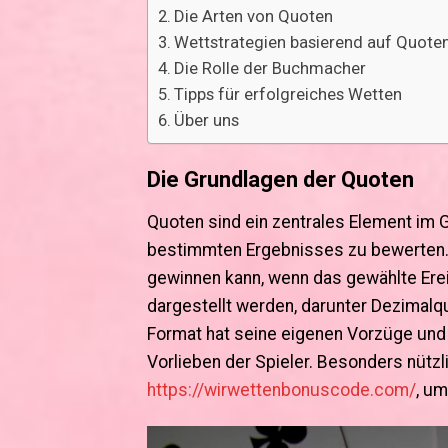
Die Arten von Quoten
Wettstrategien basierend auf Quote
Die Rolle der Buchmacher
Tipps für erfolgreiches Wetten
Über uns
Die Grundlagen der Quoten
Quoten sind ein zentrales Element im Gl
bestimmten Ergebnisses zu bewerten. S
gewinnen kann, wenn das gewählte Erei
dargestellt werden, darunter Dezimal
Format hat seine eigenen Vorzüge und 
Vorlieben der Spieler. Besonders nützl
https://wirwettenbonuscode.com/
, um