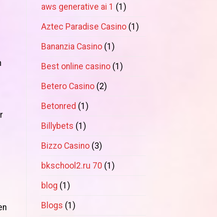
aws generative ai 1
(1)
Aztec Paradise Casino
(1)
Bananzia Casino
(1)
n
Best online casino
(1)
Betero Casino
(2)
Betonred
(1)
r
Billybets
(1)
Bizzo Casino
(3)
bkschool2.ru 70
(1)
blog
(1)
Blogs
(1)
en