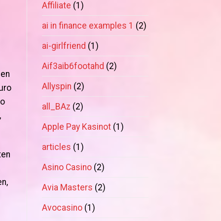
Affiliate
(1)
ai in finance examples 1
(2)
ai-girlfriend
(1)
Aif3aib6footahd
(2)
gen
Allyspin
(2)
uro
to
all_BAz
(2)
,
Apple Pay Kasinot
(1)
articles
(1)
ten
Asino Casino
(2)
en,
Avia Masters
(2)
Avocasino
(1)