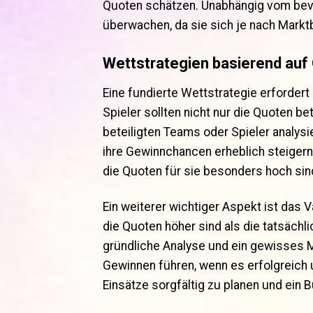
Quoten schätzen. Unabhängig vom bevo
überwachen, da sie sich je nach Mark
Wettstrategien basierend auf
Eine fundierte Wettstrategie erfordert 
Spieler sollten nicht nur die Quoten be
beteiligten Teams oder Spieler analysi
ihre Gewinnchancen erheblich steigern
die Quoten für sie besonders hoch sin
Ein weiterer wichtiger Aspekt ist das V
die Quoten höher sind als die tatsächl
gründliche Analyse und ein gewisses M
Gewinnen führen, wenn es erfolgreich u
Einsätze sorgfältig zu planen und ein