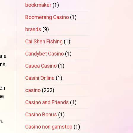
bookmaker
(1)
Boomerang Casino
(1)
brands
(9)
Cai Shen Fishing
(1)
Candybet Casino
(1)
sie
enn
Casea Casino
(1)
Casini Online
(1)
nen
casino
(232)
ne
Casino and Friends
(1)
Casino Bonus
(1)
n.
Casino non gamstop
(1)