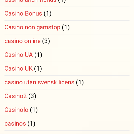
Casino Bonus
(1)
Casino non gamstop
(1)
casino online
(3)
Casino UA
(1)
Casino UK
(1)
casino utan svensk licens
(1)
Casino2
(3)
Casinolo
(1)
casinos
(1)