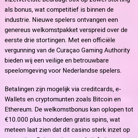
als bonus, wat competitief is binnen de
industrie. Nieuwe spelers ontvangen een
genereus welkomstpakket verspreid over de
eerste drie stortingen. Met een officiële
vergunning van de Curaçao Gaming Authority
bieden wij een veilige en betrouwbare
speelomgeving voor Nederlandse spelers.
Betalingen zijn mogelijk via creditcards, e-
Wallets en cryptomunten zoals Bitcoin en
Ethereum. De welkomstbonus kan oplopen tot
€10.000 plus honderden gratis spins, wat
meteen laat zien dat dit casino sterk inzet op