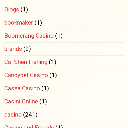
Blogs
(1)
bookmaker
(1)
Boomerang Casino
(1)
brands
(9)
Cai Shen Fishing
(1)
Candybet Casino
(1)
Casea Casino
(1)
Casini Online
(1)
casino
(241)
Casino and Friends
(1)