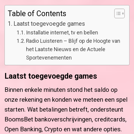
Table of Contents
Laatst toegevoegde games
Installatie internet, tv en bellen
Radio Luisteren – Blijf op de Hoogte van
het Laatste Nieuws en de Actuele
Sportevenementen
Laatst toegevoegde games
Binnen enkele minuten stond het saldo op
onze rekening en konden we meteen een spel
starten. Wat betalingen betreft, ondersteunt
BoomsBet bankoverschrijvingen, creditcards,
Open Banking, Crypto en wat andere opties.