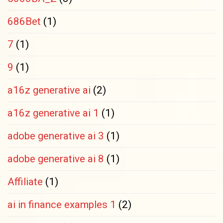
686Bet
(1)
7
(1)
9
(1)
a16z generative ai
(2)
a16z generative ai 1
(1)
adobe generative ai 3
(1)
adobe generative ai 8
(1)
Affiliate
(1)
ai in finance examples 1
(2)