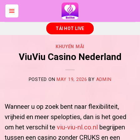
Skip
to
content
TẢI HOT LIVE
KHUYẾN MÃI
ViuViu Casino Nederland
POSTED ON
MAY 19, 2026
BY
ADMIN
Wanneer u op zoek bent naar flexibiliteit,
vrijheid en meer spelopties, dan is het goed
om het verschil te
viu-viu-nl.co.nl
begrijpen
tussen een casino zonder CRUKS en een