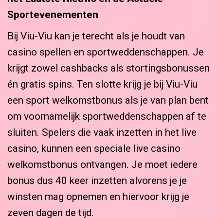
Sportevenementen
Bij Viu-Viu kan je terecht als je houdt van
casino spellen en sportweddenschappen. Je
krijgt zowel cashbacks als stortingsbonussen
én gratis spins. Ten slotte krijg je bij Viu-Viu
een sport welkomstbonus als je van plan bent
om voornamelijk sportweddenschappen af te
sluiten. Spelers die vaak inzetten in het live
casino, kunnen een speciale live casino
welkomstbonus ontvangen. Je moet iedere
bonus dus 40 keer inzetten alvorens je je
winsten mag opnemen en hiervoor krijg je
zeven dagen de tijd.