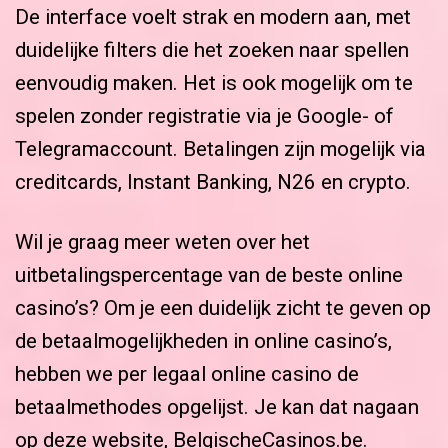
De interface voelt strak en modern aan, met
duidelijke filters die het zoeken naar spellen
eenvoudig maken. Het is ook mogelijk om te
spelen zonder registratie via je Google- of
Telegramaccount. Betalingen zijn mogelijk via
creditcards, Instant Banking, N26 en crypto.
Wil je graag meer weten over het
uitbetalingspercentage van de beste online
casino’s? Om je een duidelijk zicht te geven op
de betaalmogelijkheden in online casino’s,
hebben we per legaal online casino de
betaalmethodes opgelijst. Je kan dat nagaan
op deze website, BelgischeCasinos.be.