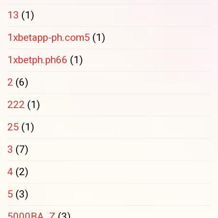
13
(1)
1xbetapp-ph.com5
(1)
1xbetph.ph66
(1)
2
(6)
222
(1)
25
(1)
3
(7)
4
(2)
5
(3)
5000BA_Z
(3)