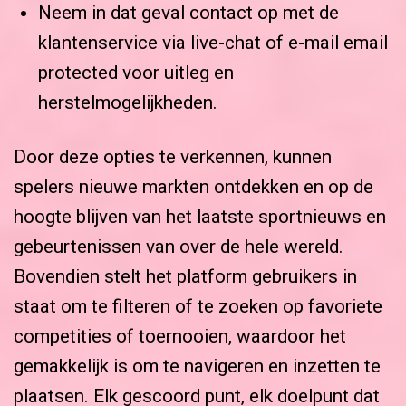
Neem in dat geval contact op met de
klantenservice via live-chat of e-mail email
protected voor uitleg en
herstelmogelijkheden.
Door deze opties te verkennen, kunnen
spelers nieuwe markten ontdekken en op de
hoogte blijven van het laatste sportnieuws en
gebeurtenissen van over de hele wereld.
Bovendien stelt het platform gebruikers in
staat om te filteren of te zoeken op favoriete
competities of toernooien, waardoor het
gemakkelijk is om te navigeren en inzetten te
plaatsen. Elk gescoord punt, elk doelpunt dat