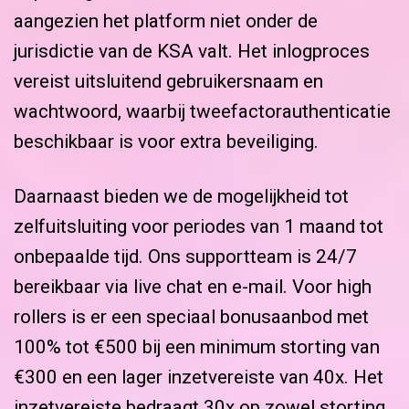
aangezien het platform niet onder de
jurisdictie van de KSA valt. Het inlogproces
vereist uitsluitend gebruikersnaam en
wachtwoord, waarbij tweefactorauthenticatie
beschikbaar is voor extra beveiliging.
Daarnaast bieden we de mogelijkheid tot
zelfuitsluiting voor periodes van 1 maand tot
onbepaalde tijd. Ons supportteam is 24/7
bereikbaar via live chat en e-mail. Voor high
rollers is er een speciaal bonusaanbod met
100% tot €500 bij een minimum storting van
€300 en een lager inzetvereiste van 40x. Het
inzetvereiste bedraagt 30x op zowel storting