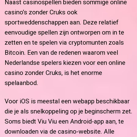
Naast casinospellen bieden sommige online
casino’s zonder Cruks ook
sportweddenschappen aan. Deze relatief
eenvoudige spellen zijn ontworpen om in te
zetten en te spelen via cryptomunten zoals
Bitcoin. Een van de redenen waarom veel
Nederlandse spelers kiezen voor een online
casino zonder Cruks, is het enorme
spelaanbod.
Voor iOS is meestal een webapp beschikbaar
die je als snelkoppeling op je beginscherm zet.
Soms biedt Viu Viu een Android-app aan, te
downloaden via de casino-website. Alle