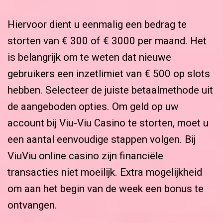
Hiervoor dient u eenmalig een bedrag te
storten van € 300 of € 3000 per maand. Het
is belangrijk om te weten dat nieuwe
gebruikers een inzetlimiet van € 500 op slots
hebben. Selecteer de juiste betaalmethode uit
de aangeboden opties. Om geld op uw
account bij Viu-Viu Casino te storten, moet u
een aantal eenvoudige stappen volgen. Bij
ViuViu online casino zijn financiële
transacties niet moeilijk. Extra mogelijkheid
om aan het begin van de week een bonus te
ontvangen.