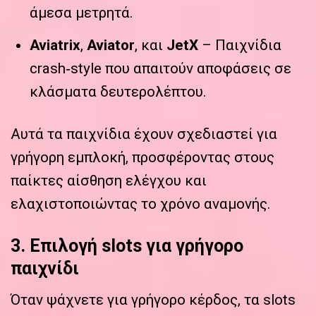
άμεσα μετρητά.
Aviatrix
,
Aviator
, και
JetX
– Παιχνίδια
crash‑style που απαιτούν αποφάσεις σε
κλάσματα δευτερολέπτου.
Αυτά τα παιχνίδια έχουν σχεδιαστεί για
γρήγορη εμπλοκή, προσφέροντας στους
παίκτες αίσθηση ελέγχου και
ελαχιστοποιώντας το χρόνο αναμονής.
3. Επιλογή slots για γρήγορο
παιχνίδι
Όταν ψάχνετε για γρήγορο κέρδος, τα slots