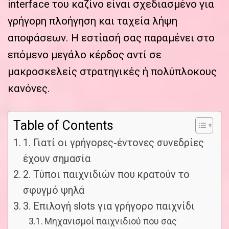
interface του καζίνο είναι σχεδιασμένο για
γρήγορη πλοήγηση και ταχεία λήψη
αποφάσεων. Η εστίασή σας παραμένει στο
επόμενο μεγάλο κέρδος αντί σε
μακροσκελείς στρατηγικές ή πολύπλοκους
κανόνες.
Table of Contents
1. Γιατί οι γρήγορες‑έντονες συνεδρίες
έχουν σημασία
2. Τύποι παιχνιδιών που κρατούν το
σφυγμό ψηλά
3. Επιλογή slots για γρήγορο παιχνίδι
Μηχανισμοί παιχνιδιού που σας