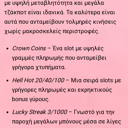
με υψηλή μεταβλητότητα και μεγάλα
τζάκποτ είναι ιδανικά. Τα καλύτερα είναι
αυτά που ανταμείβουν τολμηρές κινήσεις
χωρίς μακροσκελείς περιστροφές.
Crown Coins
– Ένα slot με υψηλές
γραμμές πληρωμής που ανταμείβει
γρήγορα χτυπήματα.
Hell Hot 20/40/100
– Μια σειρά slots με
γρήγορες πληρωμές και εκρηκτικούς
bonus γύρους.
Lucky Streak 3/1000
– Γνωστό για την
παροχή μεγάλων μπόνους μέσα σε λίγες