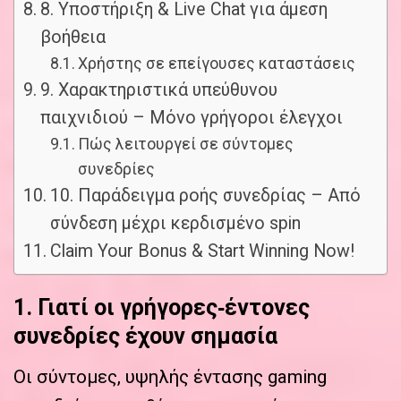
8. Υποστήριξη & Live Chat για άμεση
βοήθεια
Χρήστης σε επείγουσες καταστάσεις
9. Χαρακτηριστικά υπεύθυνου
παιχνιδιού – Μόνο γρήγοροι έλεγχοι
Πώς λειτουργεί σε σύντομες
συνεδρίες
10. Παράδειγμα ροής συνεδρίας – Από
σύνδεση μέχρι κερδισμένο spin
Claim Your Bonus & Start Winning Now!
1. Γιατί οι γρήγορες‑έντονες
συνεδρίες έχουν σημασία
Οι σύντομες, υψηλής έντασης gaming