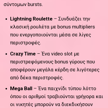
σύντομων bursts.
Lightning Roulette
– Συνδυάζει την
κλασική ρουλέτα με bonus multipliers
που ενεργοποιούνται μέσα σε λίγες
περιστροφές.
Crazy Time
– Ένα video slot με
περιστρεφόμενους bonus γύρους που
αποφέρουν μεγάλα κέρδη σε λιγότερες
από δέκα περιστροφές.
Mega Ball
– Ένα παιχνίδι τύπου λόττο
όπου οι αριθμοί τραβιούνται γρήγορα και
οι νικητές μπορούν να διεκδικήσουν