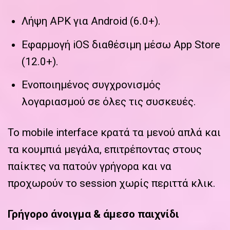
Λήψη APK για Android (6.0+).
Εφαρμογή iOS διαθέσιμη μέσω App Store
(12.0+).
Ενοποιημένος συγχρονισμός
λογαριασμού σε όλες τις συσκευές.
Το mobile interface κρατά τα μενού απλά και
τα κουμπιά μεγάλα, επιτρέποντας στους
παίκτες να πατούν γρήγορα και να
προχωρούν το session χωρίς περιττά κλικ.
Γρήγορο άνοιγμα & άμεσο παιχνίδι