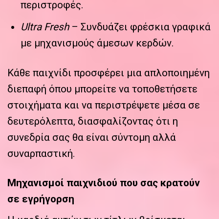
περιστροφές.
Ultra Fresh
– Συνδυάζει φρέσκια γραφικά
με μηχανισμούς άμεσων κερδών.
Κάθε παιχνίδι προσφέρει μια απλοποιημένη
διεπαφή όπου μπορείτε να τοποθετήσετε
στοιχήματα και να περιστρέψετε μέσα σε
δευτερόλεπτα, διασφαλίζοντας ότι η
συνεδρία σας θα είναι σύντομη αλλά
συναρπαστική.
Μηχανισμοί παιχνιδιού που σας κρατούν
σε εγρήγορση