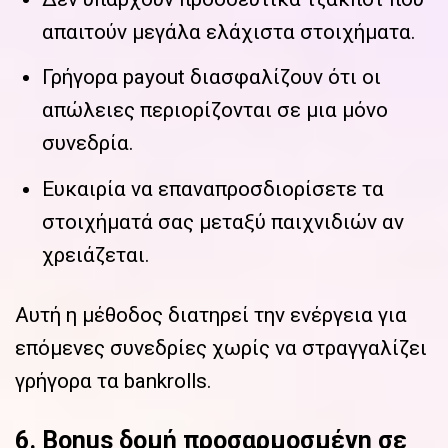
απαιτούν μεγάλα ελάχιστα στοιχήματα.
Γρήγορα payout διασφαλίζουν ότι οι
απώλειες περιορίζονται σε μια μόνο
συνεδρία.
Ευκαιρία να επαναπροσδιορίσετε τα
στοιχήματά σας μεταξύ παιχνιδιών αν
χρειάζεται.
Αυτή η μέθοδος διατηρεί την ενέργεια για
επόμενες συνεδρίες χωρίς να στραγγαλίζει
γρήγορα τα bankrolls.
6. Bonus δομή προσαρμοσμένη σε