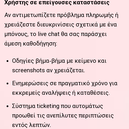
Χρήστης σε επείγουσες καταστάσεις
Αν αντιμετωπίζετε πρόβλημα πληρωμής ή
χρειάζεστε διευκρινίσεις σχετικά με ένα
μπόνους, το live chat θα σας παράσχει
άμεση καθοδήγηση:
Οδηγίες βήμα‑βήμα με κείμενο και
screenshots αν χρειάζεται.
Ενημερώσεις σε πραγματικό χρόνο για
εκκρεμείς αναλήψεις ή καταθέσεις.
Σύστημα ticketing που αυτομάτως
προωθεί τις ανεπίλυτες περιπτώσεις
εντός λεπτών.