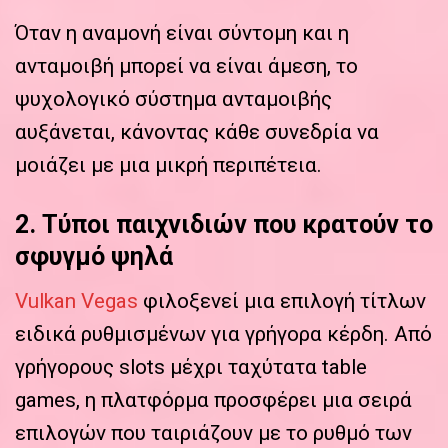
Όταν η αναμονή είναι σύντομη και η
ανταμοιβή μπορεί να είναι άμεση, το
ψυχολογικό σύστημα ανταμοιβής
αυξάνεται, κάνοντας κάθε συνεδρία να
μοιάζει με μια μικρή περιπέτεια.
2. Τύποι παιχνιδιών που κρατούν το
σφυγμό ψηλά
Vulkan Vegas
φιλοξενεί μια επιλογή τίτλων
ειδικά ρυθμισμένων για γρήγορα κέρδη. Από
γρήγορους slots μέχρι ταχύτατα table
games, η πλατφόρμα προσφέρει μια σειρά
επιλογών που ταιριάζουν με το ρυθμό των