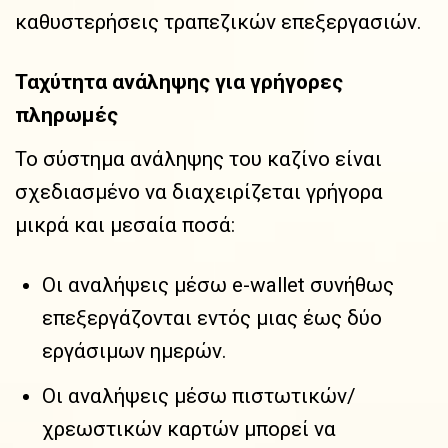
καθυστερήσεις τραπεζικών επεξεργασιών.
Ταχύτητα ανάληψης για γρήγορες
πληρωμές
Το σύστημα ανάληψης του καζίνο είναι
σχεδιασμένο να διαχειρίζεται γρήγορα
μικρά και μεσαία ποσά:
Οι αναλήψεις μέσω e-wallet συνήθως
επεξεργάζονται εντός μιας έως δύο
εργάσιμων ημερών.
Οι αναλήψεις μέσω πιστωτικών/
χρεωστικών καρτών μπορεί να