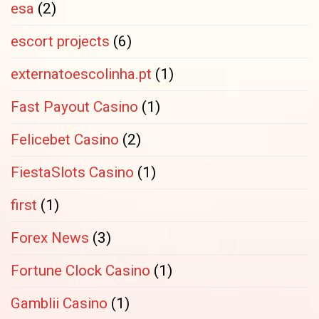
esa
(2)
escort projects
(6)
externatoescolinha.pt
(1)
Fast Payout Casino
(1)
Felicebet Casino
(2)
FiestaSlots Casino
(1)
first
(1)
Forex News
(3)
Fortune Clock Casino
(1)
Gamblii Casino
(1)