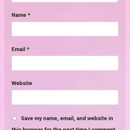
Name
*
Email
*
Website
Save my name, email, and website in
this browser for the next time I comment.