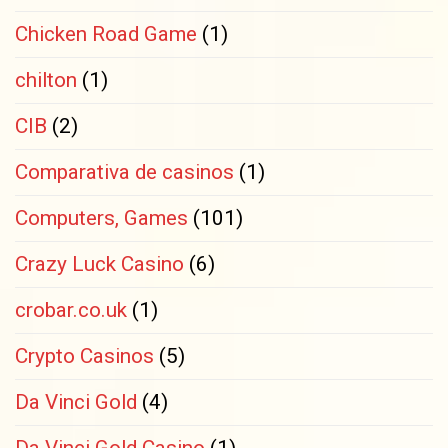
Chicken Road Game
(1)
chilton
(1)
CIB
(2)
Comparativa de casinos
(1)
Computers, Games
(101)
Crazy Luck Casino
(6)
crobar.co.uk
(1)
Crypto Casinos
(5)
Da Vinci Gold
(4)