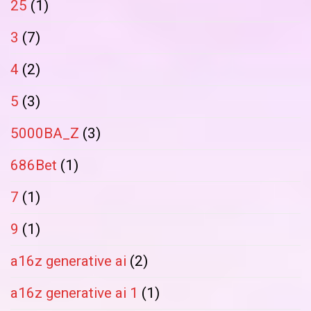
25
(1)
3
(7)
4
(2)
5
(3)
5000BA_Z
(3)
686Bet
(1)
7
(1)
9
(1)
a16z generative ai
(2)
a16z generative ai 1
(1)