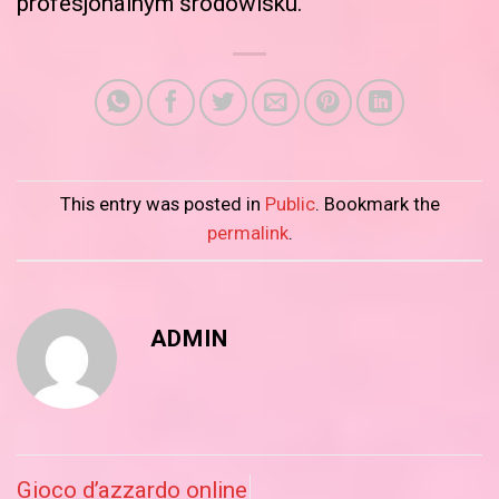
profesjonalnym środowisku.
This entry was posted in
Public
. Bookmark the
permalink
.
ADMIN
Gioco d’azzardo online