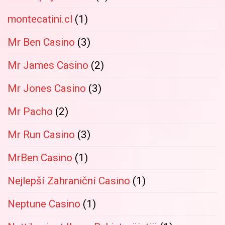
montecatini.cl
(1)
Mr Ben Casino
(3)
Mr James Casino
(2)
Mr Jones Casino
(3)
Mr Pacho
(2)
Mr Run Casino
(3)
MrBen Casino
(1)
Nejlepší Zahraniční Casino
(1)
Neptune Casino
(1)