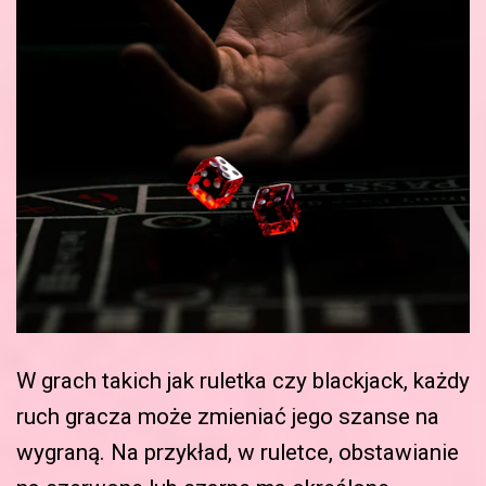
W grach takich jak ruletka czy blackjack, każdy
ruch gracza może zmieniać jego szanse na
wygraną. Na przykład, w ruletce, obstawianie