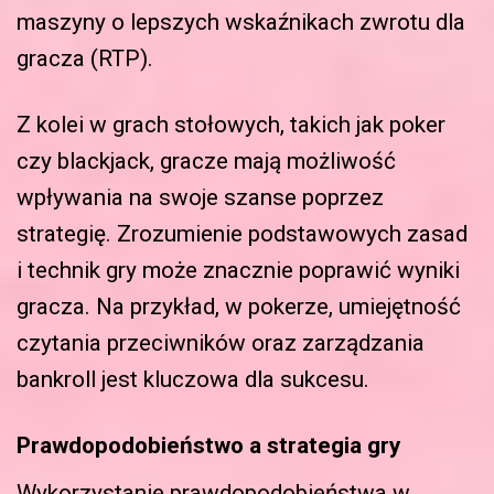
maszyny o lepszych wskaźnikach zwrotu dla
gracza (RTP).
Z kolei w grach stołowych, takich jak poker
czy blackjack, gracze mają możliwość
wpływania na swoje szanse poprzez
strategię. Zrozumienie podstawowych zasad
i technik gry może znacznie poprawić wyniki
gracza. Na przykład, w pokerze, umiejętność
czytania przeciwników oraz zarządzania
bankroll jest kluczowa dla sukcesu.
Prawdopodobieństwo a strategia gry
Wykorzystanie prawdopodobieństwa w