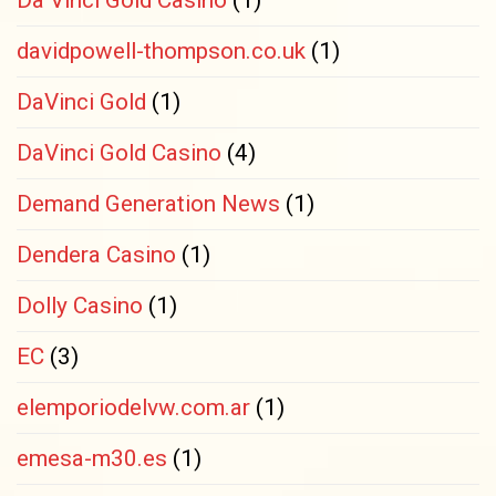
Da Vinci Gold Casino
(1)
davidpowell-thompson.co.uk
(1)
DaVinci Gold
(1)
DaVinci Gold Casino
(4)
Demand Generation News
(1)
Dendera Casino
(1)
Dolly Casino
(1)
EC
(3)
elemporiodelvw.com.ar
(1)
emesa-m30.es
(1)