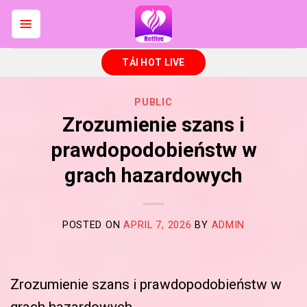
Skip
to
content
TẢI HOT LIVE
PUBLIC
Zrozumienie szans i
prawdopodobieństw w
grach hazardowych
POSTED ON
APRIL 7, 2026
BY
ADMIN
Zrozumienie szans i prawdopodobieństw w