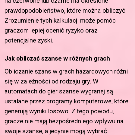
na czerwone lub czarne ma określone
prawdopodobieństwo, które można obliczyć.
Zrozumienie tych kalkulacji może pomóc
graczom lepiej ocenić ryzyko oraz
potencjalne zyski.
Jak obliczać szanse w różnych grach
Obliczanie szans w grach hazardowych różni
się w zależności od rodzaju gry. W
automatach do gier szanse wygranej są
ustalane przez programy komputerowe, które
generują wyniki losowo. Z tego powodu,
gracze nie mają bezpośredniego wpływu na
swoje szanse, a jedynie mogą wybrać