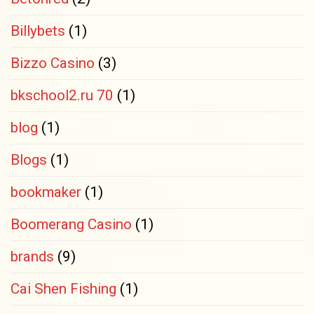
Billybets
(1)
Bizzo Casino
(3)
bkschool2.ru 70
(1)
blog
(1)
Blogs
(1)
bookmaker
(1)
Boomerang Casino
(1)
brands
(9)
Cai Shen Fishing
(1)