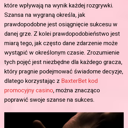
które wpływają na wynik każdej rozgrywki.
Szansa na wygraną określa, jak
prawdopodobne jest osiągnięcie sukcesu w
danej grze. Z kolei prawdopodobieństwo jest
miarą tego, jak często dane zdarzenie może
wystąpić w określonym czasie. Zrozumienie
tych pojęć jest niezbędne dla każdego gracza,
który pragnie podejmować świadome decyzje,
dlatego korzystając z
BaxterBet kod
promocyjny casino
, można znacząco
poprawić swoje szanse na sukces.