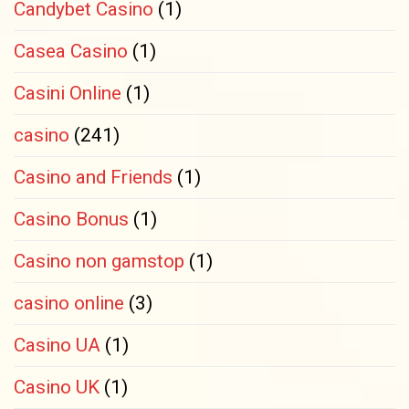
Candybet Casino
(1)
Casea Casino
(1)
Casini Online
(1)
casino
(241)
Casino and Friends
(1)
Casino Bonus
(1)
Casino non gamstop
(1)
casino online
(3)
Casino UA
(1)
Casino UK
(1)