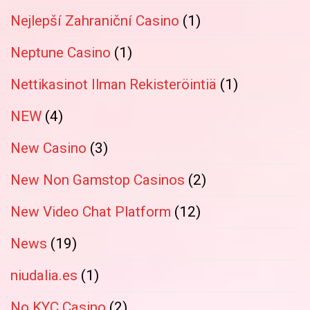
Nejlepší Zahraniční Casino
(1)
Neptune Casino
(1)
Nettikasinot Ilman Rekisteröintiä
(1)
NEW
(4)
New Casino
(3)
New Non Gamstop Casinos
(2)
New Video Chat Platform
(12)
News
(19)
niudalia.es
(1)
No KYC Casino
(2)