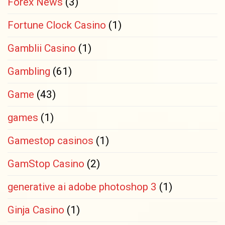
Forex News
(3)
Fortune Clock Casino
(1)
Gamblii Casino
(1)
Gambling
(61)
Game
(43)
games
(1)
Gamestop casinos
(1)
GamStop Casino
(2)
generative ai adobe photoshop 3
(1)
Ginja Casino
(1)