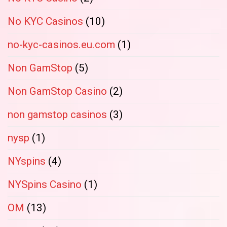
No KYC Casinos
(10)
no-kyc-casinos.eu.com
(1)
Non GamStop
(5)
Non GamStop Casino
(2)
non gamstop casinos
(3)
nysp
(1)
NYspins
(4)
NYSpins Casino
(1)
OM
(13)