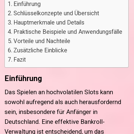
Einführung
Schlüsselkonzepte und Übersicht
Hauptmerkmale und Details
Praktische Beispiele und Anwendungsfälle
Vorteile und Nachteile
Zusätzliche Einblicke
Fazit
Einführung
Das Spielen an hochvolatilen Slots kann
sowohl aufregend als auch herausfordernd
sein, insbesondere für Anfänger in
Deutschland. Eine effektive Bankroll-
Verwaltung ist entscheidend, um das