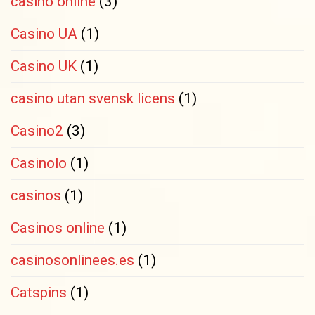
casino online
(3)
Casino UA
(1)
Casino UK
(1)
casino utan svensk licens
(1)
Casino2
(3)
Casinolo
(1)
casinos
(1)
Casinos online
(1)
casinosonlinees.es
(1)
Catspins
(1)