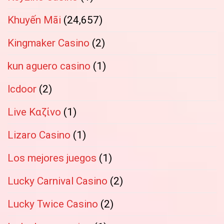
Khuyến Mãi
(24,657)
Kingmaker Casino
(2)
kun aguero casino
(1)
lcdoor
(2)
Live Καζίνο
(1)
Lizaro Casino
(1)
Los mejores juegos
(1)
Lucky Carnival Casino
(2)
Lucky Twice Casino
(2)