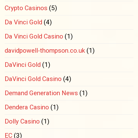
Crypto Casinos
(5)
Da Vinci Gold
(4)
Da Vinci Gold Casino
(1)
davidpowell-thompson.co.uk
(1)
DaVinci Gold
(1)
DaVinci Gold Casino
(4)
Demand Generation News
(1)
Dendera Casino
(1)
Dolly Casino
(1)
EC
(3)