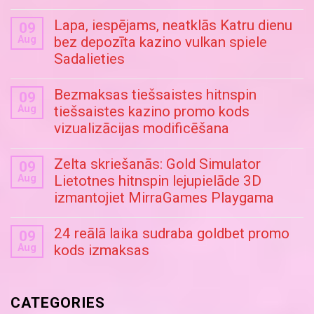
Lapa, iespējams, neatklās Katru dienu
09
Aug
bez depozīta kazino vulkan spiele
Sadalieties
Bezmaksas tiešsaistes hitnspin
09
Aug
tiešsaistes kazino promo kods
vizualizācijas modificēšana
Zelta skriešanās: Gold Simulator
09
Aug
Lietotnes hitnspin lejupielāde 3D
izmantojiet MirraGames Playgama
24 reālā laika sudraba goldbet promo
09
Aug
kods izmaksas
CATEGORIES