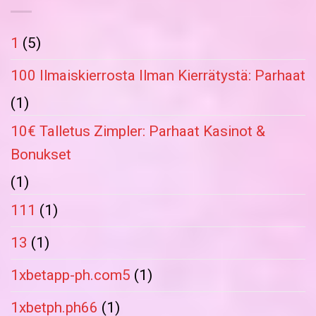
1
(5)
100 Ilmaiskierrosta Ilman Kierrätystä: Parhaat
(1)
10€ Talletus Zimpler: Parhaat Kasinot &
Bonukset
(1)
111
(1)
13
(1)
1xbetapp-ph.com5
(1)
1xbetph.ph66
(1)