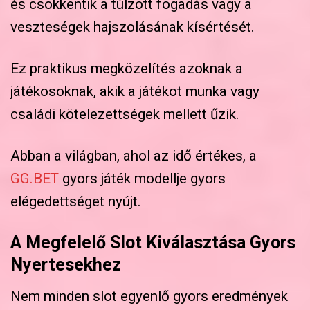
és csökkentik a túlzott fogadás vagy a
veszteségek hajszolásának kísértését.
Ez praktikus megközelítés azoknak a
játékosoknak, akik a játékot munka vagy
családi kötelezettségek mellett űzik.
Abban a világban, ahol az idő értékes, a
GG.BET
gyors játék modellje gyors
elégedettséget nyújt.
A Megfelelő Slot Kiválasztása Gyors
Nyertesekhez
Nem minden slot egyenlő gyors eredmények