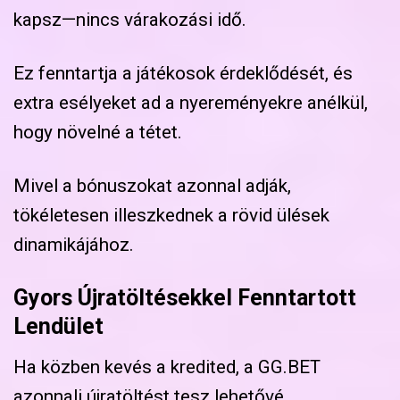
kapsz—nincs várakozási idő.
Ez fenntartja a játékosok érdeklődését, és
extra esélyeket ad a nyereményekre anélkül,
hogy növelné a tétet.
Mivel a bónuszokat azonnal adják,
tökéletesen illeszkednek a rövid ülések
dinamikájához.
Gyors Újratöltésekkel Fenntartott
Lendület
Ha közben kevés a kredited, a GG.BET
azonnali újratöltést tesz lehetővé