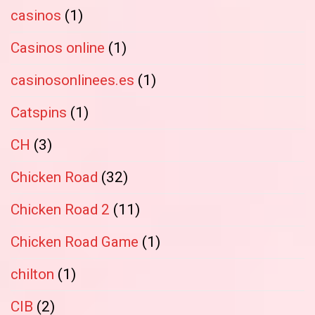
casinos
(1)
Casinos online
(1)
casinosonlinees.es
(1)
Catspins
(1)
CH
(3)
Chicken Road
(32)
Chicken Road 2
(11)
Chicken Road Game
(1)
chilton
(1)
CIB
(2)