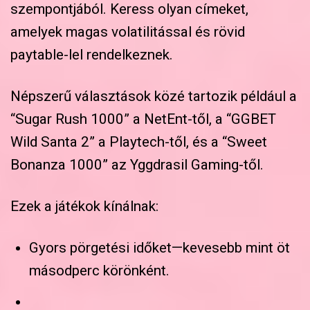
szempontjából. Keress olyan címeket,
amelyek magas volatilitással és rövid
paytable-lel rendelkeznek.
Népszerű választások közé tartozik például a
“Sugar Rush 1000” a NetEnt-től, a “GGBET
Wild Santa 2” a Playtech-től, és a “Sweet
Bonanza 1000” az Yggdrasil Gaming-től.
Ezek a játékok kínálnak:
Gyors pörgetési időket—kevesebb mint öt
másodperc körönként.