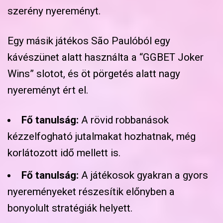
szerény nyereményt.
Egy másik játékos São Paulóból egy
kávészünet alatt használta a “GGBET Joker
Wins” slotot, és öt pörgetés alatt nagy
nyereményt ért el.
Fő tanulság:
A rövid robbanások
kézzelfogható jutalmakat hozhatnak, még
korlátozott idő mellett is.
Fő tanulság:
A játékosok gyakran a gyors
nyereményeket részesítik előnyben a
bonyolult stratégiák helyett.