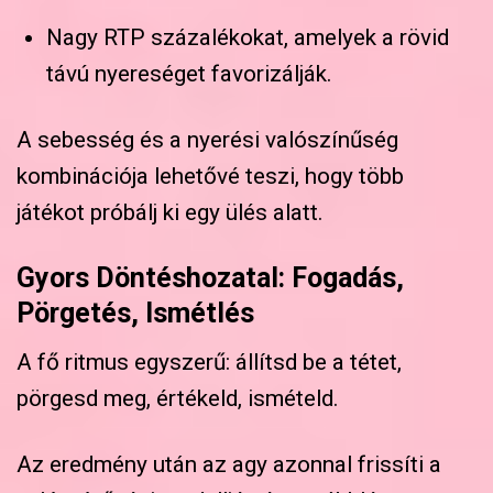
Nagy RTP százalékokat, amelyek a rövid
távú nyereséget favorizálják.
A sebesség és a nyerési valószínűség
kombinációja lehetővé teszi, hogy több
játékot próbálj ki egy ülés alatt.
Gyors Döntéshozatal: Fogadás,
Pörgetés, Ismétlés
A fő ritmus egyszerű: állítsd be a tétet,
pörgesd meg, értékeld, ismételd.
Az eredmény után az agy azonnal frissíti a