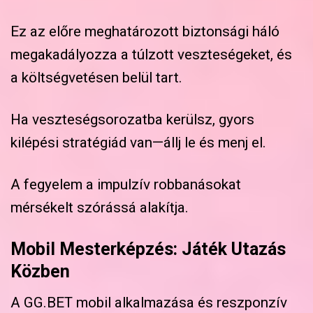
Ez az előre meghatározott biztonsági háló
megakadályozza a túlzott veszteségeket, és
a költségvetésen belül tart.
Ha veszteségsorozatba kerülsz, gyors
kilépési stratégiád van—állj le és menj el.
A fegyelem a impulzív robbanásokat
mérsékelt szórássá alakítja.
Mobil Mesterképzés: Játék Utazás
Közben
A GG.BET mobil alkalmazása és reszponzív