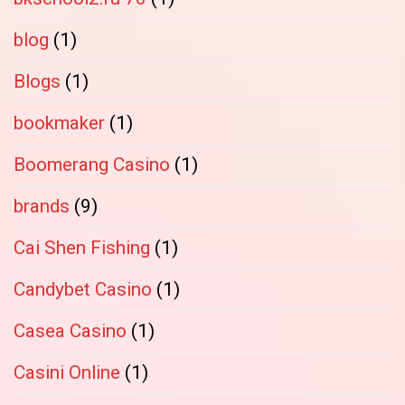
blog
(1)
Blogs
(1)
bookmaker
(1)
Boomerang Casino
(1)
brands
(9)
Cai Shen Fishing
(1)
Candybet Casino
(1)
Casea Casino
(1)
Casini Online
(1)