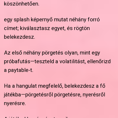
köszönhetően.
egy splash képernyő mutat néhány forró
címet; kiválasztasz egyet, és rögtön
belekezdesz.
Az első néhány pörgetés olyan, mint egy
próbafutás—teszteld a volatilitást, ellenőrizd
a paytable-t.
Ha a hangulat megfelelő, belekezdesz a fő
játékba—pörgetésről pörgetésre, nyerésről
nyerésre.