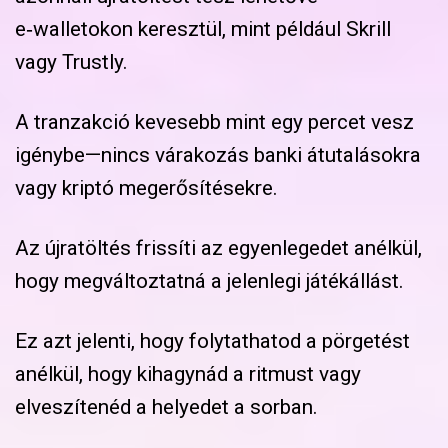
e‑walletokon keresztül, mint például Skrill
vagy Trustly.
A tranzakció kevesebb mint egy percet vesz
igénybe—nincs várakozás banki átutalásokra
vagy kriptó megerősítésekre.
Az újratöltés frissíti az egyenlegedet anélkül,
hogy megváltoztatná a jelenlegi játékállást.
Ez azt jelenti, hogy folytathatod a pörgetést
anélkül, hogy kihagynád a ritmust vagy
elveszítenéd a helyedet a sorban.