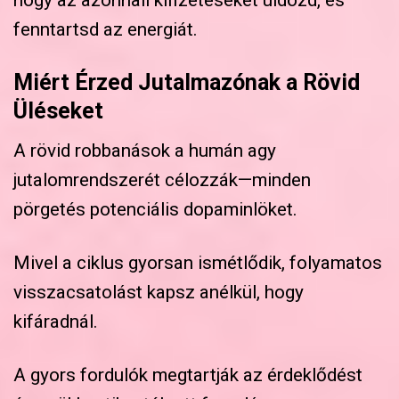
fenntartsd az energiát.
Miért Érzed Jutalmazónak a Rövid
Üléseket
A rövid robbanások a humán agy
jutalomrendszerét célozzák—minden
pörgetés potenciális dopaminlöket.
Mivel a ciklus gyorsan ismétlődik, folyamatos
visszacsatolást kapsz anélkül, hogy
kifáradnál.
A gyors fordulók megtartják az érdeklődést