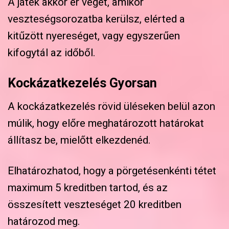
A játék akkor ér véget, amikor
veszteségsorozatba kerülsz, elérted a
kitűzött nyereséget, vagy egyszerűen
kifogytál az időből.
Kockázatkezelés Gyorsan
A kockázatkezelés rövid üléseken belül azon
múlik, hogy előre meghatározott határokat
állítasz be, mielőtt elkezdenéd.
Elhatározhatod, hogy a pörgetésenkénti tétet
maximum 5 kreditben tartod, és az
összesített veszteséget 20 kreditben
határozod meg.