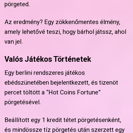
pörgeted.
Az eredmény? Egy zökkenőmentes élmény,
amely lehetővé teszi, hogy bárhol játssz, ahol
van jel.
Valós Játékos Történetek
Egy berlini rendszeres játékos
ebédszünetében bejelentkezett, és tizenöt
percet töltött a “Hot Coins Fortune”
pörgetésével.
Beállított egy 1 kredit tétet pörgetésenként,
és mindössze tíz pörgetés után szerzett egy