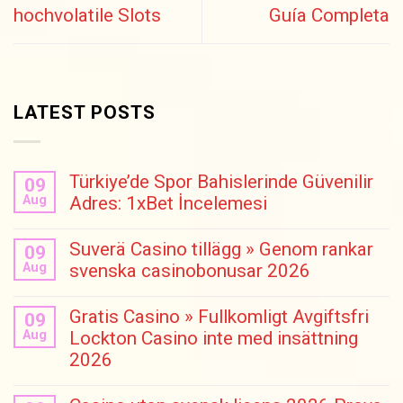
hochvolatile Slots
Guía Completa
LATEST POSTS
Türkiye’de Spor Bahislerinde Güvenilir
09
Aug
Adres: 1xBet İncelemesi
Suverä Casino tillägg » Genom rankar
09
Aug
svenska casinobonusar 2026
Gratis Casino » Fullkomligt Avgiftsfri
09
Aug
Lockton Casino inte med insättning
2026