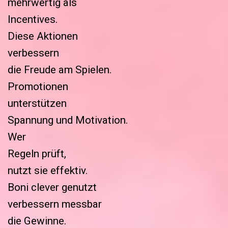
mehrwertig als
Incentives.
Diese Aktionen
verbessern
die Freude am Spielen.
Promotionen
unterstützen
Spannung und Motivation.
Wer
Regeln prüft,
nutzt sie effektiv.
Boni clever genutzt
verbessern messbar
die Gewinne.