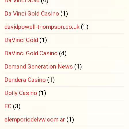
Da Vinci Gold
(4)
Da Vinci Gold Casino
(1)
davidpowell-thompson.co.uk
(1)
DaVinci Gold
(1)
DaVinci Gold Casino
(4)
Demand Generation News
(1)
Dendera Casino
(1)
Dolly Casino
(1)
EC
(3)
elemporiodelvw.com.ar
(1)