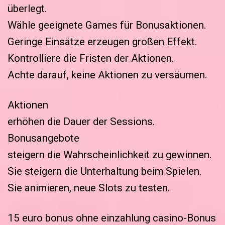
überlegt.
Wähle geeignete Games für Bonusaktionen.
Geringe Einsätze erzeugen großen Effekt.
Kontrolliere die Fristen der Aktionen.
Achte darauf, keine Aktionen zu versäumen.
Aktionen
erhöhen die Dauer der Sessions.
Bonusangebote
steigern die Wahrscheinlichkeit zu gewinnen.
Sie steigern die Unterhaltung beim Spielen.
Sie animieren, neue Slots zu testen.
15 euro bonus ohne einzahlung casino-Bonus