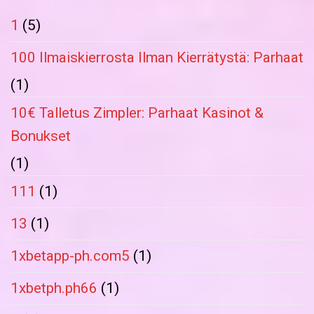
1
(5)
100 Ilmaiskierrosta Ilman Kierrätystä: Parhaat
(1)
10€ Talletus Zimpler: Parhaat Kasinot &
Bonukset
(1)
111
(1)
13
(1)
1xbetapp-ph.com5
(1)
1xbetph.ph66
(1)