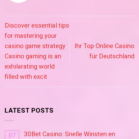
Discover essential tips
for mastering your
casino game strategy
Ihr Top Online Casino
Casino gaming is an
für Deutschland
exhilarating world
filled with excit
LATEST POSTS
30Bet Casino: Snelle Winsten en
07