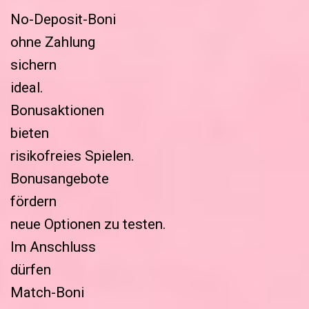
No-Deposit-Boni
ohne Zahlung
sichern
ideal.
Bonusaktionen
bieten
risikofreies Spielen.
Bonusangebote
fördern
neue Optionen zu testen.
Im Anschluss
dürfen
Match-Boni