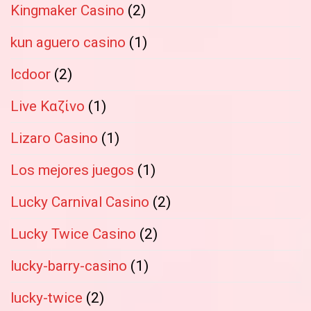
Kingmaker Casino
(2)
kun aguero casino
(1)
lcdoor
(2)
Live Καζίνο
(1)
Lizaro Casino
(1)
Los mejores juegos
(1)
Lucky Carnival Casino
(2)
Lucky Twice Casino
(2)
lucky-barry-casino
(1)
lucky-twice
(2)