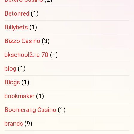
Betonred
(1)
Billybets
(1)
Bizzo Casino
(3)
bkschool2.ru 70
(1)
blog
(1)
Blogs
(1)
bookmaker
(1)
Boomerang Casino
(1)
brands
(9)