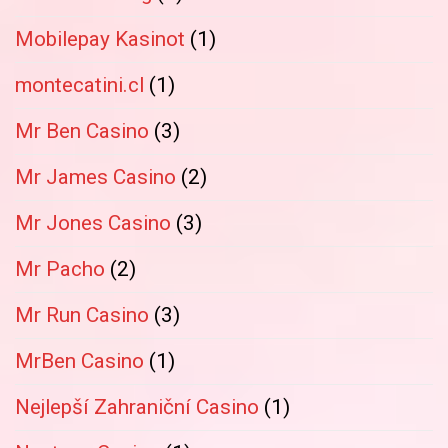
Mobilepay Kasinot
(1)
montecatini.cl
(1)
Mr Ben Casino
(3)
Mr James Casino
(2)
Mr Jones Casino
(3)
Mr Pacho
(2)
Mr Run Casino
(3)
MrBen Casino
(1)
Nejlepší Zahraniční Casino
(1)