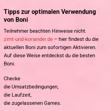
Tipps zur optimalen Verwendung
von Boni
Teilnehmer beachten Hinweise nicht.
zimt-und-koriander.de
– hier findest du die
aktuellen Boni zum sofortigen Aktivieren.
Auf diese Weise entdeckst du die besten
Boni.
Checke
die Umsatzbedingungen,
die Laufzeit,
die zugelassenen Games.