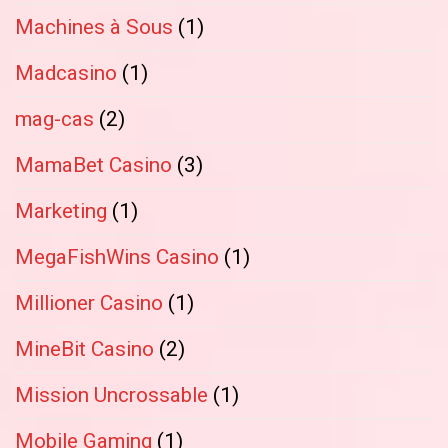
Machines à Sous
(1)
Madcasino
(1)
mag-cas
(2)
MamaBet Casino
(3)
Marketing
(1)
MegaFishWins Casino
(1)
Millioner Casino
(1)
MineBit Casino
(2)
Mission Uncrossable
(1)
Mobile Gaming
(1)