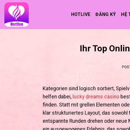
Skip
to
HOTLIVE
ĐĂNG KÝ
HỆ 
content
Ihr Top Onli
POS
Kategorien sind logisch sortiert, Spiel
helfen dabei,
lucky dreams casino
best
finden. Statt mit grellen Elementen od
klar strukturiertes Layout, das sowohl 
entspannte Runden drehen oder neue 
ein ausgewogenes Erlebnis, das sowoh