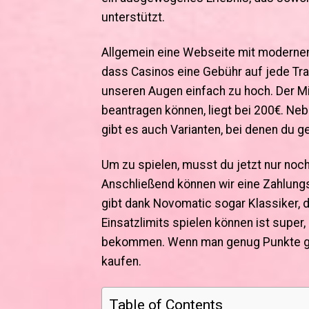
unterstützt.
Allgemein eine Webseite mit modernem 
dass Casinos eine Gebühr auf jede Tra
unseren Augen einfach zu hoch. Der Mi
beantragen können, liegt bei 200€. Ne
gibt es auch Varianten, bei denen du 
Um zu spielen, musst du jetzt nur noch
Anschließend können wir eine Zahlun
gibt dank Novomatic sogar Klassiker, d
Einsatzlimits spielen können ist super
bekommen. Wenn man genug Punkte ge
kaufen.
Table of Contents