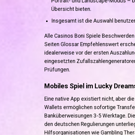
Portrait- und Landscape-Modus – be
Übersicht bieten.
Insgesamt ist die Auswahl benutzer
Alle Casinos Boni Spiele Beschwerden
Seiten Glossar Empfehlenswert erschein
idealerweise vor der ersten Auszahlun
eingesetzten Zufallszahlengeneratoren
Prüfungen.
Mobiles Spiel im Lucky Dream
Eine native App existiert nicht, aber di
Wallets ermöglichen sofortige Transfe
Banküberweisungen 3-5 Werktage. Die N
den deutschen Regulierungen unterliegt
Hilfsorganisationen wie Gambling The