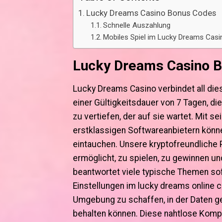
Lucky Dreams Casino Bonus Codes
Schnelle Auszahlung
Mobiles Spiel im Lucky Dreams Casi
Lucky Dreams Casino 
Lucky Dreams Casino verbindet all d
einer Gültigkeitsdauer von 7 Tagen, die
zu vertiefen, der auf sie wartet. Mit 
erstklassigen Softwareanbietern können
eintauchen. Unsere kryptofreundliche Pl
ermöglicht, zu spielen, zu gewinnen un
beantwortet viele typische Themen sofo
Einstellungen im lucky dreams online c
Umgebung zu schaffen, in der Daten ges
behalten können. Diese nahtlose Kompa