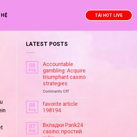
 HỆ
TẢI HOT LIVE
LATEST POSTS
Accountable
08
Aug
gambling: Acquire
triumphant casino
strategies
on
Comments Off
Accountable
zu
gambling:
favorite article
08
Acquire
ein
Aug
198194
triumphant
casino
Вкладки Parik24
07
strategies
et
Aug
casino: простий