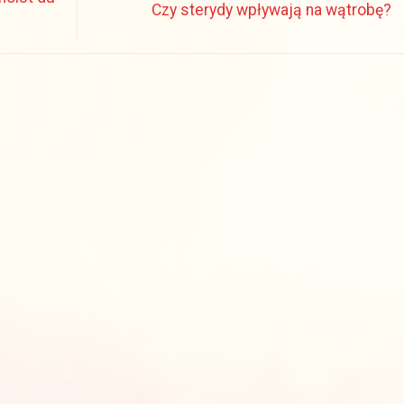
Czy sterydy wpływają na wątrobę?