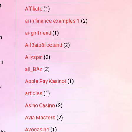
t
Affiliate
(1)
ai in finance examples 1
(2)
ai-girlfriend
(1)
n
Aif3aib6footahd
(2)
Allyspin
(2)
en
all_BAz
(2)
Apple Pay Kasinot
(1)
,
articles
(1)
Asino Casino
(2)
Avia Masters
(2)
Avocasino
(1)