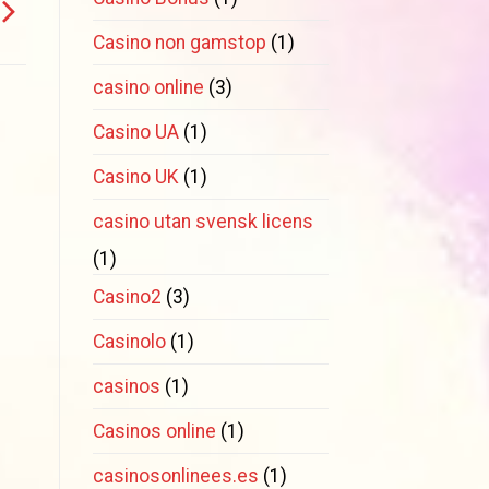
Casino non gamstop
(1)
casino online
(3)
Casino UA
(1)
Casino UK
(1)
casino utan svensk licens
(1)
Casino2
(3)
Casinolo
(1)
casinos
(1)
Casinos online
(1)
casinosonlinees.es
(1)