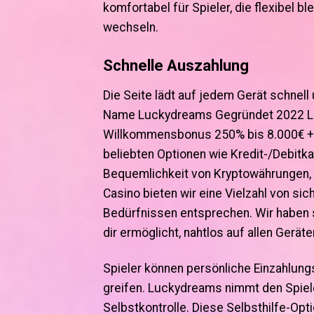
komfortabel für Spieler, die flexibel
wechseln.
Schnelle Auszahlung
Die Seite lädt auf jedem Gerät schnel
Name Luckydreams Gegründet 2022 Liz
Willkommensbonus 250% bis 8.000€ + 20
beliebten Optionen wie Kredit-/Debitkar
Bequemlichkeit von Kryptowährungen, 
Casino bieten wir eine Vielzahl von s
Bedürfnissen entsprechen. Wir haben 
dir ermöglicht, nahtlos auf allen Geräte
Spieler können persönliche Einzahlungs
greifen. Luckydreams nimmt den Spiel
Selbstkontrolle. Diese Selbsthilfe-Opt