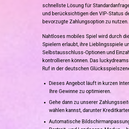
schnellste Lösung für Standardanfrage
und berücksichtigen den VIP-Status des 
bevorzugte Zahlungsoption zu nutzen.
Nahtloses mobiles Spiel wird durch di
Spielern erlaubt, ihre Lieblingsspiele
Selbstausschluss-Optionen und Einzahl
kontrollieren können. Das luckydreams 
Ruf in der deutschen Glücksspielszene
Dieses Angebot läuft in kurzen Inte
Ihre Gewinne zu optimieren.
Gehe dann zu unserer Zahlungsseite
wählen kannst, darunter Kreditkarte
Automatische Bildschirmanpassung f