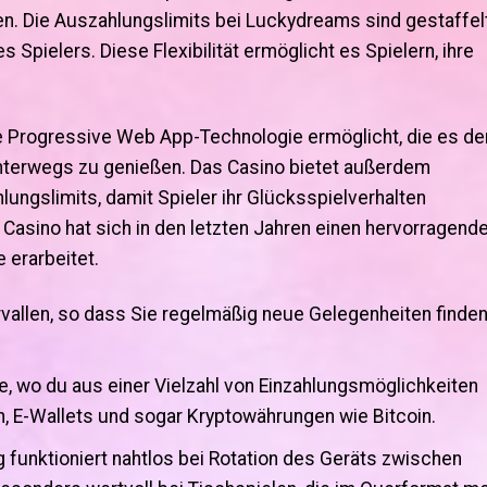
n. Die Auszahlungslimits bei Luckydreams sind gestaffel
Spielers. Diese Flexibilität ermöglicht es Spielern, ihre
e Progressive Web App-Technologie ermöglicht, die es de
 unterwegs zu genießen. Das Casino bietet außerdem
ungslimits, damit Spieler ihr Glücksspielverhalten
Casino hat sich in den letzten Jahren einen hervorragend
 erarbeitet.
rvallen, so dass Sie regelmäßig neue Gelegenheiten finden
, wo du aus einer Vielzahl von Einzahlungsmöglichkeiten
n, E-Wallets und sogar Kryptowährungen wie Bitcoin.
unktioniert nahtlos bei Rotation des Geräts zwischen