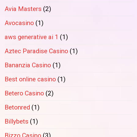
Avia Masters
(2)
Avocasino
(1)
aws generative ai 1
(1)
Aztec Paradise Casino
(1)
Bananzia Casino
(1)
Best online casino
(1)
Betero Casino
(2)
Betonred
(1)
Billybets
(1)
Bizzo Casino
(3)