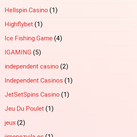
Hellspin Casino
(1)
Highflybet
(1)
Ice Fishing Game
(4)
IGAMING
(5)
independent casino
(2)
Independent Casinos
(1)
JetSetSpins Casino
(1)
Jeu Du Poulet
(1)
jeux
(2)
jimenezvila.es
(1)