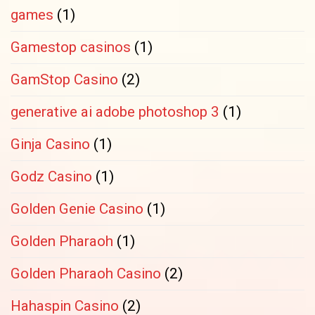
games
(1)
Gamestop casinos
(1)
GamStop Casino
(2)
generative ai adobe photoshop 3
(1)
Ginja Casino
(1)
Godz Casino
(1)
Golden Genie Casino
(1)
Golden Pharaoh
(1)
Golden Pharaoh Casino
(2)
Hahaspin Casino
(2)