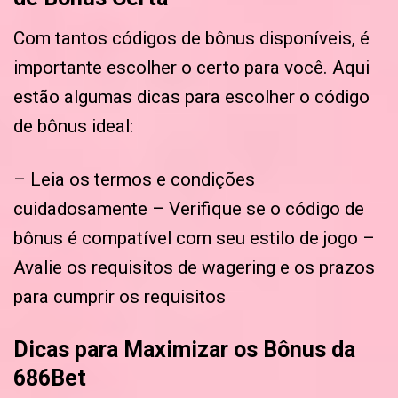
Com tantos códigos de bônus disponíveis, é
importante escolher o certo para você. Aqui
estão algumas dicas para escolher o código
de bônus ideal:
– Leia os termos e condições
cuidadosamente – Verifique se o código de
bônus é compatível com seu estilo de jogo –
Avalie os requisitos de wagering e os prazos
para cumprir os requisitos
Dicas para Maximizar os Bônus da
686Bet