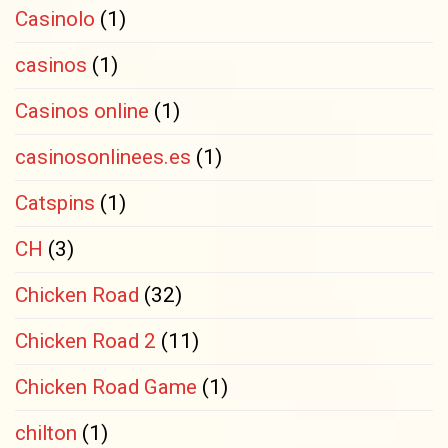
Casinolo
(1)
casinos
(1)
Casinos online
(1)
casinosonlinees.es
(1)
Catspins
(1)
CH
(3)
Chicken Road
(32)
Chicken Road 2
(11)
Chicken Road Game
(1)
chilton
(1)