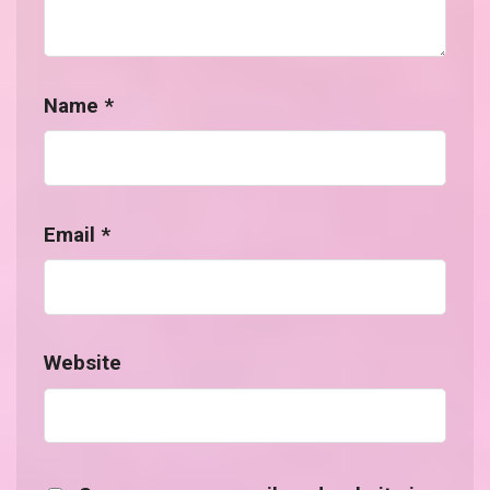
Name
*
Email
*
Website