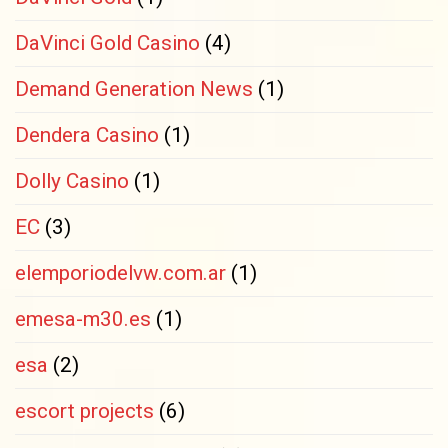
DaVinci Gold Casino
(4)
Demand Generation News
(1)
Dendera Casino
(1)
Dolly Casino
(1)
EC
(3)
elemporiodelvw.com.ar
(1)
emesa-m30.es
(1)
esa
(2)
escort projects
(6)