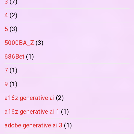
3
(7)
4
(2)
5
(3)
5000BA_Z
(3)
686Bet
(1)
7
(1)
9
(1)
a16z generative ai
(2)
a16z generative ai 1
(1)
adobe generative ai 3
(1)