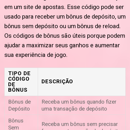
em um site de apostas. Esse código pode ser
usado para receber um bônus de depósito, um
bônus sem depósito ou um bônus de reload.
Os códigos de bônus são úteis porque podem
ajudar a maximizar seus ganhos e aumentar
sua experiência de jogo.
TIPO DE
CÓDIGO
DESCRIÇÃO
DE
BÔNUS
Bônus de
Receba um bônus quando fizer
Depósito
uma transação de depósito
Bônus
Receba um bônus sem precisar
Sem