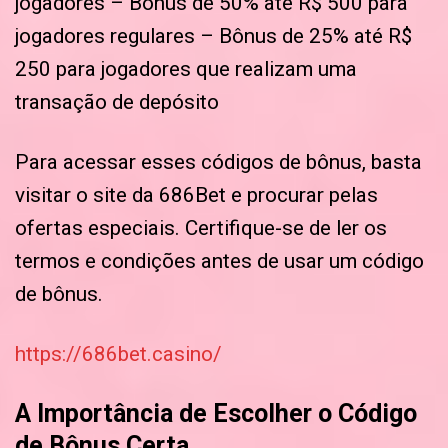
jogadores – Bônus de 50% até R$ 500 para
jogadores regulares – Bônus de 25% até R$
250 para jogadores que realizam uma
transação de depósito
Para acessar esses códigos de bônus, basta
visitar o site da 686Bet e procurar pelas
ofertas especiais. Certifique-se de ler os
termos e condições antes de usar um código
de bônus.
https://686bet.casino/
A Importância de Escolher o Código
de Bônus Certa