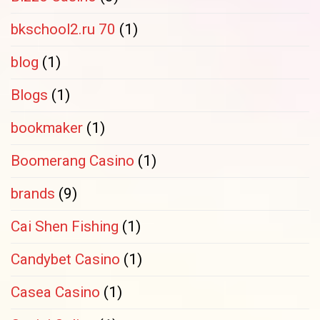
bkschool2.ru 70
(1)
blog
(1)
Blogs
(1)
bookmaker
(1)
Boomerang Casino
(1)
brands
(9)
Cai Shen Fishing
(1)
Candybet Casino
(1)
Casea Casino
(1)