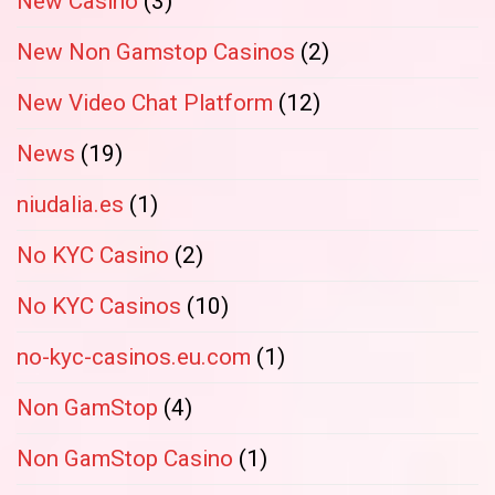
New Casino
(3)
New Non Gamstop Casinos
(2)
New Video Chat Platform
(12)
News
(19)
niudalia.es
(1)
No KYC Casino
(2)
No KYC Casinos
(10)
no-kyc-casinos.eu.com
(1)
Non GamStop
(4)
Non GamStop Casino
(1)