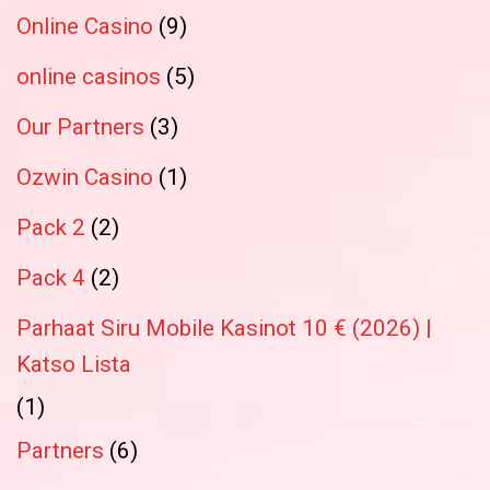
Online Casino
(9)
online casinos
(5)
Our Partners
(3)
Ozwin Casino
(1)
Pack 2
(2)
Pack 4
(2)
Parhaat Siru Mobile Kasinot 10 € (2026) |
Katso Lista
(1)
Partners
(6)