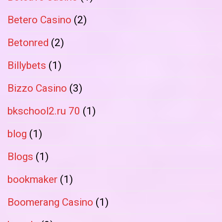
Betero Casino
(2)
Betonred
(2)
Billybets
(1)
Bizzo Casino
(3)
bkschool2.ru 70
(1)
blog
(1)
Blogs
(1)
bookmaker
(1)
Boomerang Casino
(1)