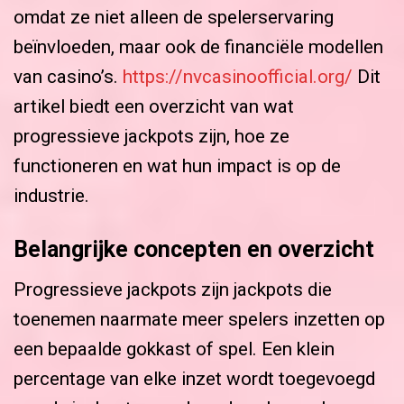
omdat ze niet alleen de spelerservaring
beïnvloeden, maar ook de financiële modellen
van casino’s.
https://nvcasinoofficial.org/
Dit
artikel biedt een overzicht van wat
progressieve jackpots zijn, hoe ze
functioneren en wat hun impact is op de
industrie.
Belangrijke concepten en overzicht
Progressieve jackpots zijn jackpots die
toenemen naarmate meer spelers inzetten op
een bepaalde gokkast of spel. Een klein
percentage van elke inzet wordt toegevoegd