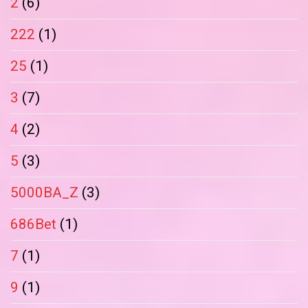
2
(6)
222
(1)
25
(1)
3
(7)
4
(2)
5
(3)
5000BA_Z
(3)
686Bet
(1)
7
(1)
9
(1)