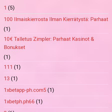
1
(5)
100 Ilmaiskierrosta Ilman Kierrätystä: Parhaat
(1)
10€ Talletus Zimpler: Parhaat Kasinot &
Bonukset
(1)
111
(1)
13
(1)
1xbetapp-ph.com5
(1)
1xbetph.ph66
(1)