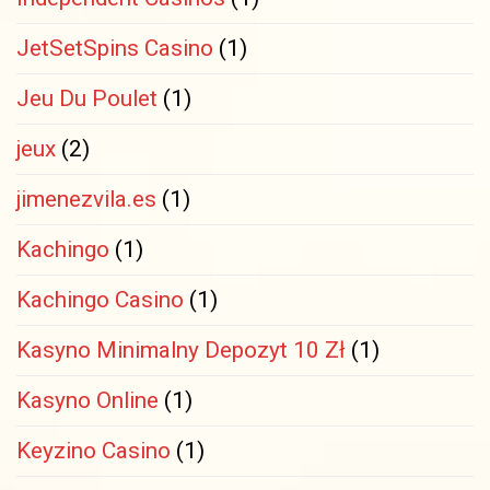
JetSetSpins Casino
(1)
Jeu Du Poulet
(1)
jeux
(2)
jimenezvila.es
(1)
Kachingo
(1)
Kachingo Casino
(1)
Kasyno Minimalny Depozyt 10 Zł
(1)
Kasyno Online
(1)
Keyzino Casino
(1)