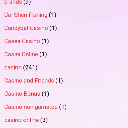
brands
(9)
Cai Shen Fishing
(1)
Candybet Casino
(1)
Casea Casino
(1)
Casini Online
(1)
casino
(241)
Casino and Friends
(1)
Casino Bonus
(1)
Casino non gamstop
(1)
casino online
(3)