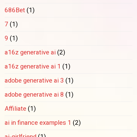
686Bet
(1)
7
(1)
9
(1)
a16z generative ai
(2)
a16z generative ai 1
(1)
adobe generative ai 3
(1)
adobe generative ai 8
(1)
Affiliate
(1)
ai in finance examples 1
(2)
ai-girlfriend
(1)