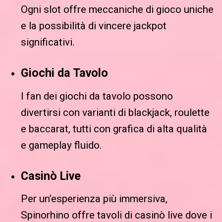
Ogni slot offre meccaniche di gioco uniche
e la possibilità di vincere jackpot
significativi.
Giochi da Tavolo
I fan dei giochi da tavolo possono
divertirsi con varianti di blackjack, roulette
e baccarat, tutti con grafica di alta qualità
e gameplay fluido.
Casinò Live
Per un’esperienza più immersiva,
Spinorhino offre tavoli di casinò live dove i