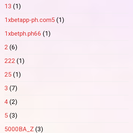
13
(1)
1xbetapp-ph.com5
(1)
1xbetph.ph66
(1)
2
(6)
222
(1)
25
(1)
3
(7)
4
(2)
5
(3)
5000BA_Z
(3)