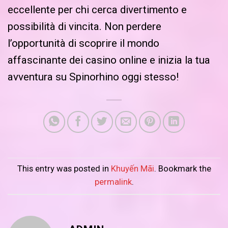
eccellente per chi cerca divertimento e
possibilità di vincita. Non perdere
l’opportunità di scoprire il mondo
affascinante dei casino online e inizia la tua
avventura su Spinorhino oggi stesso!
This entry was posted in
Khuyến Mãi
. Bookmark the
permalink
.