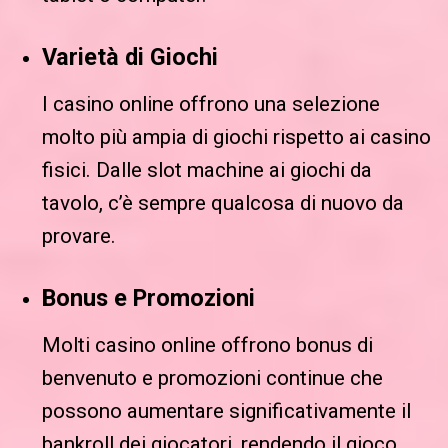
Varietà di Giochi
I casino online offrono una selezione
molto più ampia di giochi rispetto ai casino
fisici. Dalle slot machine ai giochi da
tavolo, c’è sempre qualcosa di nuovo da
provare.
Bonus e Promozioni
Molti casino online offrono bonus di
benvenuto e promozioni continue che
possono aumentare significativamente il
bankroll dei giocatori, rendendo il gioco