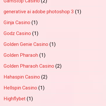
GamStop Casino
(2)
generative ai adobe photoshop 3
(1)
Ginja Casino
(1)
Godz Casino
(1)
Golden Genie Casino
(1)
Golden Pharaoh
(1)
Golden Pharaoh Casino
(2)
Hahaspin Casino
(2)
Hellspin Casino
(1)
Highflybet
(1)