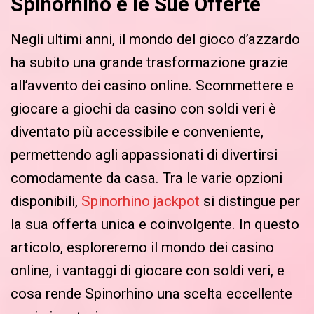
Spinorhino e le Sue Offerte
Negli ultimi anni, il mondo del gioco d’azzardo
ha subito una grande trasformazione grazie
all’avvento dei casino online. Scommettere e
giocare a giochi da casino con soldi veri è
diventato più accessibile e conveniente,
permettendo agli appassionati di divertirsi
comodamente da casa. Tra le varie opzioni
disponibili,
Spinorhino jackpot
si distingue per
la sua offerta unica e coinvolgente. In questo
articolo, esploreremo il mondo dei casino
online, i vantaggi di giocare con soldi veri, e
cosa rende Spinorhino una scelta eccellente