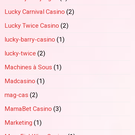
Lucky Carnival Casino
(2)
Lucky Twice Casino
(2)
lucky-barry-casino
(1)
lucky-twice
(2)
Machines à Sous
(1)
Madcasino
(1)
mag-cas
(2)
MamaBet Casino
(3)
Marketing
(1)