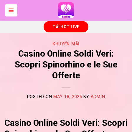
Skip
to
content
TẢI HOT LIVE
KHUYẾN MÃI
Casino Online Soldi Veri:
Scopri Spinorhino e le Sue
Offerte
POSTED ON
MAY 18, 2026
BY
ADMIN
Casino Online Soldi Veri: Scopri