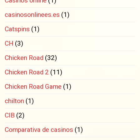
Casinos online
(1)
casinosonlinees.es
(1)
Catspins
(1)
CH
(3)
Chicken Road
(32)
Chicken Road 2
(11)
Chicken Road Game
(1)
chilton
(1)
CIB
(2)
Comparativa de casinos
(1)