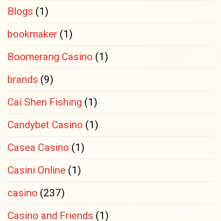
Blogs
(1)
bookmaker
(1)
Boomerang Casino
(1)
brands
(9)
Cai Shen Fishing
(1)
Candybet Casino
(1)
Casea Casino
(1)
Casini Online
(1)
casino
(237)
Casino and Friends
(1)