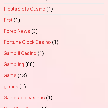
FiestaSlots Casino
(1)
first
(1)
Forex News
(3)
Fortune Clock Casino
(1)
Gamblii Casino
(1)
Gambling
(60)
Game
(43)
games
(1)
Gamestop casinos
(1)