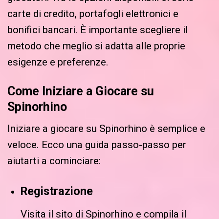
carte di credito, portafogli elettronici e
bonifici bancari. È importante scegliere il
metodo che meglio si adatta alle proprie
esigenze e preferenze.
Come Iniziare a Giocare su
Spinorhino
Iniziare a giocare su Spinorhino è semplice e
veloce. Ecco una guida passo-passo per
aiutarti a cominciare:
Registrazione
Visita il sito di Spinorhino e compila il