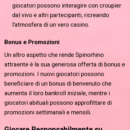
giocatori possono interagire con croupier
dal vivo e altri partecipanti, ricreando
l’atmosfera di un vero casino.
Bonus e Promozioni
Un altro aspetto che rende Spinorhino
attraente è la sua generosa offerta di bonus e
promozioni. I nuovi giocatori possono
beneficiare di un bonus di benvenuto che
aumenta il loro bankroll iniziale, mentre i
giocatori abituali possono approfittare di
promozioni settimanali e mensili.
Giocare Responsabilmente su