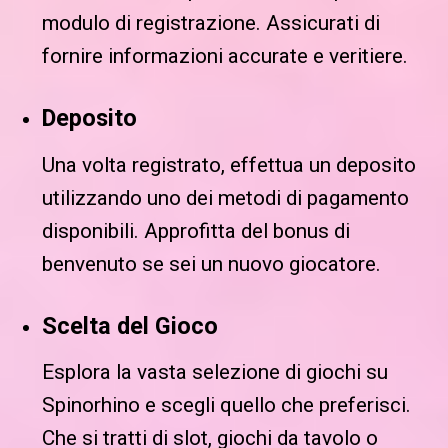
modulo di registrazione. Assicurati di
fornire informazioni accurate e veritiere.
Deposito
Una volta registrato, effettua un deposito
utilizzando uno dei metodi di pagamento
disponibili. Approfitta del bonus di
benvenuto se sei un nuovo giocatore.
Scelta del Gioco
Esplora la vasta selezione di giochi su
Spinorhino e scegli quello che preferisci.
Che si tratti di slot, giochi da tavolo o