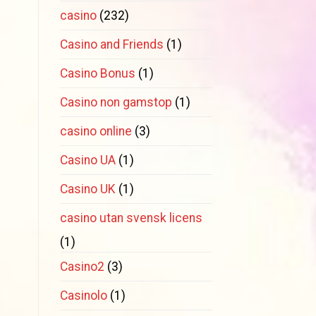
casino
(232)
Casino and Friends
(1)
Casino Bonus
(1)
Casino non gamstop
(1)
casino online
(3)
Casino UA
(1)
Casino UK
(1)
casino utan svensk licens
(1)
Casino2
(3)
Casinolo
(1)