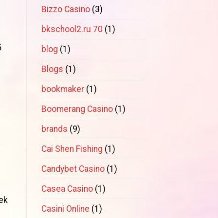
Bizzo Casino
(3)
bkschool2.ru 70
(1)
ő
blog
(1)
Blogs
(1)
bookmaker
(1)
Boomerang Casino
(1)
brands
(9)
Cai Shen Fishing
(1)
Candybet Casino
(1)
Casea Casino
(1)
ek
Casini Online
(1)