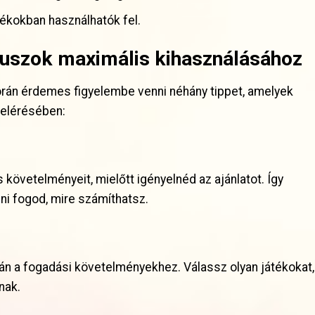
ékokban használhatók fel.
nuszok maximális kihasználásához
rán érdemes figyelembe venni néhány tippet, amelyek
 elérésében:
s követelményeit, mielőtt igényelnéd az ajánlatot. Így
ni fogod, mire számíthatsz.
n a fogadási követelményekhez. Válassz olyan játékokat,
nak.