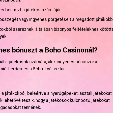
 kaszinóban.
nes bónuszt a játékos számláján.
 összegét vagy ingyenes pörgetéseit a megadott játékokb
kból szereznek, általában bizonyos feltételekhez kötötte
yek.
nes bónuszt a Boho Casinonál?
nál a játékosok számára, akik ingyenes bónuszokat
miért érdemes a Boho-t választani:
 a játékokból, beleértve a nyerőgépeket, asztali játékokat
ok lehetővé teszik, hogy a játékosok különböző játékokat
fogadásokat tennének.