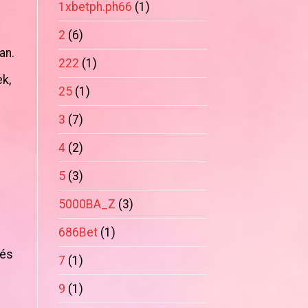
1xbetph.ph66
(1)
2
(6)
an.
222
(1)
k,
25
(1)
3
(7)
4
(2)
5
(3)
5000BA_Z
(3)
686Bet
(1)
 és
7
(1)
9
(1)