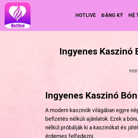
Skip
to
HOTLIVE
ĐĂNG KÝ
HỆ 
content
Ingyenes Kaszinó 
POS
Ingyenes Kaszinó Bón
A modern kaszinók világában egyre né
befizetés nélküli ajánlatok. Ezek a bó
nélkül próbálják ki a kaszinókat és ját
érdemes felfedezni.