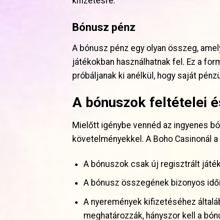
kifizetésre.
Bónusz pénz
A bónusz pénz egy olyan összeg, amely
játékokban használhatnak fel. Ez a for
próbáljanak ki anélkül, hogy saját pén
A bónuszok feltételei 
Mielőtt igénybe vennéd az ingyenes bón
követelményekkel. A Boho Casinonál a 
A bónuszok csak új regisztrált játé
A bónusz összegének bizonyos időn
A nyeremények kifizetéséhez által
meghatározzák, hányszor kell a bó