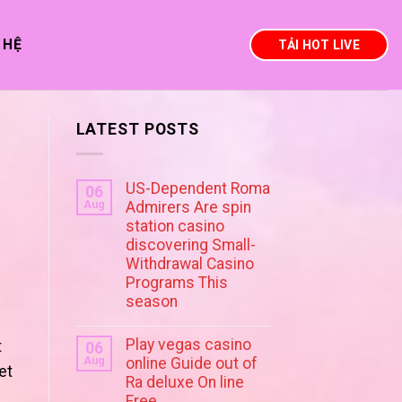
 HỆ
TẢI HOT LIVE
LATEST POSTS
US-Dependent Roma
06
Aug
Admirers Are spin
station casino
discovering Small-
Withdrawal Casino
Programs This
season
Play vegas casino
t
06
Aug
online Guide out of
et
Ra deluxe On line
Free