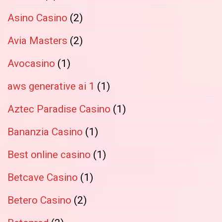
Asino Casino
(2)
Avia Masters
(2)
Avocasino
(1)
aws generative ai 1
(1)
Aztec Paradise Casino
(1)
Bananzia Casino
(1)
Best online casino
(1)
Betcave Casino
(1)
Betero Casino
(2)