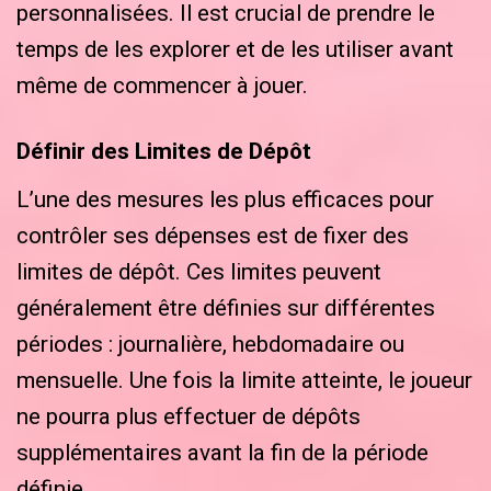
personnalisées. Il est crucial de prendre le
temps de les explorer et de les utiliser avant
même de commencer à jouer.
Définir des Limites de Dépôt
L’une des mesures les plus efficaces pour
contrôler ses dépenses est de fixer des
limites de dépôt. Ces limites peuvent
généralement être définies sur différentes
périodes : journalière, hebdomadaire ou
mensuelle. Une fois la limite atteinte, le joueur
ne pourra plus effectuer de dépôts
supplémentaires avant la fin de la période
définie.