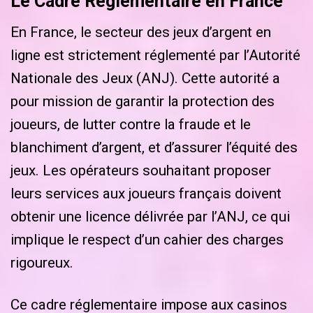
Le Cadre Réglementaire en France
En France, le secteur des jeux d’argent en
ligne est strictement réglementé par l’Autorité
Nationale des Jeux (ANJ). Cette autorité a
pour mission de garantir la protection des
joueurs, de lutter contre la fraude et le
blanchiment d’argent, et d’assurer l’équité des
jeux. Les opérateurs souhaitant proposer
leurs services aux joueurs français doivent
obtenir une licence délivrée par l’ANJ, ce qui
implique le respect d’un cahier des charges
rigoureux.
Ce cadre réglementaire impose aux casinos