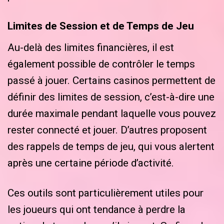
Limites de Session et de Temps de Jeu
Au-delà des limites financières, il est
également possible de contrôler le temps
passé à jouer. Certains casinos permettent de
définir des limites de session, c’est-à-dire une
durée maximale pendant laquelle vous pouvez
rester connecté et jouer. D’autres proposent
des rappels de temps de jeu, qui vous alertent
après une certaine période d’activité.
Ces outils sont particulièrement utiles pour
les joueurs qui ont tendance à perdre la