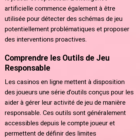
artificielle commence également à être
utilisée pour détecter des schémas de jeu
potentiellement problématiques et proposer
des interventions proactives.
Comprendre les Outils de Jeu
Responsable
Les casinos en ligne mettent à disposition
des joueurs une série d’outils conçus pour les
aider à gérer leur activité de jeu de manière
responsable. Ces outils sont généralement
accessibles depuis le compte joueur et
permettent de définir des limites