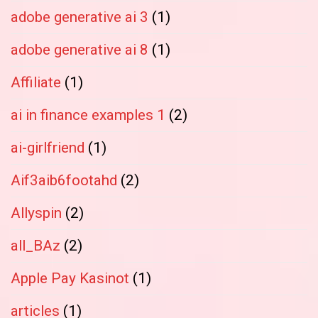
adobe generative ai 3
(1)
adobe generative ai 8
(1)
Affiliate
(1)
ai in finance examples 1
(2)
ai-girlfriend
(1)
Aif3aib6footahd
(2)
Allyspin
(2)
all_BAz
(2)
Apple Pay Kasinot
(1)
articles
(1)