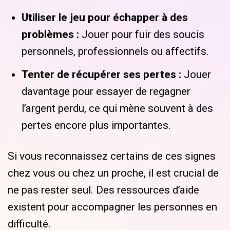
Utiliser le jeu pour échapper à des
problèmes :
Jouer pour fuir des soucis
personnels, professionnels ou affectifs.
Tenter de récupérer ses pertes :
Jouer
davantage pour essayer de regagner
l’argent perdu, ce qui mène souvent à des
pertes encore plus importantes.
Si vous reconnaissez certains de ces signes
chez vous ou chez un proche, il est crucial de
ne pas rester seul. Des ressources d’aide
existent pour accompagner les personnes en
difficulté.