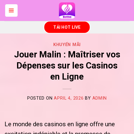
Skip
to
content
TẢI HOT LIVE
KHUYẾN MÃI
Jouer Malin : Maîtriser vos
Dépenses sur les Casinos
en Ligne
POSTED ON
APRIL 4, 2026
BY
ADMIN
Le monde des casinos en ligne offre une