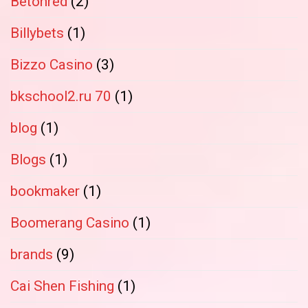
Betonred
(2)
Billybets
(1)
Bizzo Casino
(3)
bkschool2.ru 70
(1)
blog
(1)
Blogs
(1)
bookmaker
(1)
Boomerang Casino
(1)
brands
(9)
Cai Shen Fishing
(1)