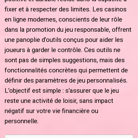
fixer et à respecter des limites. Les casinos
en ligne modernes, conscients de leur rôle
dans la promotion du jeu responsable, offrent
une panoplie d’outils conçus pour aider les
joueurs à garder le contrôle. Ces outils ne
sont pas de simples suggestions, mais des
fonctionnalités concrètes qui permettent de
définir des paramètres de jeu personnalisés.
L’objectif est simple : s’assurer que le jeu
reste une activité de loisir, sans impact
négatif sur votre vie financière ou
personnelle.