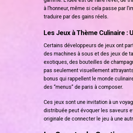
gamme. L’idée est de faire rêver, de t
à l’honneur, même si cela passe par l’
traduire par des gains réels.
Les Jeux à Thème Culinaire : Un
Certains développeurs de jeux ont parti
des machines à sous et des jeux de tab
exotiques, des bouteilles de champagn
pas seulement visuellement attrayants
bonus qui rappellent le monde culinair
des “menus” de paris à composer.
Ces jeux sont une invitation à un voya
distribuée peut évoquer les saveurs et
originale de connecter le jeu à une autr