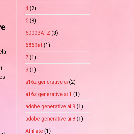
4
(2)
5
(3)
re
5000BA_Z
(3)
686Bet
(1)
ela
7
(1)
nt
9
(1)
res
a16z generative ai
(2)
a16z generative ai 1
(1)
adobe generative ai 3
(1)
adobe generative ai 8
(1)
Affiliate
(1)