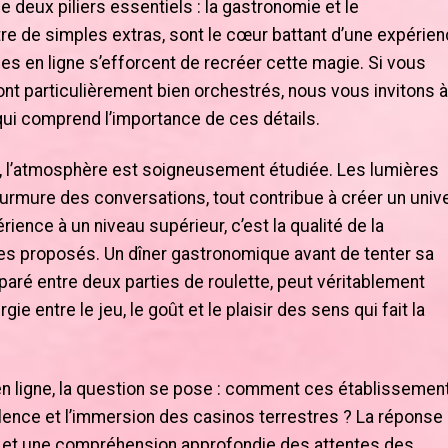
e deux piliers essentiels : la gastronomie et le
tre de simples extras, sont le cœur battant d’une expérie
s en ligne s’efforcent de recréer cette magie. Si vous
nt particulièrement bien orchestrés, nous vous invitons à
 qui comprend l’importance de ces détails.
 l’atmosphère est soigneusement étudiée. Les lumières
urmure des conversations, tout contribue à créer un univ
rience à un niveau supérieur, c’est la qualité de la
les proposés. Un dîner gastronomique avant de tenter sa
aré entre deux parties de roulette, peut véritablement
ie entre le jeu, le goût et le plaisir des sens qui fait la
 en ligne, la question se pose : comment ces établissemen
pulence et l’immersion des casinos terrestres ? La réponse
e et une compréhension approfondie des attentes des