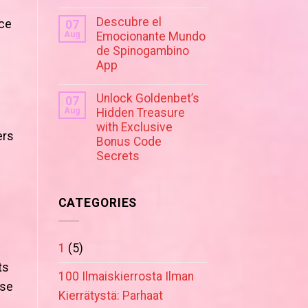
Descubre el
nce
07
Aug
Emocionante Mundo
de Spinogambino
App
Unlock Goldenbet’s
07
Aug
Hidden Treasure
with Exclusive
ers
Bonus Code
Secrets
CATEGORIES
1
(5)
ts
100 Ilmaiskierrosta Ilman
 se
Kierrätystä: Parhaat